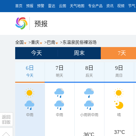
首页
预报
预警
雷达
云图
天气地图
专业产品
资讯
视频
节气
预报
全国
>
重庆
>
巴南
>
东温泉民俗裸浴场
今天
周末
7天
6日
7日
8日
9日
今天
明天
后天
周日
中雨
中雨
小雨转中雨
晴
37°C
36°C