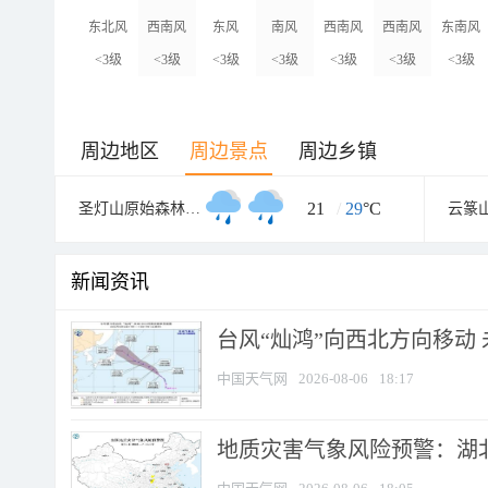
东北风
西南风
东风
南风
西南风
西南风
东南风
<3级
<3级
<3级
<3级
<3级
<3级
<3级
周边地区
周边景点
周边乡镇
21
/
29
°C
圣灯山原始森林公园
云篆
新闻资讯
台风“灿鸿”向西北方向移动
中国天气网
2026-08-06
18:17
地质灾害气象风险预警：湖北