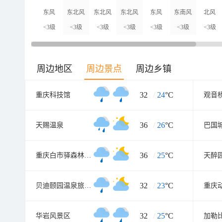
东风
东北风
东北风
东北风
东风
东南风
北风
<3级
<3级
<3级
<3级
<3级
<3级
<3级
周边地区
周边景点
周边乡镇
32
/
24
°C
重庆科技馆
观音
36
/
26
°C
天赐温泉
巴国
36
/
25
°C
重庆白市驿森林公园
天醉
32
/
23
°C
贝迪颐园温泉旅游度假区
重庆
32
/
25
°C
华岩风景区
加勒