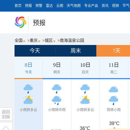
首页
预报
预警
雷达
云图
天气地图
专业产品
资讯
视频
节气
预报
全国
>
重庆
>
城区
>
南海温泉公园
今天
周末
7天
8日
9日
10日
11日
今天
明天
后天
周二
小雨转多云
小雨转中雨
小雨转多云
阴转小雨
39°C
36°C