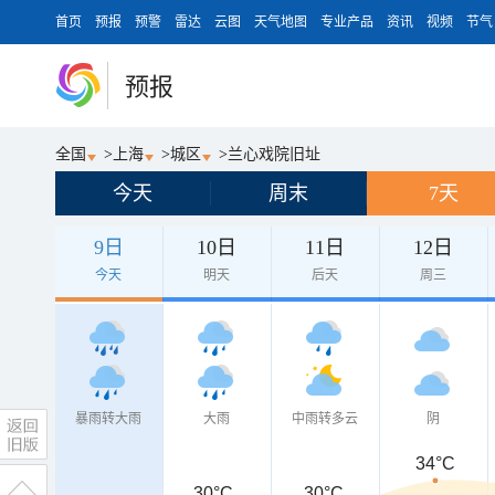
首页
预报
预警
雷达
云图
天气地图
专业产品
资讯
视频
节气
预报
全国
>
上海
>
城区
>
兰心戏院旧址
今天
周末
7天
9日
10日
11日
12日
今天
明天
后天
周三
暴雨转大雨
大雨
中雨转多云
阴
34°C
30°C
30°C