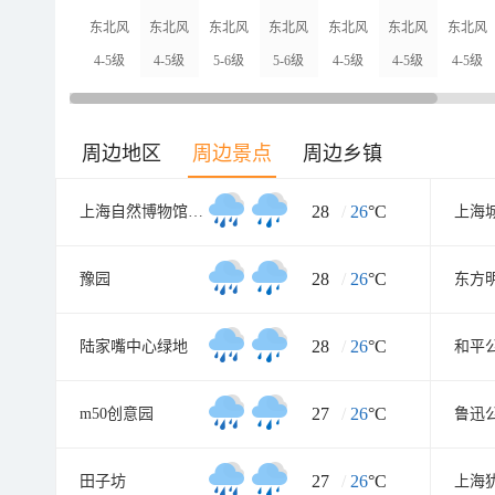
东北风
东北风
东北风
东北风
东北风
东北风
东北风
4-5级
4-5级
5-6级
5-6级
4-5级
4-5级
4-5级
周边地区
周边景点
周边乡镇
28
/
26
°C
上海自然博物馆(上海科技馆分馆)
28
/
26
°C
豫园
东方
28
/
26
°C
陆家嘴中心绿地
和平
27
/
26
°C
m50创意园
鲁迅
27
/
26
°C
田子坊