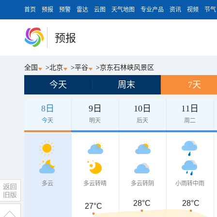
首页
预报
预警
雷达
云图
天气地图
专业产品
资讯
视频
节气
预报
全国
>
北京
>
平谷
>
京东石林峡风景区
今天
周末
7天
8日
9日
10日
11日
今天
明天
后天
周二
多云
多云转晴
多云转阴
小雨转中雨
28°C
28°C
27°C