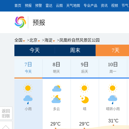
首页
预报
预警
雷达
云图
天气地图
专业产品
资讯
视频
节气
预报
全国
>
北京
>
海淀
>
凤凰岭自然风景区公园
今天
周末
7天
7日
8日
9日
10日
今天
明天
后天
周一
小雨
多云
晴
晴转小雨
31°C
29°C
29°C