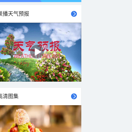
联播天气预报
21时
22时
23时
00时
01时
02时
03时
04时
高清图集
26°C
25°C
25°C
25°C
24°C
24°C
23°C
22°C
2