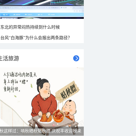
东北的异常闷热持续到什么时候
台风“白海豚”为什么会报出两条路径？
生活旅游
秋这样过：啃秋晒秋贴秋膘 庆祝丰收迎秋来