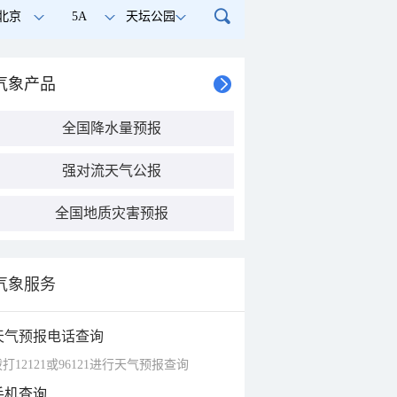
北京
5A
天坛公园
气象产品
全国降水量预报
强对流天气公报
全国地质灾害预报
气象服务
天气预报电话查询
打12121或96121进行天气预报查询
手机查询