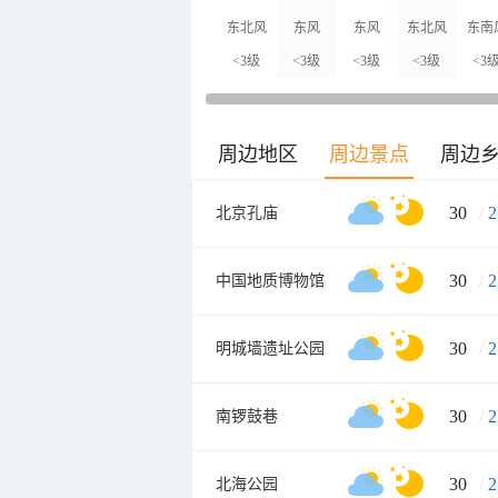
东北风
东风
东风
东北风
东南
<3级
<3级
<3级
<3级
<3
周边地区
周边景点
周边
30
/
2
北京孔庙
30
/
2
中国地质博物馆
30
/
2
明城墙遗址公园
30
/
2
南锣鼓巷
30
/
2
北海公园