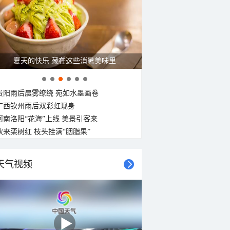
南风
西南风
南风
东南风
东南风
东南风
东南风
东南风
<3级
<3级
<3级
<3级
<3级
<3级
<3级
<3级
夏天的快乐 藏在这些消暑美味里
贵阳雨后晨雾缭绕 宛如水墨画卷
广西钦州雨后双彩虹现身
河南洛阳“花海”上线 美景引客来
秋来栾树红 枝头挂满“胭脂果”
天气视频