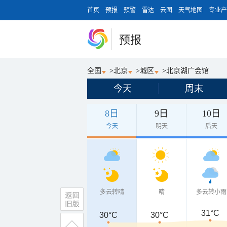
首页
预报
预警
雷达
云图
天气地图
专业产
预报
全国
>
北京
>
城区
>
北京湖广会馆
今天
周末
8日
9日
10日
今天
明天
后天
多云转晴
晴
多云转小雨
31°C
30°C
30°C