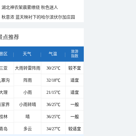
湖北神农架晨雾缭绕 秋色迷人
秋意浓 蓝天映衬下的哈尔滨伏尔加庄园
景点推荐
旅游
景区
天气
气温
指数
三亚
大雨转雷阵雨
30/25℃
较不宜
九寨沟
阵雨
32/18℃
适宜
大理
小雨
21/15℃
适宜
张家界
小雨转晴
36/25℃
一般
桂林
晴
36/25℃
一般
青岛
多云
34/27℃
较适宜