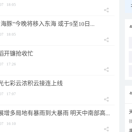
07
18:05
海豚”今晚将移入东海 或于9至10日...
07
18:05
稻开镰抢收忙
07
17:26
光七彩云浓积云接连上线
07
17:07
增多局地有暴雨到大暴雨 明天中南部高...
拨
07
16:10