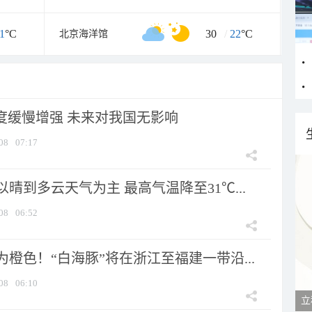
1
°C
30
/
22
°C
北京海洋馆
强度缓慢增强 未来对我国无影响
08
07:17
晴到多云天气为主 最高气温降至31℃...
08
06:52
橙色！“白海豚”将在浙江至福建一带沿...
08
06:10
立