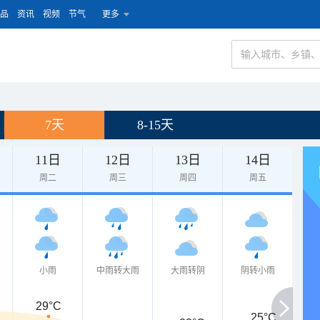
品
资讯
视频
节气
更多
7天
8-15天
11日
12日
13日
14日
周二
周三
周四
周五
小雨
中雨转大雨
大雨转阴
阴转小雨
29°C
25°C