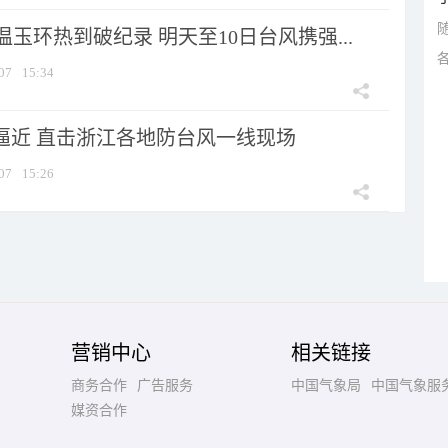
玉环热到破纪录 明天至10日台风携强...
07
15:34
”逼近 直击浙江各地防台风一线现场
07
15:26
营销中心
相关链接
商务合作
广告服务
中国气象局
中国气象服
媒资合作