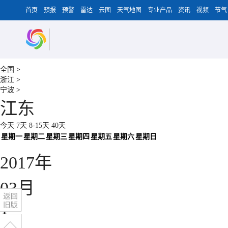
首页
预报
预警
雷达
云图
天气地图
专业产品
资讯
视频
节气
全国
>
浙江
>
宁波
>
江东
今天
7天
8-15天
40天
星期一
星期二
星期三
星期四
星期五
星期六
星期日
2017
年
03
月
1
2