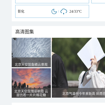
/
24/33°C
彰化
高清图集
北京天空现鱼鳞云景观
北京天空现瑰丽朝霞 云
北京气温创今年来新高 焖蒸
层仿若一片片棉花糖