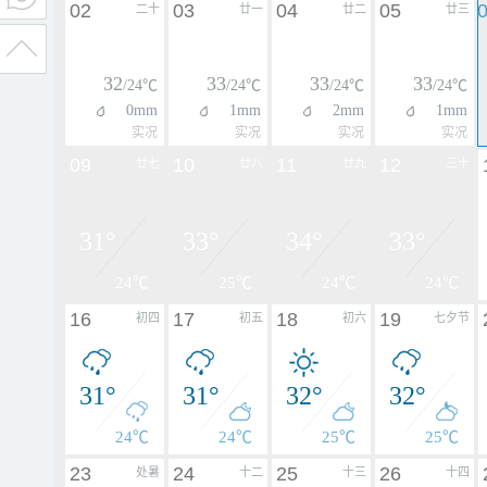
02
03
04
05
二十
廿一
廿二
廿三
32
33
33
33
/24℃
/24℃
/24℃
/24℃
0mm
1mm
2mm
1mm
实况
实况
实况
实况
09
10
11
12
廿七
廿八
廿九
三十
31°
33°
34°
33°
24℃
25℃
24℃
24℃
16
17
18
19
初四
初五
初六
七夕节
31°
31°
32°
32°
24℃
24℃
25℃
25℃
23
24
25
26
处暑
十二
十三
十四