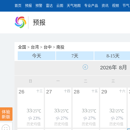
首页
预报
预警
雷达
云图
天气地图
专业产品
资讯
视频
节气
预报
全国
>
台湾
>
台中
>
南投
今天
7天
8-15天
日
一
二
三
26
27
28
29
十三
十四
十五
十六
33
33
33
32
/25℃
/25℃
/25℃
/25℃
23%
27%
27%
27%
历史均值
历史均值
历史均值
历史均值