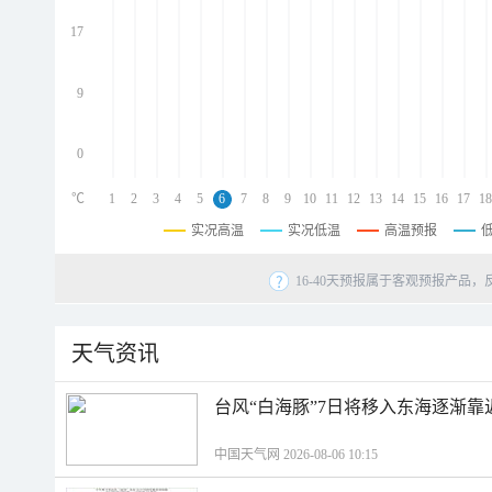
d
d
17
d
9
0
℃
1
2
3
4
5
6
7
8
9
10
11
12
13
14
15
16
17
18
实况高温
实况低温
高温预报
16-40天预报属于客观预报产品，
天气资讯
台风“白海豚”7日将移入东海逐渐靠
中国天气网 2026-08-06 10:15