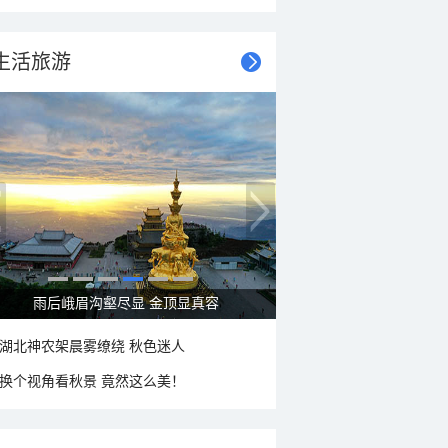
生活旅游
雨后峨眉沟壑尽显 金顶显真容
湖北神农架晨雾缭绕 秋色迷人
换个视角看秋景 竟然这么美！