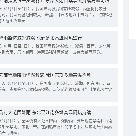
我国降雨强度进一步减弱 中东部大范围桑拿天持续局地可超38℃
天（8月6日至7日），我国降雨强度将有所减弱，雨区仍比较分
同时，我国高温范围较大，新疆、甘肃等地以干热为主，中东部地
有大范围桑拿天。
降雨整体减少减弱 东部多地高温闷热盛行
天（8月5日至6日），我国降雨将总体减少、减弱，西南、东北等
中到大雨，局地暴雨，海南岛强降雨频繁，或有大暴雨现身。
云南等地降雨仍然频繁 我国东部多地高温不断
三天（8月4日至6日），我国降雨逐步减少、减弱，但在陕西、四
重庆、贵州等地仍然降雨频繁，需防范连续降雨可能引发的次生灾
仍有大范围降雨 东北至江南多地高温闷热持续
（8月3日），全国仍有大范围降雨，强降雨主要出现在华南和西南
东部至华北、东北一带。在副热带高压的掌控下，从东北至江南高
热天气持续。