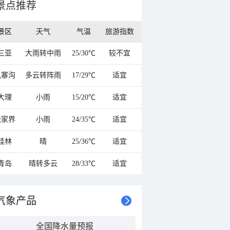
景点推荐
景区
天气
气温
旅游指数
三亚
大雨转中雨
25/30℃
较不宜
九寨沟
多云转阵雨
17/29℃
适宜
大理
小雨
15/20℃
适宜
张家界
小雨
24/35℃
适宜
桂林
晴
25/36℃
适宜
青岛
晴转多云
28/33℃
适宜
气象产品
全国降水量预报