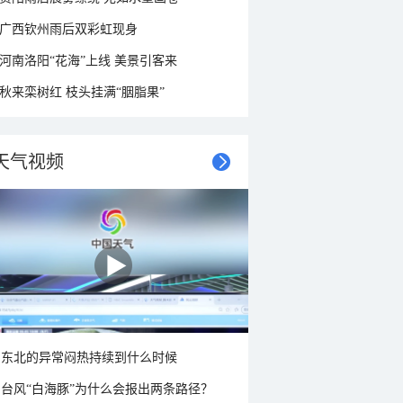
广西钦州雨后双彩虹现身
河南洛阳“花海”上线 美景引客来
秋来栾树红 枝头挂满“胭脂果”
天气视频
东北的异常闷热持续到什么时候
台风“白海豚”为什么会报出两条路径？