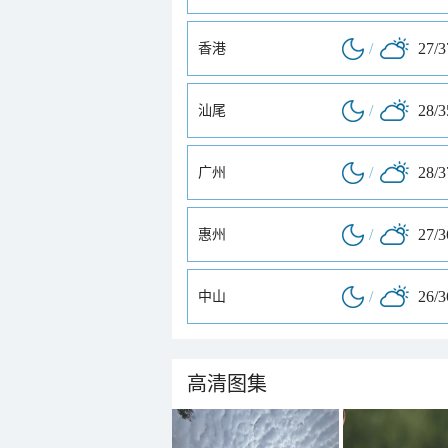
/
27/
香港
/
28/
汕尾
/
28/
广州
/
27/
惠州
/
26/
中山
高清图集