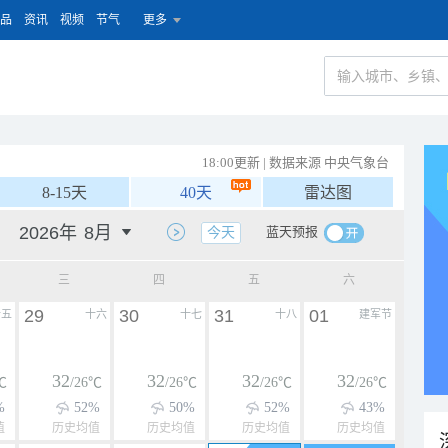
品
资讯
视频
节气
更多
18:00更新 | 数据来源 中央气象台
8-15天
40天
雷达图
蓝天预报
今天
三
四
五
六
29
30
31
01
十五
十六
十七
十八
建军节
32
32
32
32
℃
/26℃
/26℃
/26℃
/26℃
%
52%
50%
52%
43%
值
历史均值
历史均值
历史均值
历史均值