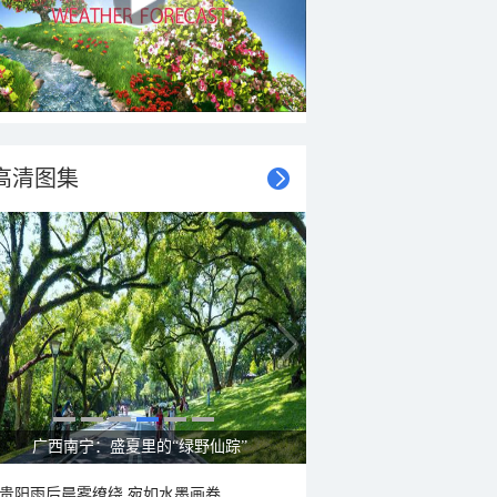
高清图集
广西南宁：盛夏里的“绿野仙踪”
贵阳雨后晨雾缭绕 宛如水墨画卷