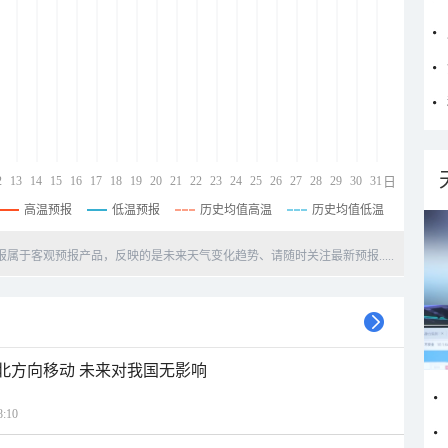
2
13
14
15
16
17
18
19
20
21
22
23
24
25
26
27
28
29
30
31
日
高温预报
低温预报
历史均值高温
历史均值低温
天预报属于客观预报产品，反映的是未来天气变化趋势、请随时关注最新预报.....
西北方向移动 未来对我国无影响
:10