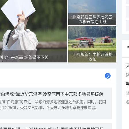
北京彩虹云隙光七彩云
浓积云接连上线
江西永新：中稻开镰抢
创今年来新高 焖蒸感不下线
收忙
拨
“白海豚”靠近华东沿海 冷空气南下中东部多地暑热缓解
台风“白海豚”的靠近，华东沿海多地将迎强劲台风雨。同时，我国
范围将缩减，受冷空气影响，今天东北多地将率先迎来降温。