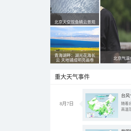
北京天空现鱼鳞云景观
青海湖畔：湖光花海长
北京气温
云 天地铺成明亮画卷
重大天气事件
台风
8月7日
随着
高温