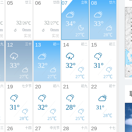
05
06
07
08
廿二
廿三
廿四
立秋
廿六
32
32
34°
33°
6℃
/26℃
/27℃
m
0mm
0mm
27℃
28℃
况
实况
实况
12
13
14
15
廿九
三十
初一
初二
初三
33°
32°
32°
31°
℃
27℃
27℃
27℃
27℃
19
20
21
22
初六
七夕节
初八
初九
初十
31°
32°
28°
31°
28℃
℃
28℃
25℃
25℃
26
27
28
29
十三
十四
中元节
十六
十七