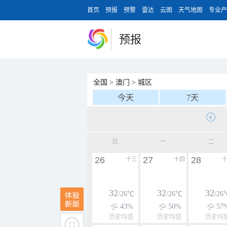
首页
预报
预警
雷达
云图
天气地图
专业产
预报
全国
>
澳门
>
城区
今天
7天
日
一
二
26
27
28
十三
十四
32
32
32
/26℃
/26℃
/26
43%
50%
57
历史均值
历史均值
历史均