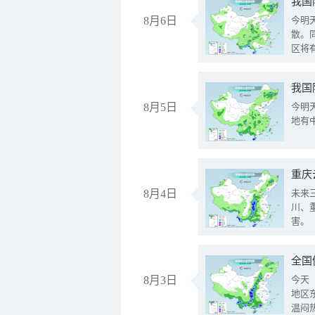
8月6日
今明
散。
区将
我国
8月5日
今明
地有
重庆
8月4日
未来
川、
害。
全国
8月3日
今天
地区
温闷