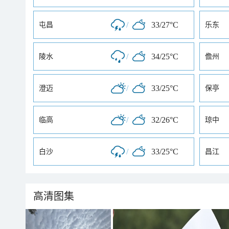
/
33/27°C
屯昌
乐东
/
34/25°C
陵水
儋州
/
33/25°C
澄迈
保亭
/
32/26°C
临高
琼中
/
33/25°C
白沙
昌江
高清图集