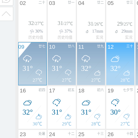
02
03
04
05
二十
廿一
廿二
廿三
32
31
31
29
/27℃
/27℃
/26℃
/25℃
30%
37%
17mm
29mm
历史均值
历史均值
实况
实况
09
10
11
12
廿七
廿八
廿九
三十
31°
31°
32°
32°
27℃
27℃
27℃
28℃
16
17
18
19
初四
初五
初六
七夕节
32°
31°
31°
30°
30℃
29℃
28℃
27℃
23
24
25
26
处暑
十二
十三
十四