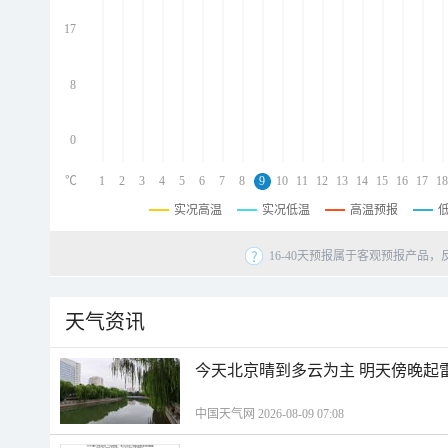
d
d
17
d
8
0
℃
1
2
3
4
5
6
7
8
9
10
11
12
13
14
15
16
17
18
实况高温
实况低温
高温预报
16-40天预报属于客观预报产品，
天气资讯
今天北京晴到多云为主 明天傍晚起
中国天气网 2026-08-09 07:08