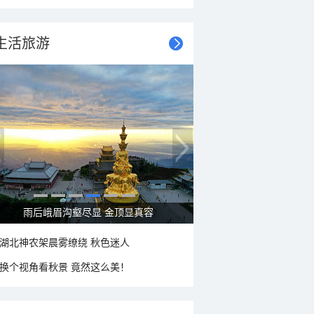
生活旅游
秋意浓 蓝天映衬下的哈尔滨伏尔加庄园
湖北神农架晨雾缭绕 秋色迷人
换个视角看秋景 竟然这么美！