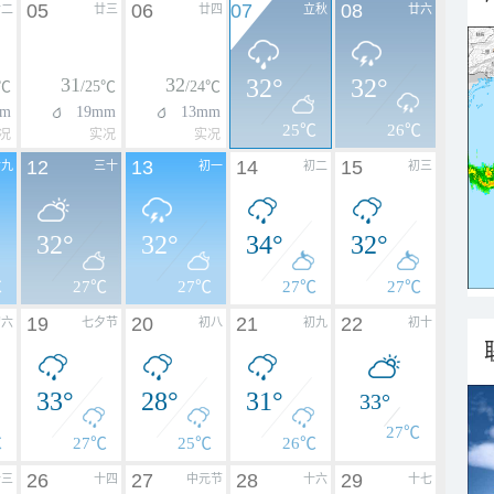
05
06
07
08
廿二
廿三
廿四
立秋
廿六
31
32
32°
32°
4℃
/25℃
/24℃
mm
19mm
13mm
25℃
26℃
况
实况
实况
12
13
14
15
廿九
三十
初一
初二
初三
32°
32°
34°
32°
℃
27℃
27℃
27℃
27℃
19
20
21
22
初六
七夕节
初八
初九
初十
33°
28°
31°
33°
27℃
℃
27℃
25℃
26℃
26
27
28
29
十三
十四
中元节
十六
十七