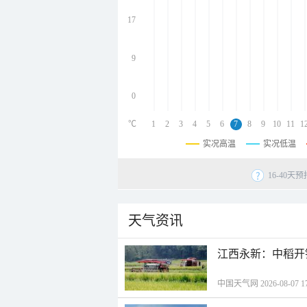
undefined
undefined
17
undefined
9
0
℃
1
2
3
4
5
6
7
8
9
10
11
1
实况高温
实况低温
16-40
天气资讯
江西永新：中稻开
中国天气网 2026-08-07 17