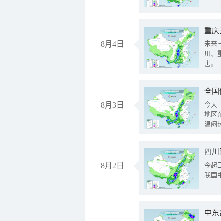
重庆
8月4日
未来
川、
害。
全国
8月3日
今天
地区
温闷
8月2日
今起
我国
中东