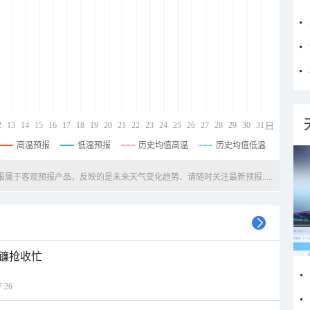
2
13
14
15
16
17
18
19
20
21
22
23
24
25
26
27
28
29
30
31
日
高温预报
低温预报
历史均值高温
历史均值低温
天预报属于客观预报产品，反映的是未来天气变化趋势、请随时关注最新预报.....
镰抢收忙
:26