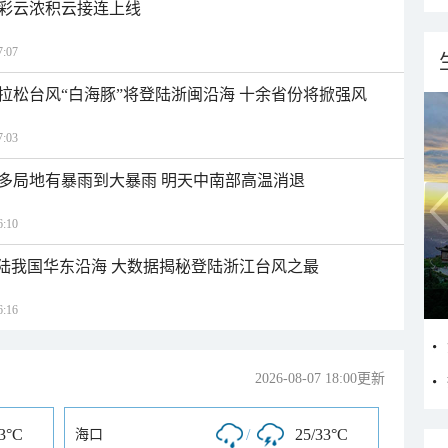
彩云浓积云接连上线
:07
拉松台风“白海豚”将登陆浙闽沿海 十余省份将掀强风
:03
多局地有暴雨到大暴雨 明天中南部高温消退
:10
登陆我国华东沿海 大数据揭秘登陆浙江台风之最
:16
2026-08-07 18:00更新
33°C
/
25/33°C
海口