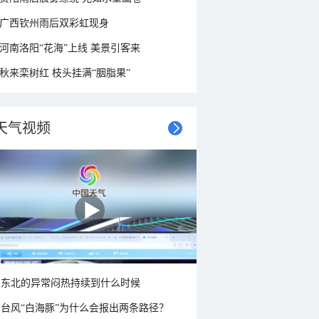
广西钦州雨后双彩虹现身
河南洛阳“花海”上线 美景引客来
秋来栾树红 枝头挂满“胭脂果”
天气视频
东北的异常闷热持续到什么时候
台风“白海豚”为什么会报出两条路径？