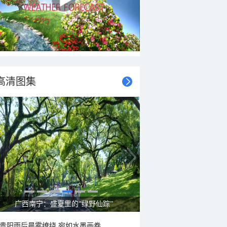
高清图集
呼伦贝尔草原 藏着最治愈的蓝天白云
贵阳雨后晨雾缭绕 宛如水墨画卷