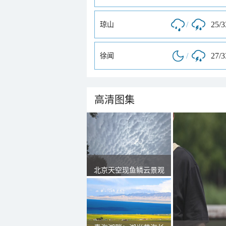
/
25/
琼山
/
27/
徐闻
高清图集
北京天空现鱼鳞云景观