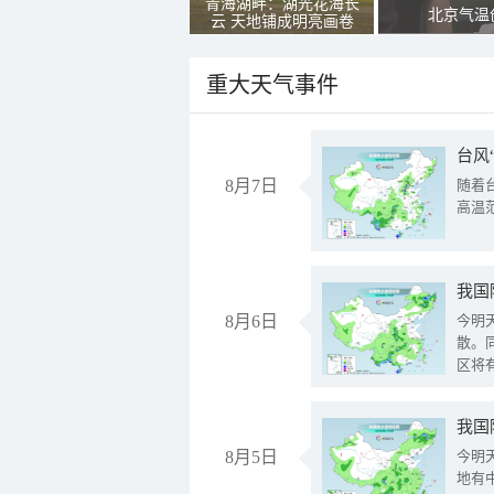
青海湖畔：湖光花海长
北京气温
云 天地铺成明亮画卷
重大天气事件
台风
8月7日
随着
高温
8月6日
今明
散。
区将
我国
8月5日
今明
地有