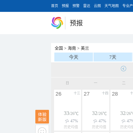
首页
预报
预警
雷达
云图
天气地图
专业产
预报
全国
>
海南
>
美兰
今天
7天
日
一
二
26
27
28
十三
十四
33
32
32
/26℃
/26℃
/26
47%
47%
47
历史均值
历史均值
历史均