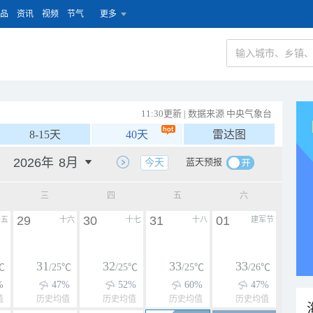
品
资讯
视频
节气
更多
11:30更新 | 数据来源 中央气象台
8-15天
40天
雷达图
蓝天预报
今天
三
四
五
六
29
30
31
01
十五
十六
十七
十八
建军节
31
32
33
33
℃
/25℃
/25℃
/25℃
/26℃
%
47%
52%
60%
47%
值
历史均值
历史均值
历史均值
历史均值