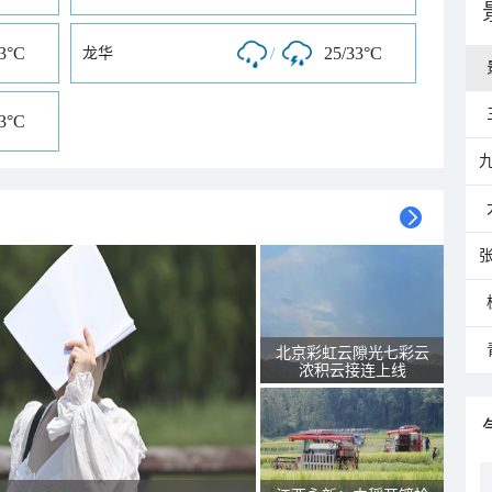
33°C
/
25/33°C
龙华
33°C
北京彩虹云隙光七彩云
浓积云接连上线