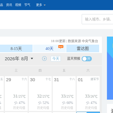
品
资讯
视频
节气
更多
18:00更新 | 数据来源 中央气象台
8-15天
40天
雷达图
蓝天预报
今天
三
四
五
六
29
30
31
01
十五
十六
十七
十八
建军节
31
32
33
33
℃
/25℃
/25℃
/25℃
/26℃
%
47%
52%
60%
47%
值
历史均值
历史均值
历史均值
历史均值