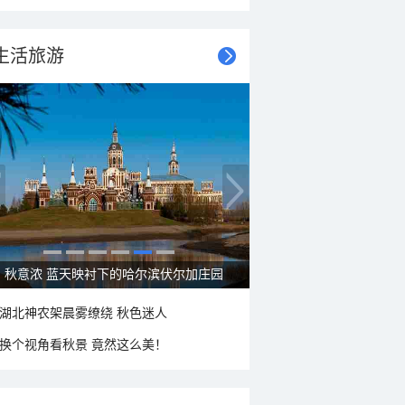
生活旅游
秋意浓 蓝天映衬下的哈尔滨伏尔加庄园
湖北神农架晨雾缭绕 秋色迷人
换个视角看秋景 竟然这么美！