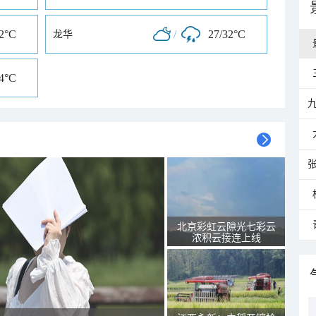
32°C
/
27/32°C
龙华
34°C
北京彩虹云隙光七彩云
浓积云接连上线