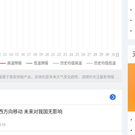
2
13
14
15
16
17
18
19
20
21
22
23
24
25
26
27
28
29
30
31
日
高温预报
低温预报
历史均值高温
历史均值低温
天预报属于客观预报产品，反映的是未来天气变化趋势、请随时关注最新预报.....
偏西方向移动 未来对我国无影响
:18