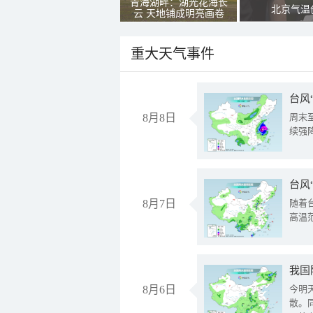
青海湖畔：湖光花海长
北京气温
云 天地铺成明亮画卷
重大天气事件
台风
8月8日
周末
续强
台风
8月7日
随着
高温
8月6日
今明
散。