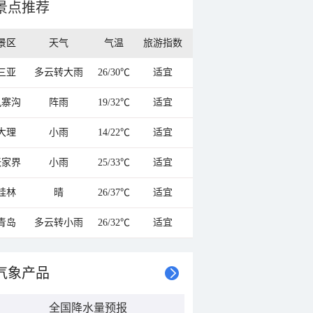
景点推荐
景区
天气
气温
旅游指数
三亚
多云转大雨
26/30℃
适宜
九寨沟
阵雨
19/32℃
适宜
大理
小雨
14/22℃
适宜
张家界
小雨
25/33℃
适宜
桂林
晴
26/37℃
适宜
青岛
多云转小雨
26/32℃
适宜
气象产品
全国降水量预报