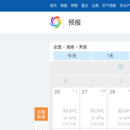
首页
预报
预警
雷达
云图
天气地图
专业产
预报
全国
>
海南
>
秀英
今天
7天
日
一
二
26
27
28
十三
十四
33
32
32
/26℃
/26℃
/26
47%
47%
47
历史均值
历史均值
历史均