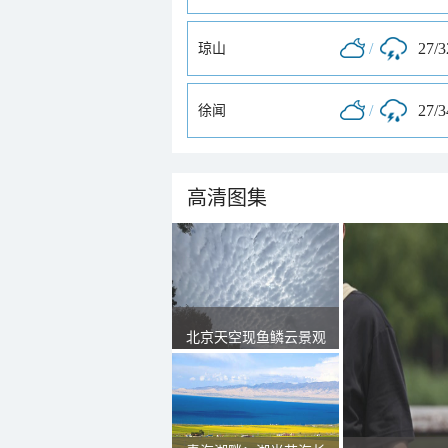
/
27/
琼山
/
27/
徐闻
高清图集
北京天空现鱼鳞云景观