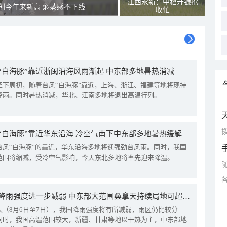
江西永新：中稻开镰抢
创今年来新高 焖蒸感不下线
收忙
“白海豚”靠近浙闽沿海风雨渐起 中东部多地暑热消减
至下周初，随着台风“白海豚”靠近，上海、浙江、福建等地将现持
降雨。同时暑热消减，华北、江南多地将退出高温行列。
拨
“白海豚”靠近华东沿海 冷空气南下中东部多地暑热缓解
台风“白海豚”的靠近，华东沿海多地将迎强劲台风雨。同时，我国
范围将缩减，受冷空气影响，今天东北多地将率先迎来降温。
我国降雨强度进一步减弱 中东部大范围桑拿天持续局地可超38℃
天（8月6日至7日），我国降雨强度将有所减弱，雨区仍比较分
同时，我国高温范围较大，新疆、甘肃等地以干热为主，中东部地