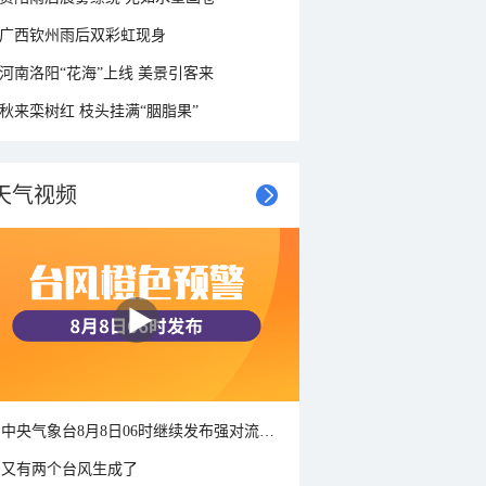
广西钦州雨后双彩虹现身
河南洛阳“花海”上线 美景引客来
秋来栾树红 枝头挂满“胭脂果”
天气视频
中央气象台8月8日06时继续发布强对流天气蓝色预警
又有两个台风生成了