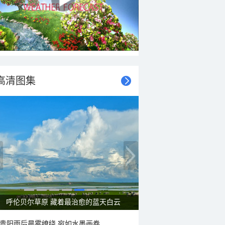
高清图集
呼伦贝尔草原 藏着最治愈的蓝天白云
贵阳雨后晨雾缭绕 宛如水墨画卷