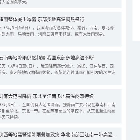
有大范围桑拿天。
降雨整体减少减弱 东部多地高温闷热盛行
天（8月5日至6日），我国降雨将总体减少、减弱，西南、东北等
中到大雨，局地暴雨，海南岛强降雨频繁，或有大暴雨现身。
云南等地降雨仍然频繁 我国东部多地高温不断
三天（8月4日至6日），我国降雨逐步减少、减弱，但在陕西、四
重庆、贵州等地仍然降雨频繁，需防范连续降雨可能引发的次生灾
仍有大范围降雨 东北至江南多地高温闷热持续
（8月3日），全国仍有大范围降雨，强降雨主要出现在华南和西南
东部至华北、东北一带。在副热带高压的掌控下，从东北至江南高
热天气持续。
四川陕西等地需警惕降雨叠加致灾 华北南部至江南一带高温频现