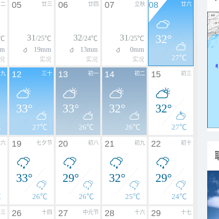
05
06
07
08
廿二
廿三
廿四
立秋
廿六
31
32
31
32°
4℃
/25℃
/24℃
/25℃
mm
19mm
13mm
0mm
27℃
况
实况
实况
实况
12
13
14
15
廿九
三十
初一
初二
初三
33°
33°
32°
32°
℃
27℃
26℃
26℃
27℃
19
20
21
22
初六
七夕节
初八
初九
初十
33°
29°
32°
29°
℃
26℃
26℃
25℃
24℃
26
27
28
29
十三
十四
中元节
十六
十七