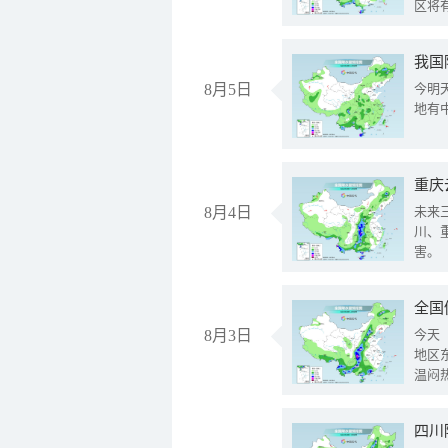
区将
我国
8月5日
今明
地有
重庆
8月4日
未来
川、
害。
全国
8月3日
今天
地区
温闷