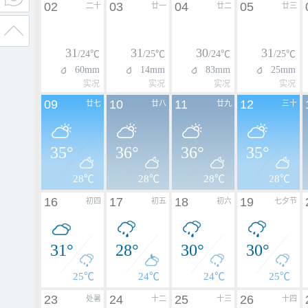
02
03
04
05
二十
廿一
廿二
廿三
31
31
30
31
/24℃
/25℃
/24℃
/25℃
60mm
14mm
83mm
25mm
实况
实况
实况
实况
09
10
11
12
廿七
廿八
廿九
三十
35°
36°
36°
35°
28℃
28℃
28℃
28℃
16
17
18
19
初四
初五
初六
七夕节
31°
28°
30°
30°
25℃
24℃
24℃
25℃
23
24
25
26
处暑
十二
十三
十四