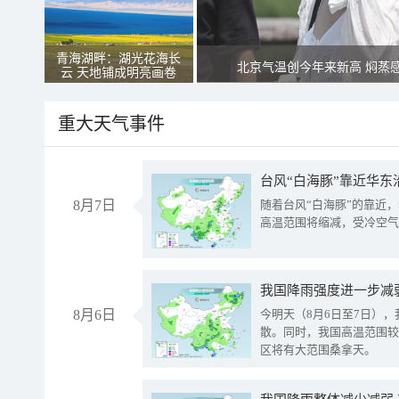
青海湖畔：湖光花海长
北京气温创今年来新高 焖蒸
云 天地铺成明亮画卷
重大天气事件
台风“白海豚”靠近华东
8月7日
随着台风“白海豚”的靠近
高温范围将缩减，受冷空气
8月6日
今明天（8月6日至7日）
散。同时，我国高温范围较
区将有大范围桑拿天。