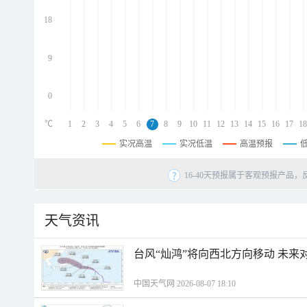
d
d
18
d
9
0
℃
1
2
3
4
5
6
7
8
9
10
11
12
13
14
15
16
17
18
实况高温
实况低温
高温预报
16-40天预报属于客观预报产品，
天气资讯
台风“灿鸿”将向西北方向移动 未来
中国天气网 2026-08-07 18:10