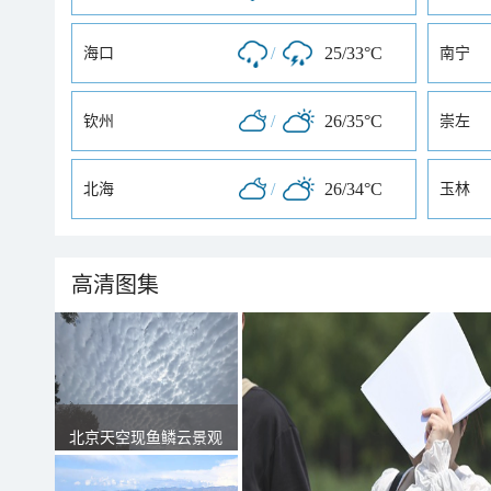
/
25/33°C
海口
南宁
/
26/35°C
钦州
崇左
/
26/34°C
北海
玉林
高清图集
北京天空现鱼鳞云景观