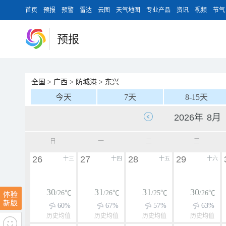
首页
预报
预警
雷达
云图
天气地图
专业产品
资讯
视频
节气
预报
全国
>
广西
>
防城港
>
东兴
今天
7天
8-15天
日
一
二
三
26
27
28
29
十三
十四
十五
十六
30
31
31
30
/26℃
/26℃
/25℃
/26℃
60%
67%
57%
63%
历史均值
历史均值
历史均值
历史均值