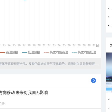
2
13
14
15
16
17
18
19
20
21
22
23
24
25
26
27
28
29
30
31
日
高温预报
低温预报
历史均值高温
历史均值低温
天预报属于客观预报产品，反映的是未来天气变化趋势、请随时关注最新预报.....
北方向移动 未来对我国无影响
:19