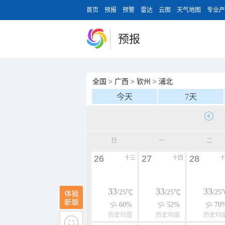
首页
预报
预警
雷达
云图
天气地图
专业产
预报
全国
>
广西
>
钦州
>
浦北
今天
7天
日
一
二
26
27
28
十三
十四
33
33
33
/25℃
/25℃
/25
60%
52%
70
历史均值
历史均值
历史均