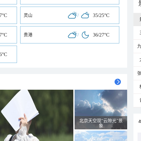
27°C
/
35/25°C
灵山
27°C
/
36/27°C
贵港
26°C
北京天空现“云隙光”景
象