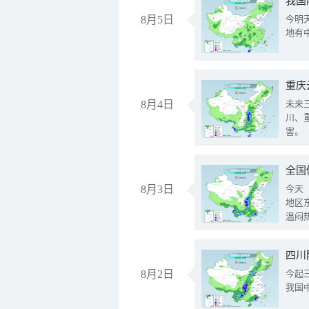
我国
8月5日
今明
地有
重庆
8月4日
未来
川、
害。
全国
8月3日
今天
地区
温闷
8月2日
今起
我国