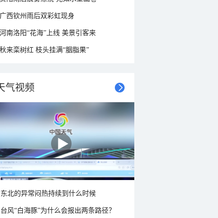
广西钦州雨后双彩虹现身
河南洛阳“花海”上线 美景引客来
秋来栾树红 枝头挂满“胭脂果”
天气视频
东北的异常闷热持续到什么时候
台风“白海豚”为什么会报出两条路径？