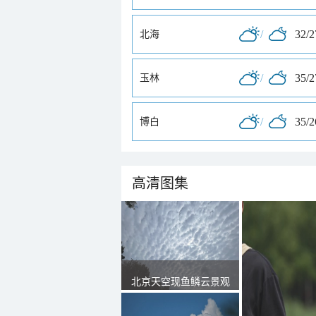
/
32/
北海
/
35/
玉林
/
35/
博白
高清图集
北京天空现鱼鳞云景观