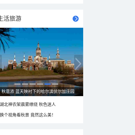
生活旅游
秋意浓 蓝天映衬下的哈尔滨伏尔加庄园
湖北神农架晨雾缭绕 秋色迷人
换个视角看秋景 竟然这么美！