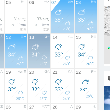
05
06
07
08
廿二
廿三
廿四
立秋
廿六
31
33
35°
35°
4℃
/25℃
/24℃
mm
10mm
0mm
25℃
26℃
况
实况
实况
12
13
14
15
廿九
三十
初一
初二
初三
34°
34°
33°
34°
℃
25℃
25℃
26℃
26℃
19
20
21
22
初六
七夕节
初八
初九
初十
32°
32°
33°
33°
26℃
℃
25℃
25℃
24℃
26
27
28
29
十三
十四
中元节
十六
十七