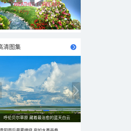
高清图集
呼伦贝尔草原 藏着最治愈的蓝天白云
贵阳雨后晨雾缭绕 宛如水墨画卷