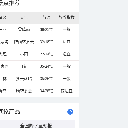
景点推荐
景区
天气
气温
旅游指数
三亚
雷阵雨
30/25℃
一般
九寨沟
阵雨转多云
32/18℃
适宜
大理
小雨
22/14℃
适宜
张家界
晴
35/24℃
一般
桂林
多云转晴
35/26℃
一般
青岛
晴转多云
34/28℃
较适宜
气象产品
全国降水量预报