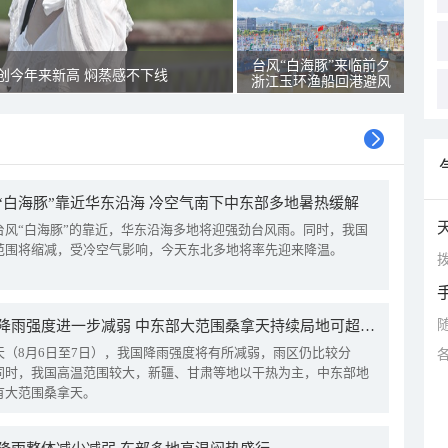
台风“白海豚”来临前夕
创今年来新高 焖蒸感不下线
浙江玉环渔船回港避风
“白海豚”靠近华东沿海 冷空气南下中东部多地暑热缓解
台风“白海豚”的靠近，华东沿海多地将迎强劲台风雨。同时，我国
范围将缩减，受冷空气影响，今天东北多地将率先迎来降温。
拨
我国降雨强度进一步减弱 中东部大范围桑拿天持续局地可超38℃
天（8月6日至7日），我国降雨强度将有所减弱，雨区仍比较分
同时，我国高温范围较大，新疆、甘肃等地以干热为主，中东部地
有大范围桑拿天。