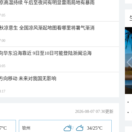
京高温持续 午后至夜间有明显雷雨局地有暴雨
:05
秋凉意生 全国凉风渐起地图看哪里将暑气渐消
:00
向华东沿海靠近 9日至10日可能登陆浙闽沿海
:05
北方向移动 未来对我国无影响
:17
2026-08-07 07:30更新
27°C
/
34/25°C
钦州