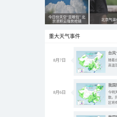
今日份天空“显眼包” 北
北京气温
京浓积云强势抢镜
重大天气事件
台风
8月7日
随着
高温
8月6日
今明
散。
区将