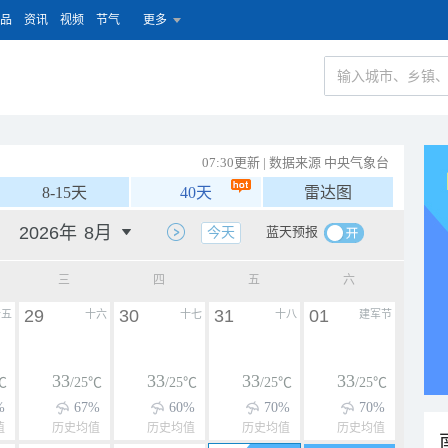
品
资讯
视频
节气
更多
07:30更新 | 数据来源 中央气象台
8-15天
40天
雷达图
蓝天预报
今天
三
四
五
六
29
30
31
01
十五
十六
十七
十八
建军节
33
33
33
33
℃
/25℃
/25℃
/25℃
/25℃
%
67%
60%
70%
70%
值
历史均值
历史均值
历史均值
历史均值