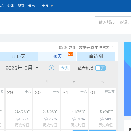
品
资讯
视频
节气
更多
05:30更新 | 数据来源 中央气象台
8-15天
40天
雷达图
蓝天预报
今天
三
四
五
六
29
30
31
01
十五
十六
十七
十八
建军节
32
33
34
35
℃
/26℃
/26℃
/26℃
/26℃
%
63%
47%
70%
50%
值
历史均值
历史均值
历史均值
历史均值