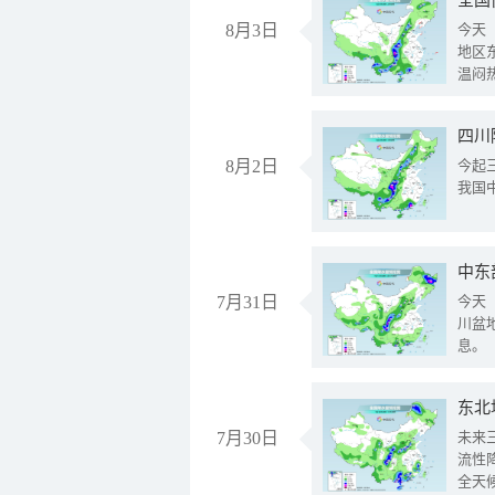
全国
8月3日
今天
地区
温闷
8月2日
今起
我国
中东
7月31日
今天
川盆
息。
东北
7月30日
未来
流性
全天