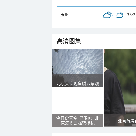
/
35/
玉州
高清图集
北京天空现鱼鳞云景观
今日份天空“显眼包” 北
北京气温
京浓积云强势抢镜