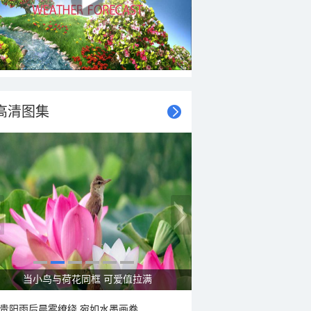
高清图集
当小鸟与荷花同框 可爱值拉满
贵阳雨后晨雾缭绕 宛如水墨画卷