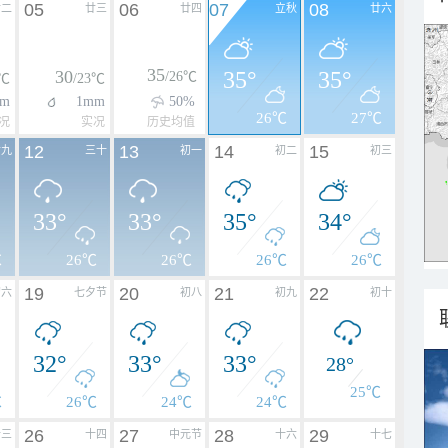
05
06
07
08
廿二
廿三
廿四
立秋
廿六
35
30
35°
35°
/26℃
4℃
/23℃
m
1mm
50%
26℃
27℃
况
实况
历史均值
12
13
14
15
廿九
三十
初一
初二
初三
33°
33°
35°
34°
℃
26℃
26℃
26℃
26℃
19
20
21
22
初六
七夕节
初八
初九
初十
32°
33°
33°
28°
25℃
℃
26℃
24℃
24℃
26
27
28
29
十三
十四
中元节
十六
十七