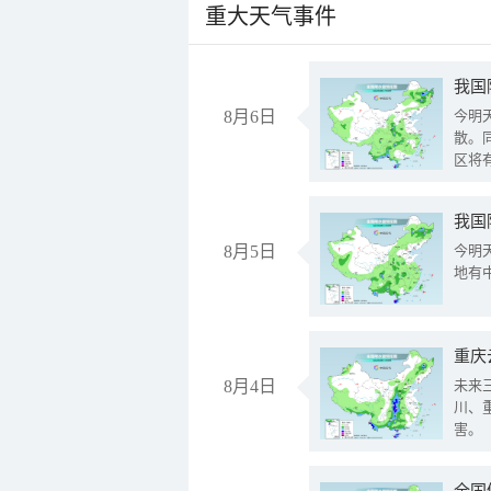
重大天气事件
8月6日
今明
散。
区将
我国
8月5日
今明
地有
重庆
8月4日
未来
川、
害。