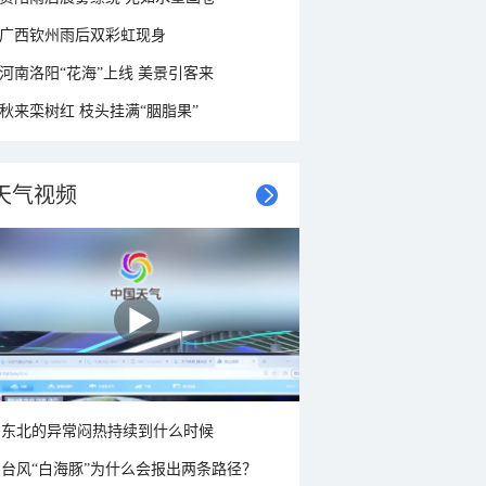
广西钦州雨后双彩虹现身
河南洛阳“花海”上线 美景引客来
秋来栾树红 枝头挂满“胭脂果”
天气视频
东北的异常闷热持续到什么时候
台风“白海豚”为什么会报出两条路径？