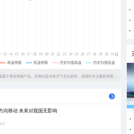
2
13
14
15
16
17
18
19
20
21
22
23
24
25
26
27
28
29
30
31
日
高温预报
低温预报
历史均值高温
历史均值低温
天预报属于客观预报产品，反映的是未来天气变化趋势、请随时关注最新预报.....
北方向移动 未来对我国无影响
:17