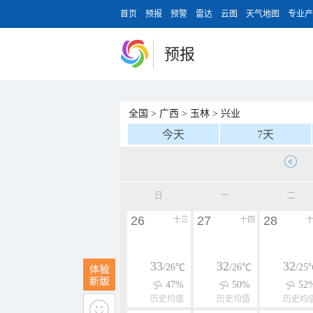
首页
预报
预警
雷达
云图
天气地图
专业产
预报
全国
>
广西
>
玉林
>
兴业
今天
7天
日
一
二
26
27
28
十三
十四
33
32
32
/26℃
/26℃
/25
47%
50%
52
历史均值
历史均值
历史均