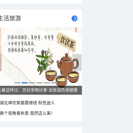
生活旅游
大暑这样过：饮伏茶晒伏姜 去除湿热保健康
湖北神农架晨雾缭绕 秋色迷人
换个视角看秋景 竟然这么美！