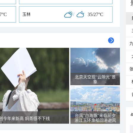
27°C
/
35/27°C
玉林
北京天空现“云隙光”景
象
台风“白海豚”来临前夕
创今年来新高 焖蒸感不下线
浙江玉环渔船回港避风