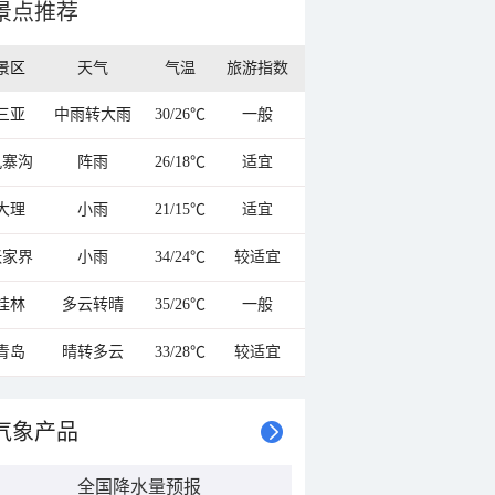
景点推荐
景区
天气
气温
旅游指数
三亚
中雨转大雨
30/26℃
一般
九寨沟
阵雨
26/18℃
适宜
大理
小雨
21/15℃
适宜
张家界
小雨
34/24℃
较适宜
桂林
多云转晴
35/26℃
一般
青岛
晴转多云
33/28℃
较适宜
气象产品
全国降水量预报