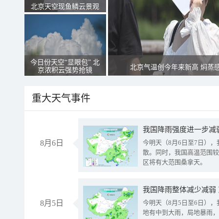
北京天空现鱼鳞云景观
今日份天空“显眼包” 北
北京气温创今年来新高 焖蒸
京浓积云强势抢镜
重大天气事件
8月6日
今明天（8月6日至7日）
散。同时，我国高温范围较
区将有大范围桑拿天。
我国降雨整体减少减弱
8月5日
今明天（8月5日至6日）
地有中到大雨，局地暴雨，