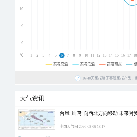
d
d
19
d
9
0
℃
1
2
3
4
5
6
7
8
9
10
11
12
13
14
15
16
17
18
实况高温
实况低温
高温预报
16-40天预报属于客观预报产品，
天气资讯
台风“灿鸿”向西北方向移动 未来对
中国天气网 2026-08-06 18:17