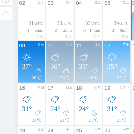
02
03
04
05
二十
廿一
廿二
廿三
31
33
33
34
/24℃
/25℃
/24℃
/25℃
6mm
2mm
14mm
0mm
实况
实况
实况
实况
09
10
11
12
廿七
廿八
廿九
三十
37°
36°
35°
35°
26℃
26℃
26℃
25℃
16
17
18
19
初四
初五
初六
七夕节
31°
24°
24°
31°
24℃
21℃
21℃
23℃
23
24
25
26
处暑
十二
十三
十四