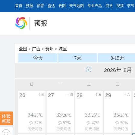
首页
预报
预警
雷达
云图
天气地图
专业产品
资讯
视频
节气
预报
全国
>
广西
>
贺州
>
城区
今天
7天
8-15天
日
一
二
三
26
27
28
29
十三
十四
十五
十六
34
33
33
35
/25℃
/26℃
/26℃
/25℃
37%
57%
47%
50%
历史均值
历史均值
历史均值
历史均值