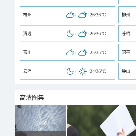
/
26/36°C
梧州
柳州
/
26/36°C
清远
苍梧
/
25/35°C
富川
昭平
/
24/36°C
云浮
钟山
高清图集