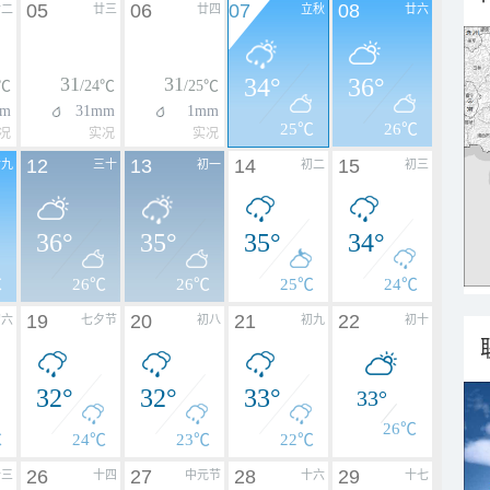
05
06
07
08
廿二
廿三
廿四
立秋
廿六
31
31
34°
36°
5℃
/24℃
/25℃
m
31mm
1mm
25℃
26℃
况
实况
实况
12
13
14
15
廿九
三十
初一
初二
初三
36°
35°
35°
34°
℃
26℃
26℃
25℃
24℃
19
20
21
22
初六
七夕节
初八
初九
初十
32°
32°
33°
33°
26℃
℃
24℃
23℃
22℃
26
27
28
29
十三
十四
中元节
十六
十七