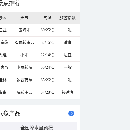
景点推荐
景区
天气
气温
旅游指数
三亚
雷阵雨
30/25℃
一般
九寨沟
阵雨转多云
32/16℃
适宜
大理
小雨
22/14℃
适宜
张家界
小雨转晴
35/24℃
一般
桂林
多云转晴
35/26℃
一般
青岛
晴转多云
34/28℃
较适宜
气象产品
全国降水量预报