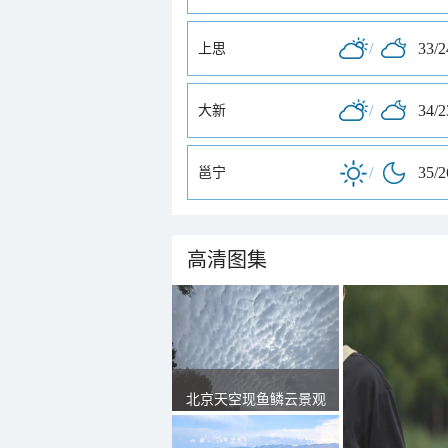
/
33/
上思
/
34/
大新
/
35/
邕宁
高清图集
北京天空现鱼鳞云景观