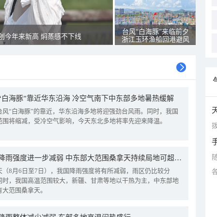
台风“白海豚”来临前夕
创今年来新高 焖蒸感不下线
浙江玉环渔船回港避风
“白海豚”靠近华东沿海 冷空气南下中东部多地暑热缓解
台风“白海豚”的靠近，华东沿海多地将迎强劲台风雨。同时，我国
范围将缩减，受冷空气影响，今天东北多地将率先迎来降温。
拨
我国降雨强度进一步减弱 中东部大范围桑拿天持续局地可超38℃
天（8月6日至7日），我国降雨强度将有所减弱，雨区仍比较分
同时，我国高温范围较大，新疆、甘肃等地以干热为主，中东部地
有大范围桑拿天。