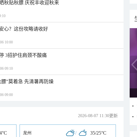
晒秋贴秋膘 庆祝丰收迎秋来
:10
安心？这份攻略请收好
 10:00
停 3招护住肩颈不酸痛
 09:10
秋膘”莫着急 先清暑再防燥
 09:00
2026-08-07 11:30更新
24°C
/
35/25°C
龙州