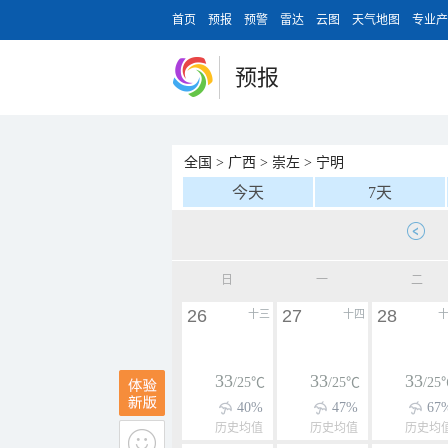
首页
预报
预警
雷达
云图
天气地图
专业产
预报
全国
>
广西
>
崇左
>
宁明
今天
7天
日
一
二
26
27
28
十三
十四
33
33
33
/25℃
/25℃
/25
40%
47%
67
历史均值
历史均值
历史均