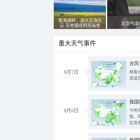
青海湖畔：湖光花海长
北京气温
云 天地铺成明亮画卷
重大天气事件
台风
8月7日
随着
高温
8月6日
今明
散。
区将