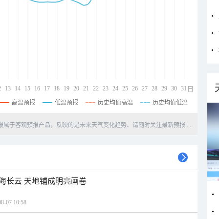
2
13
14
15
16
17
18
19
20
21
22
23
24
25
26
27
28
29
30
31
日
高温预报
低温预报
历史均值高温
历史均值低温
天预报属于客观预报产品，反映的是未来天气变化趋势、请随时关注最新预报.....
海长云 天地铺成明亮画卷
07 10:58