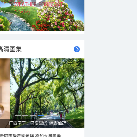
高清图集
广西南宁：盛夏里的“绿野仙踪”
贵阳雨后晨雾缭绕 宛如水墨画卷