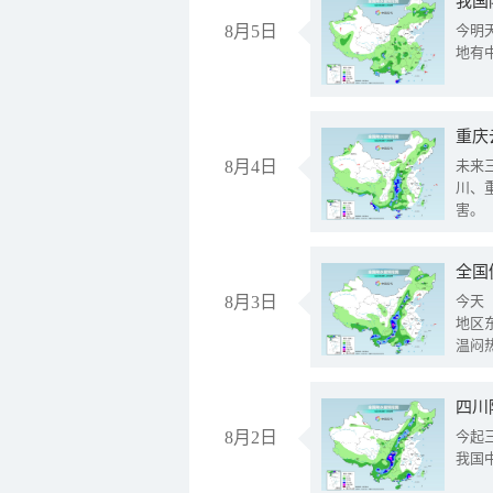
我国
8月5日
今明
地有
重庆
8月4日
未来
川、
害。
全国
8月3日
今天
地区
温闷
8月2日
今起
我国