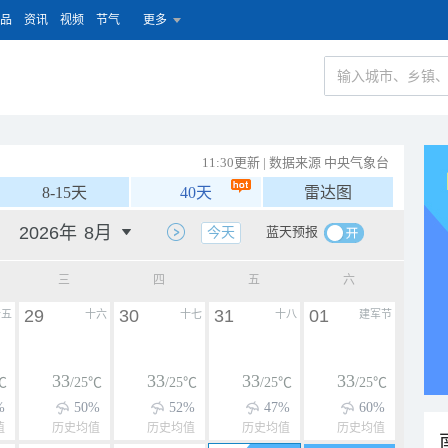
品
资讯
视频
节气
更多
11:30更新 | 数据来源 中央气象台
8-15天
40天
雷达图
蓝天预报
今天
三
四
五
六
29
30
31
01
十五
十六
十七
十八
建军节
33
33
33
33
℃
/25℃
/25℃
/25℃
/25℃
%
50%
52%
47%
60%
值
历史均值
历史均值
历史均值
历史均值