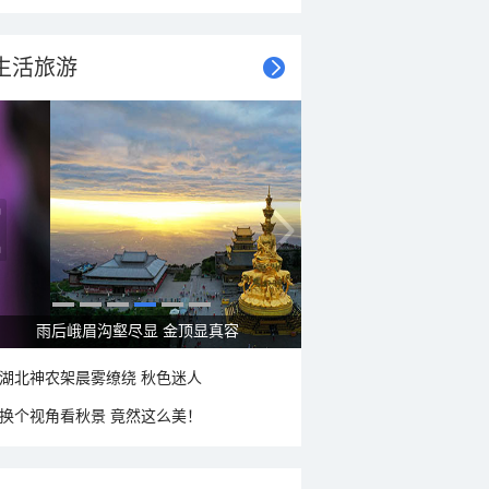
生活旅游
雨后峨眉沟壑尽显 金顶显真容
湖北神农架晨雾缭绕 秋色迷人
换个视角看秋景 竟然这么美！