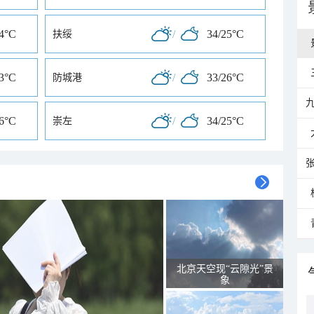
24°C
/
34/25°C
扶绥
23°C
/
33/26°C
防城港
26°C
/
34/25°C
崇左
北京天空现“云隙光”景
象