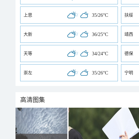
/
35/26°C
上思
扶绥
/
36/25°C
大新
靖西
/
34/24°C
天等
德保
/
35/26°C
崇左
宁明
高清图集