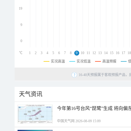
d
d
19
d
9
0
℃
1
2
3
4
5
6
7
8
9
10
11
12
13
14
15
16
17
18
实况高温
实况低温
高温预报
16-40天预报属于客观预报产品，
天气资讯
今年第16号台风“琵鹭”生成 将向
中国天气网 2026-08-09 15:09