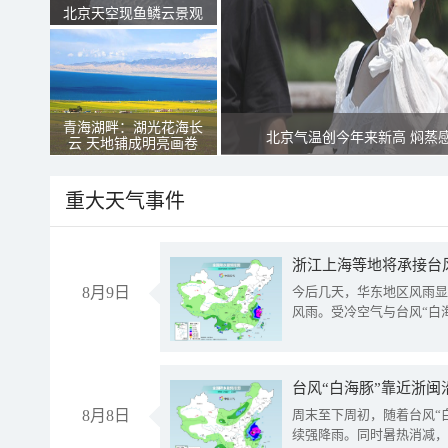
北京天空现鱼鳞云景观
青海湖畔：湖光花海长
北京气温创今年来新高 焖蒸
云 天地铺成明亮画卷
重大天气事件
浙江上海等地将承接台风
8月9日
今后几天，华东地区风雨显
风雨。受冷空气与台风“白
台风“白海豚”靠近浙闽
8月8日
周末至下周初，随着台风“
续强降雨。同时暑热消减，