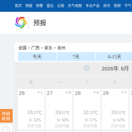
首页
预报
预警
雷达
云图
天气地图
专业产品
资讯
视频
节气
预报
全国
>
广西
>
崇左
>
龙州
今天
7天
8-15天
日
一
二
三
26
27
28
29
十三
十四
十五
十六
33
33
32
33
/25℃
/25℃
/25℃
/25℃
52%
50%
57%
63%
历史均值
历史均值
历史均值
历史均值