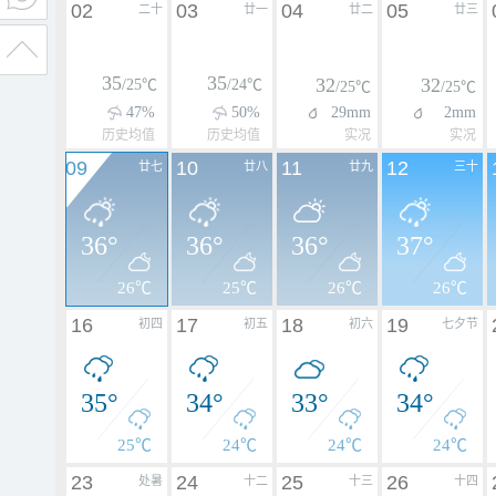
02
03
04
05
二十
廿一
廿二
廿三
35
35
32
32
/25℃
/24℃
/25℃
/25℃
47%
50%
29mm
2mm
历史均值
历史均值
实况
实况
09
10
11
12
廿七
廿八
廿九
三十
36°
36°
36°
37°
26℃
25℃
26℃
26℃
16
17
18
19
初四
初五
初六
七夕节
35°
34°
33°
34°
25℃
24℃
24℃
24℃
23
24
25
26
处暑
十二
十三
十四