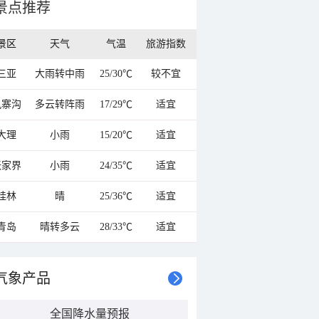
景点推荐
景区
天气
气温
旅游指数
三亚
大雨转中雨
25/30℃
较不宜
九寨沟
多云转阵雨
17/29℃
适宜
大理
小雨
15/20℃
适宜
张家界
小雨
24/35℃
适宜
桂林
晴
25/36℃
适宜
青岛
晴转多云
28/33℃
适宜
气象产品
全国降水量预报