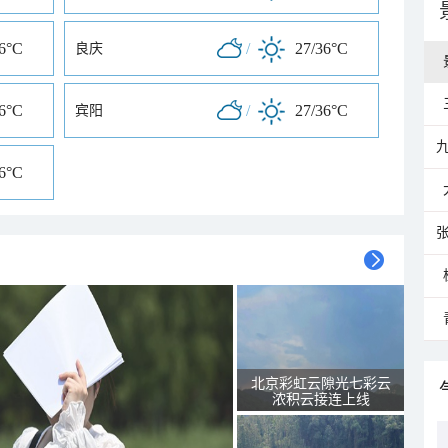
36°C
/
27/36°C
良庆
36°C
/
27/36°C
宾阳
36°C
北京彩虹云隙光七彩云
浓积云接连上线