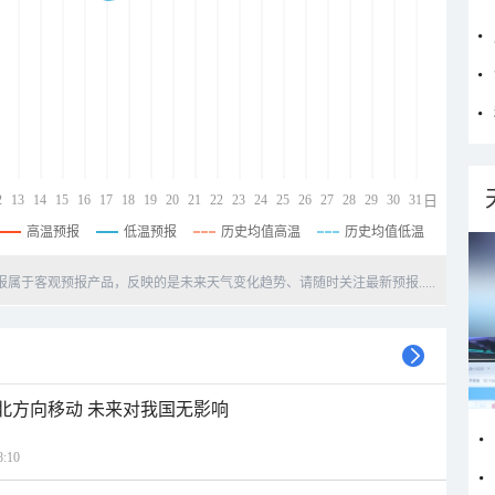
2
13
14
15
16
17
18
19
20
21
22
23
24
25
26
27
28
29
30
31
日
高温预报
低温预报
历史均值高温
历史均值低温
天预报属于客观预报产品，反映的是未来天气变化趋势、请随时关注最新预报.....
西北方向移动 未来对我国无影响
:10