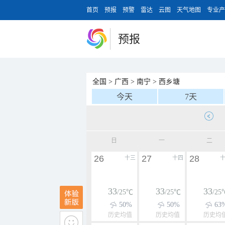
首页
预报
预警
雷达
云图
天气地图
专业产
预报
全国
>
广西
>
南宁
>
西乡塘
今天
7天
日
一
二
26
27
28
十三
十四
33
33
33
/25℃
/25℃
/25
50%
50%
63
历史均值
历史均值
历史均