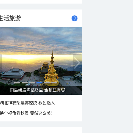
生活旅游
雨后峨眉沟壑尽显 金顶显真容
湖北神农架晨雾缭绕 秋色迷人
换个视角看秋景 竟然这么美！