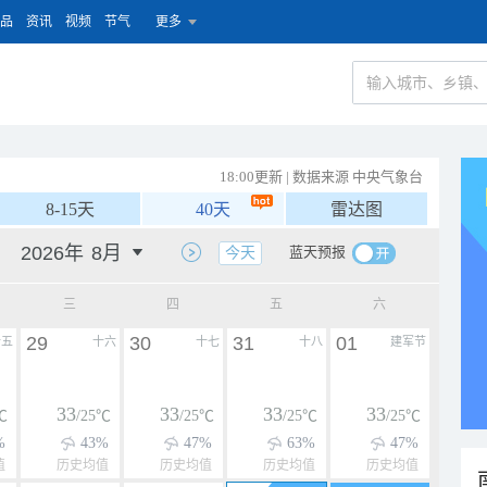
品
资讯
视频
节气
更多
18:00更新 | 数据来源 中央气象台
8-15天
40天
雷达图
蓝天预报
今天
三
四
五
六
29
30
31
01
十五
十六
十七
十八
建军节
33
33
33
33
℃
/25℃
/25℃
/25℃
/25℃
%
43%
47%
63%
47%
值
历史均值
历史均值
历史均值
历史均值