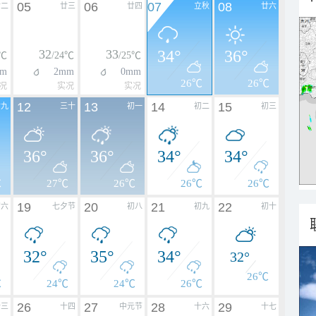
05
06
07
08
廿二
廿三
廿四
立秋
廿六
32
33
34°
36°
5℃
/24℃
/25℃
m
2mm
0mm
26℃
26℃
况
实况
实况
12
13
14
15
廿九
三十
初一
初二
初三
36°
36°
34°
34°
℃
27℃
26℃
26℃
26℃
19
20
21
22
初六
七夕节
初八
初九
初十
32°
35°
34°
32°
26℃
℃
24℃
24℃
26℃
26
27
28
29
十三
十四
中元节
十六
十七