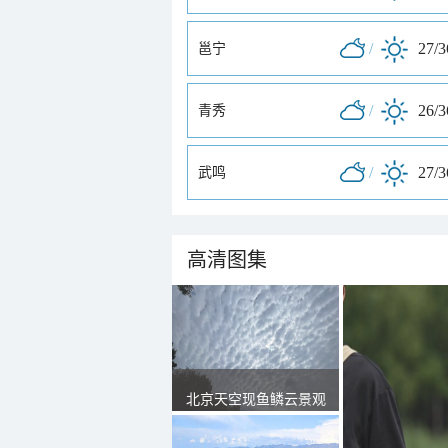
/
27/
邕宁
/
26/
青秀
/
27/
武鸣
高清图集
北京天空现鱼鳞云景观