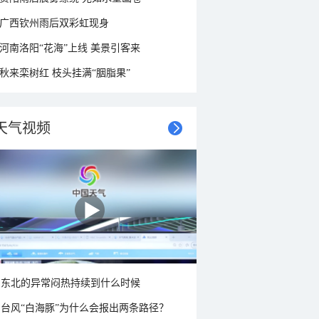
广西钦州雨后双彩虹现身
河南洛阳“花海”上线 美景引客来
秋来栾树红 枝头挂满“胭脂果”
天气视频
东北的异常闷热持续到什么时候
台风“白海豚”为什么会报出两条路径？