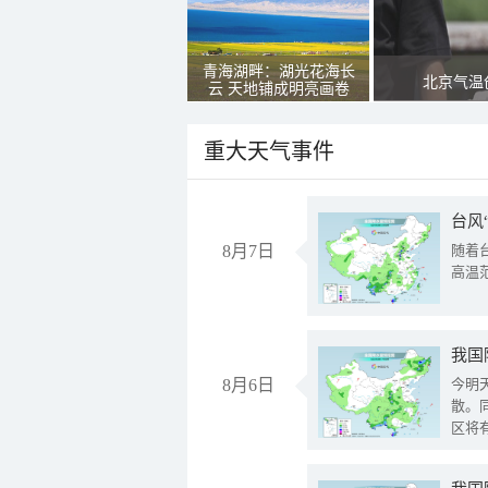
青海湖畔：湖光花海长
北京气温
云 天地铺成明亮画卷
重大天气事件
台风
8月7日
随着
高温
8月6日
今明
散。
区将