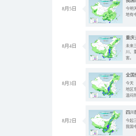
我国
8月5日
今明
地有
重庆
8月4日
未来
川、
害。
全国
8月3日
今天
地区
温闷
8月2日
今起
我国