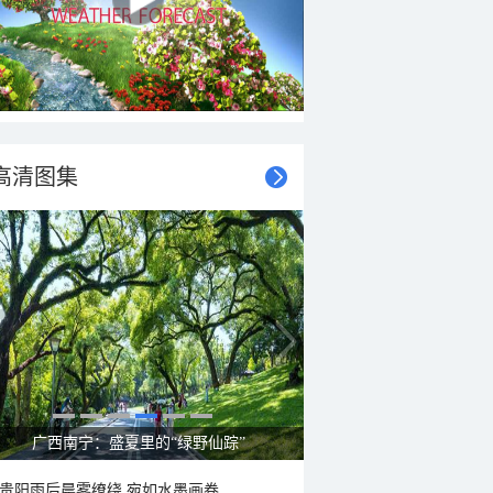
高清图集
广西南宁：盛夏里的“绿野仙踪”
贵阳雨后晨雾缭绕 宛如水墨画卷