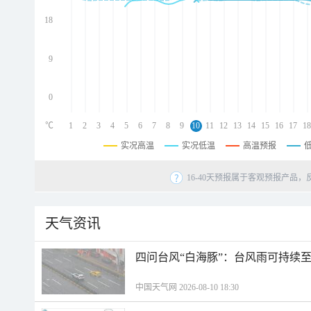
d
d
18
d
9
0
℃
1
2
3
4
5
6
7
8
9
10
11
12
13
14
15
16
17
18
实况高温
实况低温
高温预报
16-40天预报属于客观预报产品，
天气资讯
四问台风“白海豚”：台风雨可持续
中国天气网 2026-08-10 18:30