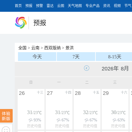
首页
预报
预警
雷达
云图
天气地图
专业产品
资讯
视频
节气
预报
全国
>
云南
>
西双版纳
>
景洪
今天
7天
8-15天
日
一
二
三
26
27
28
29
十三
十四
十五
十六
31
31
32
30
/23℃
/23℃
/23℃
/23℃
93%
67%
67%
63%
历史均值
历史均值
历史均值
历史均值