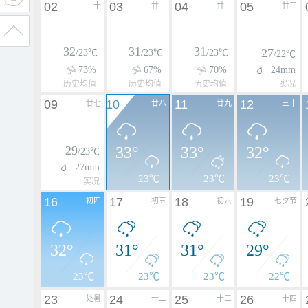
02
03
04
05
二十
廿一
廿二
廿三
32
31
31
27
/23℃
/23℃
/23℃
/22℃
73%
67%
70%
24mm
历史均值
历史均值
历史均值
实况
09
10
11
12
廿七
廿八
廿九
三十
29
33°
33°
32°
/23℃
27mm
23℃
23℃
23℃
实况
16
17
18
19
初四
初五
初六
七夕节
32°
31°
31°
29°
23℃
23℃
23℃
22℃
23
24
25
26
处暑
十二
十三
十四