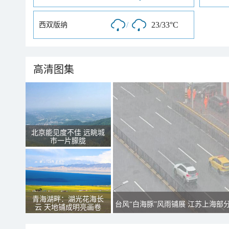
/
23/33°C
西双版纳
高清图集
北京能见度不佳 远眺城
市一片朦胧
青海湖畔：湖光花海长
台风“白海豚”风雨铺展 江苏上海部
云 天地铺成明亮画卷