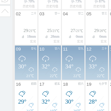
70%
73%
73%
87%
历史均值
历史均值
历史均值
历史均值
02
03
04
05
二十
廿一
廿二
廿三
29
25
27
29
/21℃
/21℃
/21℃
/20℃
18mm
28mm
0mm
0mm
实况
实况
实况
实况
09
10
11
12
廿七
廿八
廿九
三十
30°
32°
34°
33°
21℃
22℃
22℃
22℃
16
17
18
19
初四
初五
初六
七夕节
29°
32°
30°
28°