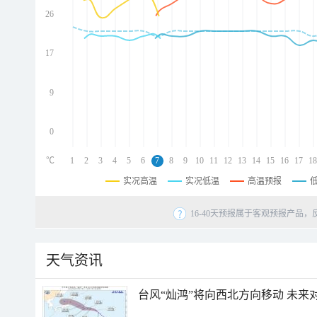
26
d
d
d
17
d
9
0
℃
1
2
3
4
5
6
7
8
9
10
11
12
13
14
15
16
17
18
实况高温
实况低温
高温预报
16-40天预报属于客观预报产品，
天气资讯
台风“灿鸿”将向西北方向移动 未来