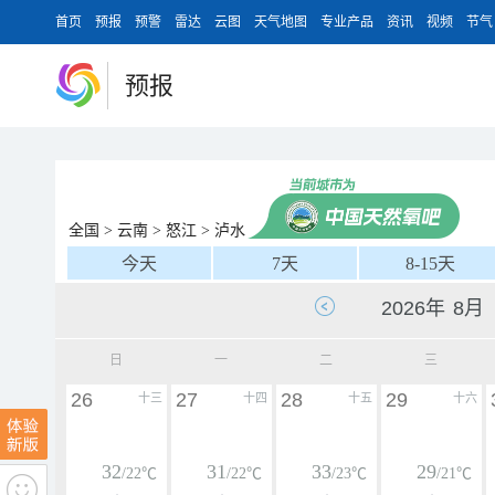
首页
预报
预警
雷达
云图
天气地图
专业产品
资讯
视频
节气
预报
全国
>
云南
>
怒江
>
泸水
今天
7天
8-15天
日
一
二
三
26
27
28
29
十三
十四
十五
十六
32
31
33
29
/22℃
/22℃
/23℃
/21℃