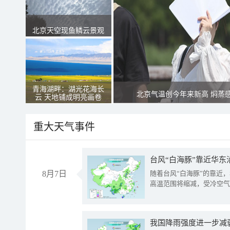
北京天空现鱼鳞云景观
青海湖畔：湖光花海长
北京气温创今年来新高 焖蒸
云 天地铺成明亮画卷
重大天气事件
台风“白海豚”靠近华东
8月7日
随着台风“白海豚”的靠近
高温范围将缩减，受冷空气