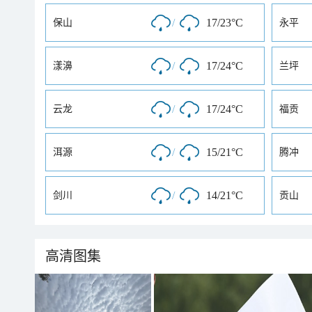
/
17/23°C
保山
永平
/
17/24°C
漾濞
兰坪
/
17/24°C
云龙
福贡
/
15/21°C
洱源
腾冲
/
14/21°C
剑川
贡山
高清图集