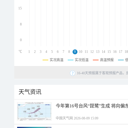
d
d
15
d
8
0
℃
1
2
3
4
5
6
7
8
9
10
11
12
13
14
15
16
17
18
实况高温
实况低温
高温预报
16-40天预报属于客观预报产品，
天气资讯
今年第16号台风“琵鹭”生成 将向
中国天气网 2026-08-09 15:09