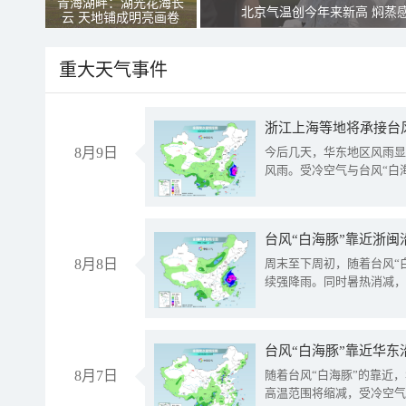
青海湖畔：湖光花海长
北京气温创今年来新高 焖蒸
云 天地铺成明亮画卷
重大天气事件
浙江上海等地将承接台风
8月9日
今后几天，华东地区风雨显
风雨。受冷空气与台风“白
台风“白海豚”靠近浙闽
8月8日
周末至下周初，随着台风“
续强降雨。同时暑热消减，
台风“白海豚”靠近华东
8月7日
随着台风“白海豚”的靠近
高温范围将缩减，受冷空气