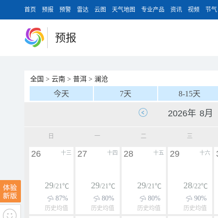
首页
预报
预警
雷达
云图
天气地图
专业产品
资讯
视频
节气
预报
全国
>
云南
>
普洱
>
澜沧
今天
7天
8-15天
日
一
二
三
26
27
28
29
十三
十四
十五
十六
29
29
29
28
/21℃
/21℃
/21℃
/22℃
87%
80%
80%
90%
历史均值
历史均值
历史均值
历史均值