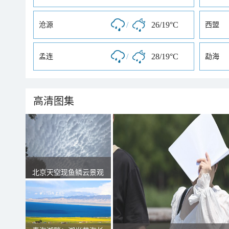
/
26/19°C
沧源
西盟
/
28/19°C
孟连
勐海
高清图集
北京天空现鱼鳞云景观