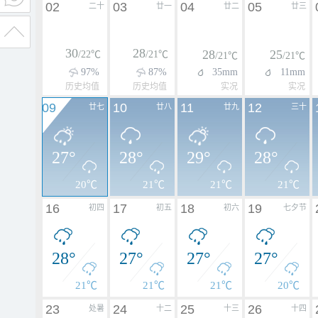
02
03
04
05
二十
廿一
廿二
廿三
30
28
28
25
/22℃
/21℃
/21℃
/21℃
97%
87%
35mm
11mm
历史均值
历史均值
实况
实况
09
10
11
12
廿七
廿八
廿九
三十
27°
28°
29°
28°
20℃
21℃
21℃
21℃
16
17
18
19
初四
初五
初六
七夕节
28°
27°
27°
27°
21℃
21℃
21℃
20℃
23
24
25
26
处暑
十二
十三
十四