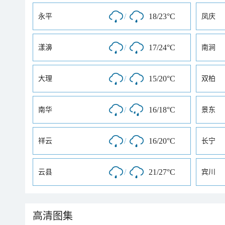
/
18/23°C
永平
凤庆
/
17/24°C
漾濞
南涧
/
15/20°C
大理
双柏
/
16/18°C
南华
景东
/
16/20°C
祥云
长宁
/
21/27°C
云县
宾川
高清图集