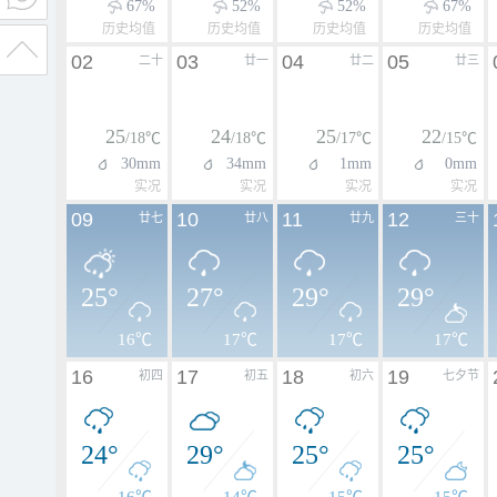
67%
52%
52%
67%
历史均值
历史均值
历史均值
历史均值
02
03
04
05
二十
廿一
廿二
廿三
25
24
25
22
/18℃
/18℃
/17℃
/15℃
30mm
34mm
1mm
0mm
实况
实况
实况
实况
09
10
11
12
廿七
廿八
廿九
三十
25°
27°
29°
29°
16℃
17℃
17℃
17℃
16
17
18
19
初四
初五
初六
七夕节
24°
29°
25°
25°