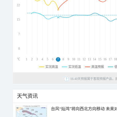
22
d
d
d
15
d
7
0
℃
1
2
3
4
5
6
7
8
9
10
11
12
13
14
15
16
17
18
实况高温
实况低温
高温预报
16-40天预报属于客观预报产品，
天气资讯
台风“灿鸿”将向西北方向移动 未来