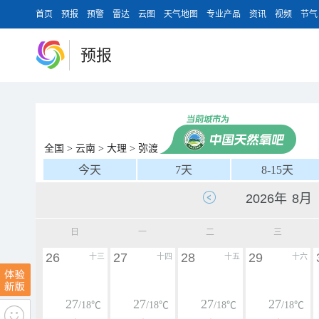
首页
预报
预警
雷达
云图
天气地图
专业产品
资讯
视频
节气
预报
全国
>
云南
>
大理
>
弥渡
今天
7天
8-15天
日
一
二
三
26
27
28
29
十三
十四
十五
十六
27
27
27
27
/18℃
/18℃
/18℃
/18℃