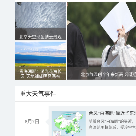
北京天空现鱼鳞云景观
青海湖畔：湖光花海长
北京气温创今年来新高 焖蒸
云 天地铺成明亮画卷
重大天气事件
台风“白海豚”靠近华东
8月7日
随着台风“白海豚”的靠近
高温范围将缩减，受冷空气