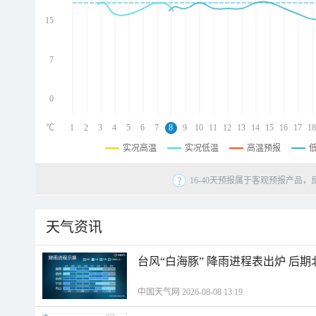
d
d
15
d
7
0
℃
1
2
3
4
5
6
7
8
9
10
11
12
13
14
15
16
17
18
实况高温
实况低温
高温预报
16-40天预报属于客观预报产品，
天气资讯
台风“白海豚” 降雨进程表出炉 后
中国天气网 2026-08-08 13:19