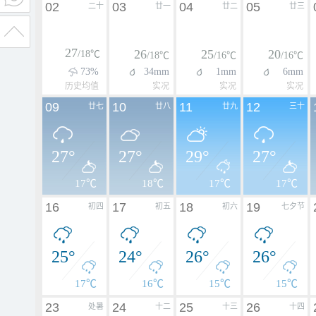
02
03
04
05
二十
廿一
廿二
廿三
27
26
25
20
/18℃
/18℃
/16℃
/16℃
73%
34mm
1mm
6mm
历史均值
实况
实况
实况
09
10
11
12
廿七
廿八
廿九
三十
27°
27°
29°
27°
17℃
18℃
17℃
17℃
16
17
18
19
初四
初五
初六
七夕节
25°
24°
26°
26°
17℃
16℃
15℃
15℃
23
24
25
26
处暑
十二
十三
十四