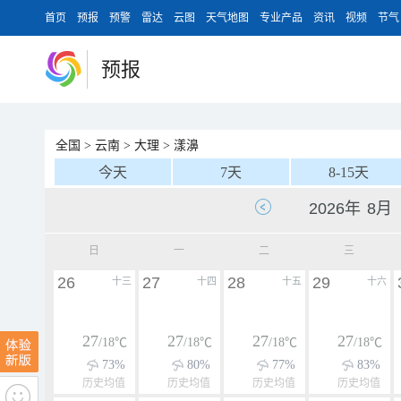
首页
预报
预警
雷达
云图
天气地图
专业产品
资讯
视频
节气
预报
全国
>
云南
>
大理
>
漾濞
今天
7天
8-15天
日
一
二
三
26
27
28
29
十三
十四
十五
十六
27
27
27
27
/18℃
/18℃
/18℃
/18℃
73%
80%
77%
83%
历史均值
历史均值
历史均值
历史均值