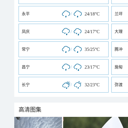
/
24/18°C
永平
兰坪
/
24/17°C
凤庆
大理
/
35/25°C
常宁
腾冲
/
23/17°C
昌宁
施甸
/
32/23°C
长宁
弥渡
高清图集