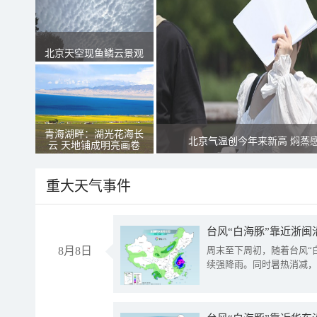
北京天空现鱼鳞云景观
青海湖畔：湖光花海长
北京气温创今年来新高 焖蒸
云 天地铺成明亮画卷
重大天气事件
台风“白海豚”靠近浙闽
8月8日
周末至下周初，随着台风“
续强降雨。同时暑热消减，