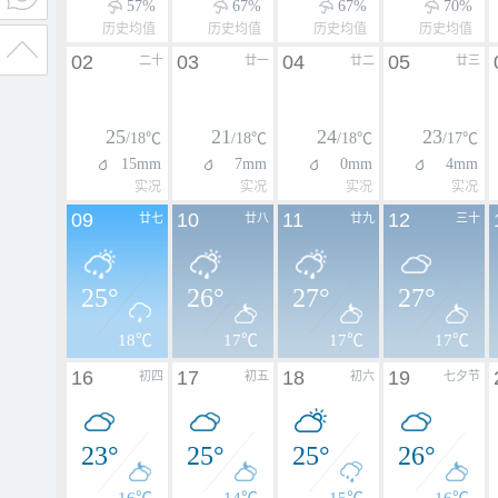
57%
67%
67%
70%
历史均值
历史均值
历史均值
历史均值
02
03
04
05
二十
廿一
廿二
廿三
25
21
24
23
/18℃
/18℃
/18℃
/17℃
15mm
7mm
0mm
4mm
实况
实况
实况
实况
09
10
11
12
廿七
廿八
廿九
三十
25°
26°
27°
27°
18℃
17℃
17℃
17℃
16
17
18
19
初四
初五
初六
七夕节
23°
25°
25°
26°