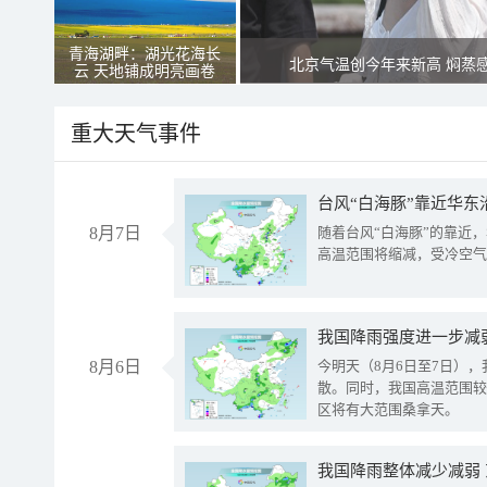
青海湖畔：湖光花海长
北京气温创今年来新高 焖蒸
云 天地铺成明亮画卷
重大天气事件
台风“白海豚”靠近华东
8月7日
随着台风“白海豚”的靠近
高温范围将缩减，受冷空气
8月6日
今明天（8月6日至7日）
散。同时，我国高温范围较
区将有大范围桑拿天。
我国降雨整体减少减弱