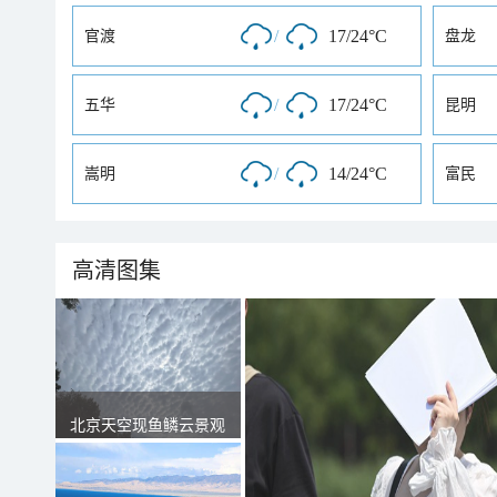
/
17/24°C
官渡
盘龙
/
17/24°C
五华
昆明
/
14/24°C
嵩明
富民
高清图集
北京天空现鱼鳞云景观