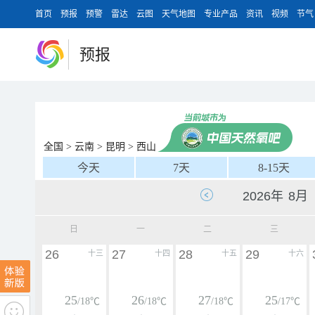
首页
预报
预警
雷达
云图
天气地图
专业产品
资讯
视频
节气
预报
全国
>
云南
>
昆明
>
西山
今天
7天
8-15天
日
一
二
三
26
27
28
29
十三
十四
十五
十六
25
26
27
25
/18℃
/18℃
/18℃
/17℃