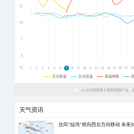
21
d
d
d
14
d
7
0
℃
1
2
3
4
5
6
7
8
9
10
11
12
13
14
15
16
17
18
实况高温
实况低温
高温预报
16-40天预报属于客观预报产品，
天气资讯
台风“灿鸿”将向西北方向移动 未来