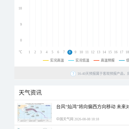
d
d
18
d
9
0
℃
1
2
3
4
5
6
7
8
9
10
11
12
13
14
15
16
17
18
实况高温
实况低温
高温预报
16-40天预报属于客观预报产品，
天气资讯
台风“灿鸿”将向偏西方向移动 未来
中国天气网 2026-08-08 18:18