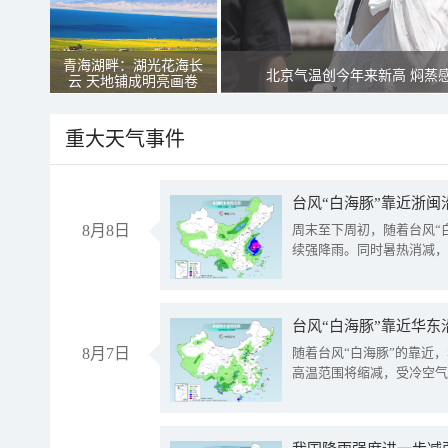
青海湖畔：湖光花海长
北京气温创今年来新高 焖蒸
云 天地铺成明亮画卷
重大天气事件
台风“白海豚”靠近浙闽
8月8日
周末至下周初，随着台风“
续强降雨。同时暑热消减，
台风“白海豚”靠近华东
8月7日
随着台风“白海豚”的靠近
高温范围将缩减，受冷空气