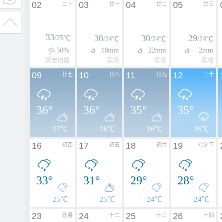
02
03
04
05
二十
廿一
廿二
廿三
33
30
30
29
/25℃
/24℃
/24℃
/24℃
50%
18mm
22mm
2mm
历史均值
实况
实况
实况
09
10
11
12
廿七
廿八
廿九
三十
36°
36°
35°
35°
27℃
26℃
26℃
26℃
16
17
18
19
初四
初五
初六
七夕节
33°
31°
29°
28°
25℃
25℃
24℃
24℃
23
24
25
26
处暑
十二
十三
十四