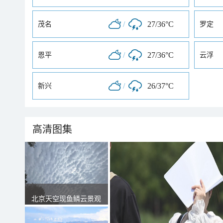
/
27/36°C
茂名
罗定
/
27/36°C
恩平
云浮
/
26/37°C
新兴
高清图集
北京天空现鱼鳞云景观