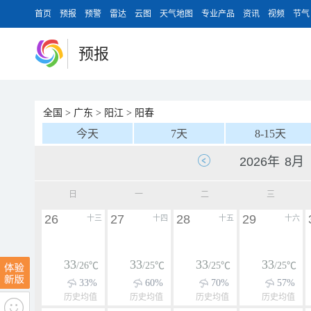
首页
预报
预警
雷达
云图
天气地图
专业产品
资讯
视频
节气
预报
全国
>
广东
>
阳江
>
阳春
今天
7天
8-15天
日
一
二
三
26
27
28
29
十三
十四
十五
十六
33
33
33
33
/26℃
/25℃
/25℃
/25℃
33%
60%
70%
57%
历史均值
历史均值
历史均值
历史均值