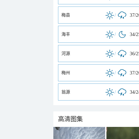
/
37/
梅县
/
34/
海丰
/
36/
河源
/
37/
梅州
/
34/
翁源
高清图集