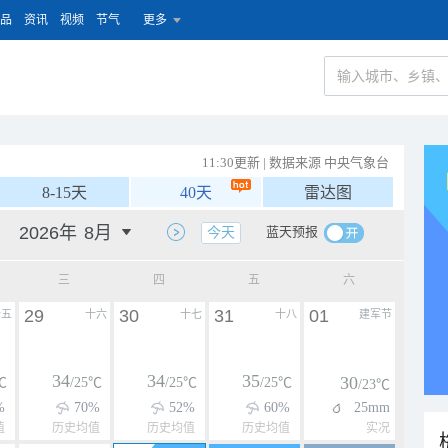
品
资讯
视频
节气
更多
11:30更新 | 数据来源 中央气象台
8-15天
40天
雷达图
蓝天预报
今天
三
四
五
六
29
30
31
01
十五
十六
十七
十八
建军节
34
34
35
30
℃
/25℃
/25℃
/25℃
/23℃
%
70%
52%
60%
25mm
值
历史均值
历史均值
历史均值
实况