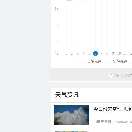
undefined
undefined
18
undefined
9
0
℃
1
2
3
4
5
6
7
8
9
10
11
1
实况高温
实况低温
16-40
天气资讯
今日份天空“显眼包
中国天气网 2026-08-06 14