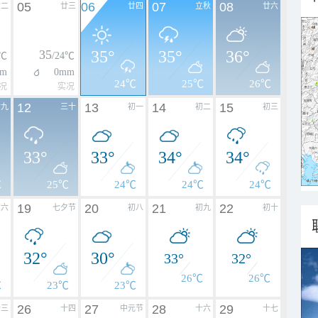
05
06
07
08
廿二
廿三
廿四
立秋
廿六
35
35°
35°
36°
3℃
/24℃
m
0mm
24℃
25℃
26℃
况
实况
12
13
14
15
廿九
三十
初一
初二
初三
33°
33°
34°
34°
℃
25℃
24℃
24℃
24℃
19
20
21
22
初六
七夕节
初八
初九
初十
32°
30°
33°
32°
26℃
26℃
℃
23℃
23℃
26
27
28
29
十三
十四
中元节
十六
十七