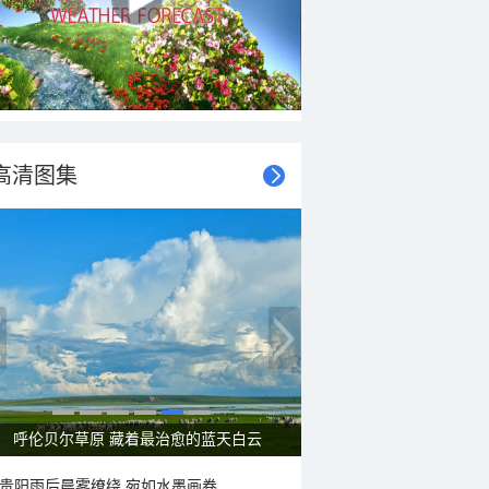
高清图集
一组图感受水中消暑快乐瞬间
贵阳雨后晨雾缭绕 宛如水墨画卷