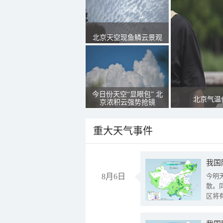
北京天空现鱼鳞云景观
今日份天空“显眼包” 北
北京气温
京浓积云强势抢镜
重大天气事件
8月6日
今明
散。
区将