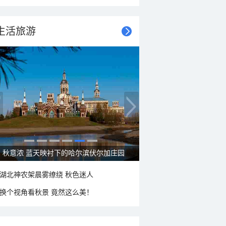
生活旅游
大美新疆—帕米尔高原好风光
湖北神农架晨雾缭绕 秋色迷人
换个视角看秋景 竟然这么美！