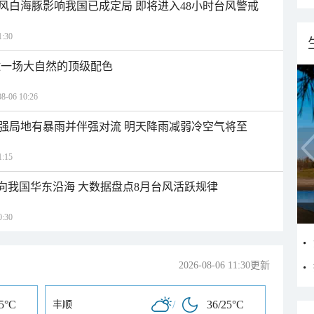
风白海豚影响我国已成定局 即将进入48小时台风警戒
:30
逅一场大自然的顶级配色
06 10:26
强局地有暴雨并伴强对流 明天降雨减弱冷空气将至
:15
趋向我国华东沿海 大数据盘点8月台风活跃规律
:30
2026-08-06 11:30更新
25°C
/
36/25°C
丰顺