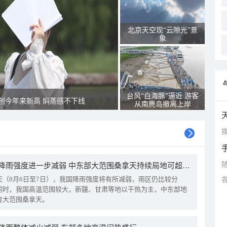
北京天空现“云隙光”景
象
台风“白海豚”逼近 游客
创今年来新高 焖蒸感不下线
从南麂岛撤离上岸
拨
我国降雨强度进一步减弱 中东部大范围桑拿天持续局地可超38℃
天（8月6日至7日），我国降雨强度将有所减弱，雨区仍比较分
同时，我国高温范围较大，新疆、甘肃等地以干热为主，中东部地
有大范围桑拿天。