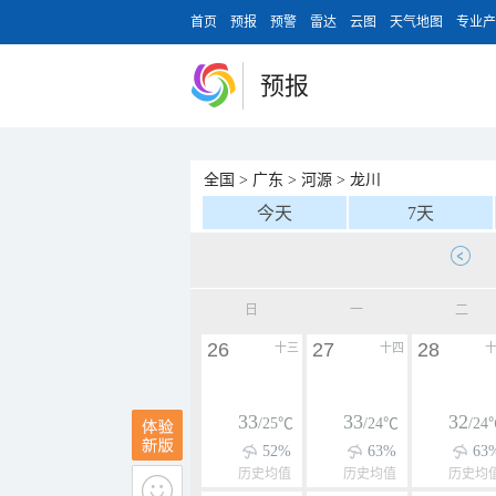
首页
预报
预警
雷达
云图
天气地图
专业产
预报
全国
>
广东
>
河源
>
龙川
今天
7天
日
一
二
26
27
28
十三
十四
33
33
32
/25℃
/24℃
/24
52%
63%
63
历史均值
历史均值
历史均