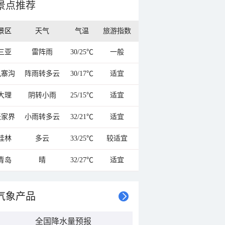
景点推荐
景区
天气
气温
旅游指数
三亚
雷阵雨
30/25℃
一般
九寨沟
阵雨转多云
30/17℃
适宜
大理
阴转小雨
25/15℃
适宜
张家界
小雨转多云
32/21℃
适宜
桂林
多云
33/25℃
较适宜
青岛
晴
32/27℃
适宜
气象产品
全国降水量预报