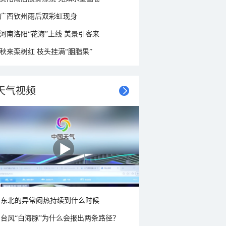
广西钦州雨后双彩虹现身
河南洛阳“花海”上线 美景引客来
秋来栾树红 枝头挂满“胭脂果”
天气视频
东北的异常闷热持续到什么时候
台风“白海豚”为什么会报出两条路径？