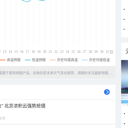
2
13
14
15
16
17
18
19
20
21
22
23
24
25
26
27
28
29
30
31
日
高温预报
低温预报
历史均值高温
历史均值低温
天预报属于客观预报产品，反映的是未来天气变化趋势、请随时关注最新预报.....
” 北京浓积云强势抢镜
:35