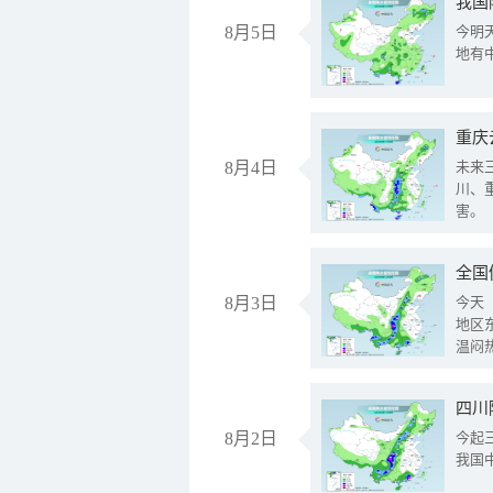
我国
8月5日
今明
地有
重庆
8月4日
未来
川、
害。
全国
8月3日
今天
地区
温闷
8月2日
今起
我国