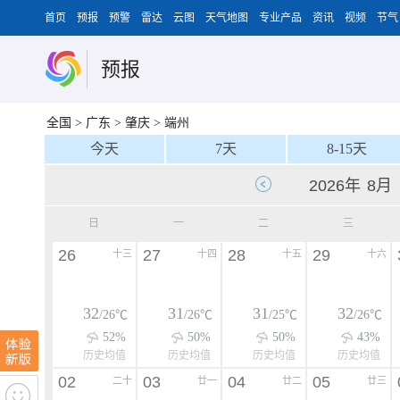
首页
预报
预警
雷达
云图
天气地图
专业产品
资讯
视频
节气
预报
全国
>
广东
>
肇庆
>
端州
今天
7天
8-15天
日
一
二
三
26
27
28
29
十三
十四
十五
十六
32
31
31
32
/26℃
/26℃
/25℃
/26℃
52%
50%
50%
43%
历史均值
历史均值
历史均值
历史均值
02
03
04
05
二十
廿一
廿二
廿三