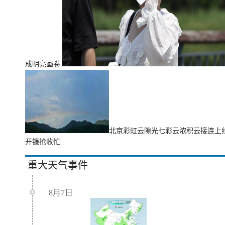
成明亮画卷
北京彩虹云隙光七彩云浓积云接连上
开镰抢收忙
重大天气事件
8月7日