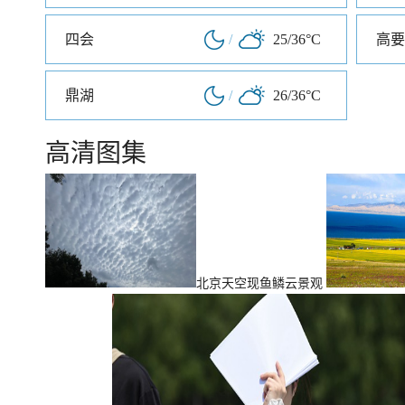
四会
/
25/36°C
高要
鼎湖
/
26/36°C
高清图集
北京天空现鱼鳞云景观