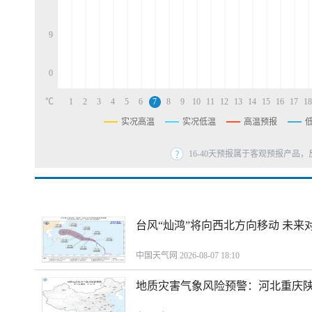
d
9
0
℃
1
2
3
4
5
6
7
8
9
10
11
12
13
14
15
16
17
18
实况高温
实况低温
高温预报
16-40天预报属于客观预报产品，
台风“灿鸿”将向西北方向移动 未来
中国天气网 2026-08-07 18:10
地质灾害气象风险预警：河北重庆