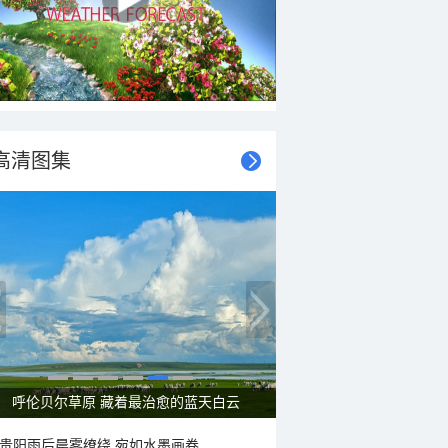
高清图集
呼伦贝尔草原 藏着最治愈的蓝天白云
贵阳雨后晨雾缭绕 宛如水墨画卷