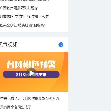
广西钦州雨后双彩虹现身
河南洛阳“花海”上线 美景引客来
秋来栾树红 枝头挂满“胭脂果”
天气视频
中央气象台8月8日06时继续发布强对流天气蓝色预警
又有两个台风生成了