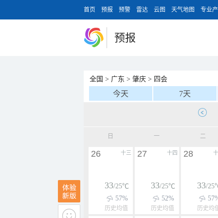
首页
预报
预警
雷达
云图
天气地图
专业产
预报
全国
>
广东
>
肇庆
>
四会
今天
7天
日
一
二
26
27
28
十三
十四
33
33
33
/25℃
/25℃
/25
57%
52%
57
历史均值
历史均值
历史均