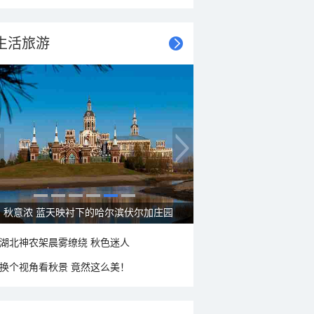
生活旅游
秋意浓 蓝天映衬下的哈尔滨伏尔加庄园
湖北神农架晨雾缭绕 秋色迷人
换个视角看秋景 竟然这么美！