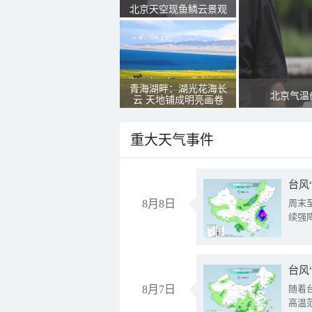
北京天空现鱼鳞云景观
青海湖畔：湖光花海长
北京气温
云 天地铺成明亮画卷
重大天气事件
台风
8月8日
周末
续强
台风
8月7日
随着
高温