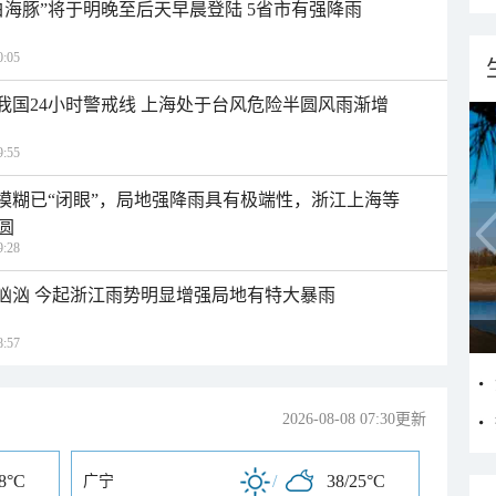
白海豚”将于明晚至后天早晨登陆 5省市有强降雨
:05
入我国24小时警戒线 上海处于台风危险半圆风雨渐增
:55
区模糊已“闭眼”，局地强降雨具有极端性，浙江上海等
圆
:28
势汹汹 今起浙江雨势明显增强局地有特大暴雨
:57
2026-08-08 07:30更新
28°C
/
38/25°C
广宁