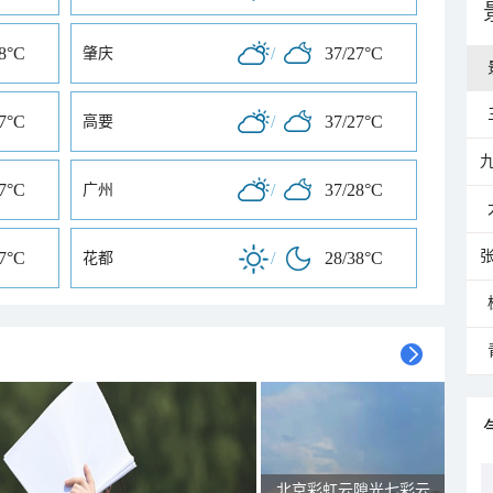
28°C
/
37/27°C
肇庆
37°C
/
37/27°C
高要
27°C
/
37/28°C
广州
27°C
/
28/38°C
花都
北京彩虹云隙光七彩云