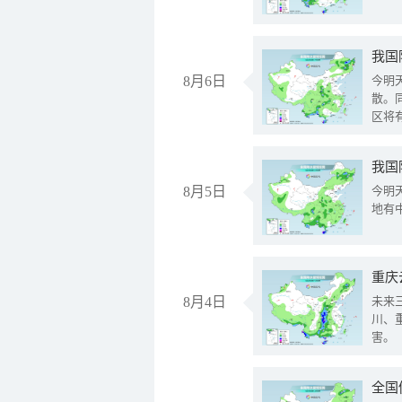
8月6日
今明
散。
区将
我国
8月5日
今明
地有
重庆
8月4日
未来
川、
害。
全国