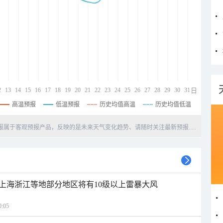
2
13
14
15
16
17
18
19
20
21
22
23
24
25
26
27
28
29
30
31
日
高温预报
低温预报
历史均值高温
历史均值低温
天预报属于客观预报产品，反映的是未来天气变化趋势、请随时关注最新预报.....
上海浙江等地部分地区将有10级以上雷暴大风
:05