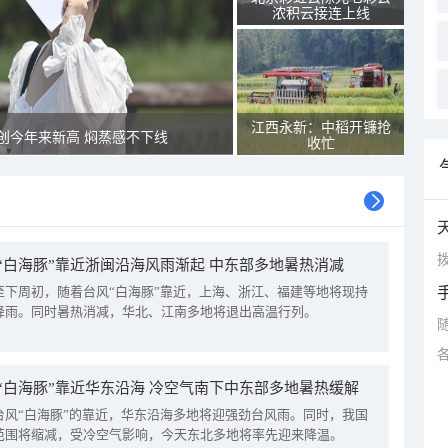
浓积云接连上线
江西永新：中稻开镰抢
创今年来新高 焖蒸感不下线
收忙
拨
“白海豚”靠近浙闽沿海风雨渐起 中东部多地暑热消减
至下周初，随着台风“白海豚”靠近，上海、浙江、福建等地将现持
降雨。同时暑热消减，华北、江南多地将退出高温行列。
“白海豚”靠近华东沿海 冷空气南下中东部多地暑热缓解
台风“白海豚”的靠近，华东沿海多地将迎强劲台风雨。同时，我国
范围将缩减，受冷空气影响，今天东北多地将率先迎来降温。