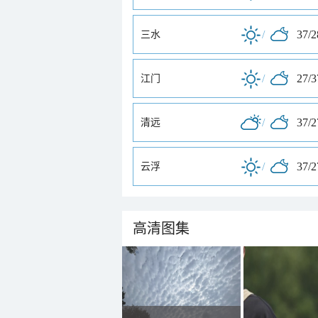
/
37/
三水
/
27/
江门
/
37/
清远
/
37/
云浮
高清图集