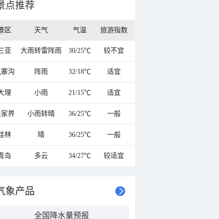
景点推荐
景区
天气
气温
旅游指数
三亚
大雨转雷阵雨
30/25℃
较不宜
九寨沟
阵雨
32/18℃
适宜
大理
小雨
21/15℃
适宜
张家界
小雨转晴
36/25℃
一般
桂林
晴
36/25℃
一般
青岛
多云
34/27℃
较适宜
气象产品
全国降水量预报