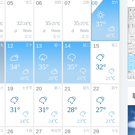
05
06
07
08
廿二
廿三
廿四
立秋
廿六
32
35
35
37°
4℃
/24℃
/25℃
/25℃
m
0mm
0mm
0mm
26℃
况
实况
实况
实况
12
13
14
15
廿九
三十
初一
初二
初三
34°
35°
35°
32°
℃
26℃
26℃
25℃
25℃
19
20
21
22
初六
七夕节
初八
初九
初十
31°
31°
28°
27°
℃
24℃
24℃
23℃
23℃
26
27
28
29
十三
十四
中元节
十六
十七