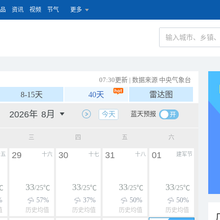
品
资讯
视频
节气
更多
07:30更新 | 数据来源 中央气象台
8-15天
40天
雷达图
蓝天预报
今天
三
四
五
六
29
30
31
01
十五
十六
十七
十八
建军节
33
33
33
33
℃
/25℃
/25℃
/25℃
/25℃
%
57%
37%
50%
50%
值
历史均值
历史均值
历史均值
历史均值