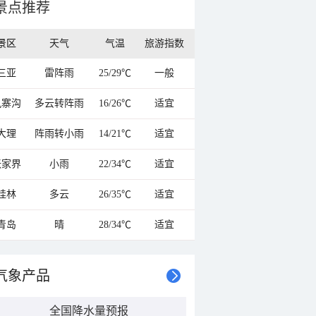
景点推荐
景区
天气
气温
旅游指数
三亚
雷阵雨
25/29℃
一般
九寨沟
多云转阵雨
16/26℃
适宜
大理
阵雨转小雨
14/21℃
适宜
张家界
小雨
22/34℃
适宜
桂林
多云
26/35℃
适宜
青岛
晴
28/34℃
适宜
气象产品
全国降水量预报