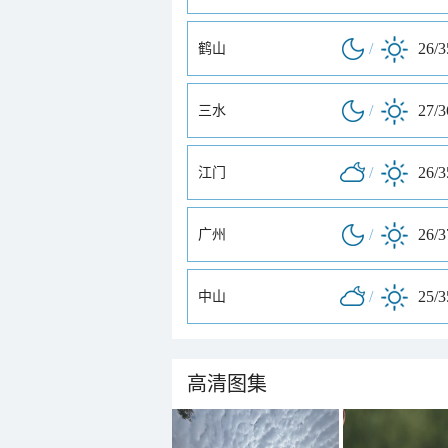
/
26/
鹤山
/
27/
三水
/
26/
江门
/
26/
广州
/
25/
中山
高清图集