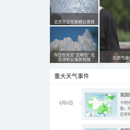
北京天空现鱼鳞云景观
今日份天空“显眼包” 北
北京气温
京浓积云强势抢镜
重大天气事件
8月6日
今明
散。
区将