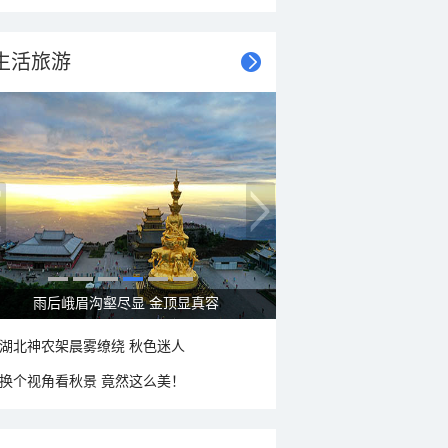
生活旅游
雨后峨眉沟壑尽显 金顶显真容
湖北神农架晨雾缭绕 秋色迷人
换个视角看秋景 竟然这么美！