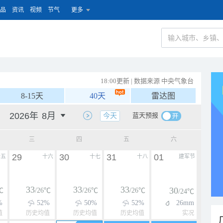
品
资讯
视频
节气
更多
18:00更新 | 数据来源 中央气象台
8-15天
40天
雷达图
蓝天预报
今天
三
四
五
六
29
30
31
01
十五
十六
十七
十八
建军节
33
33
33
30
℃
/26℃
/26℃
/26℃
/24℃
%
52%
50%
52%
26mm
值
历史均值
历史均值
历史均值
实况