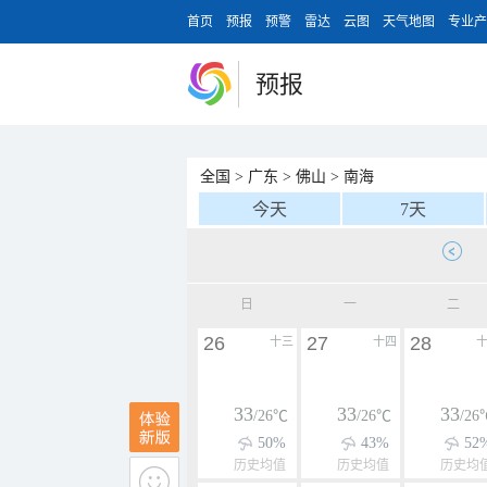
首页
预报
预警
雷达
云图
天气地图
专业产
预报
全国
>
广东
>
佛山
>
南海
今天
7天
日
一
二
26
27
28
十三
十四
33
33
33
/26℃
/26℃
/26
50%
43%
52
历史均值
历史均值
历史均