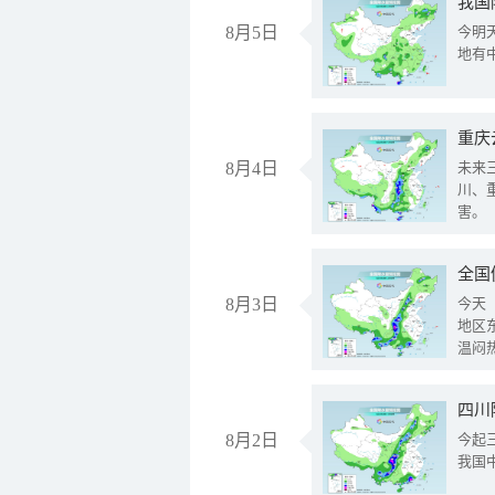
我国
8月5日
今明
地有
重庆
8月4日
未来
川、
害。
全国
8月3日
今天
地区
温闷
8月2日
今起
我国