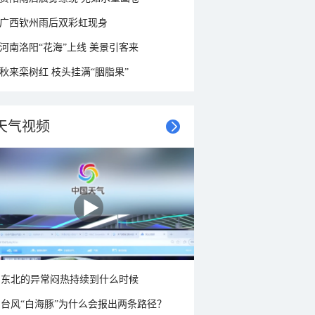
广西钦州雨后双彩虹现身
河南洛阳“花海”上线 美景引客来
秋来栾树红 枝头挂满“胭脂果”
天气视频
东北的异常闷热持续到什么时候
台风“白海豚”为什么会报出两条路径？