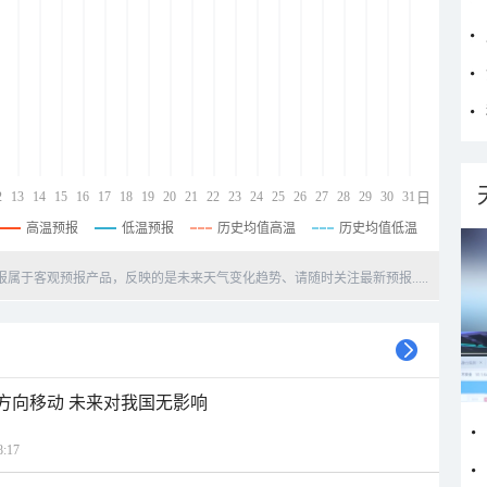
2
13
14
15
16
17
18
19
20
21
22
23
24
25
26
27
28
29
30
31
日
高温预报
低温预报
历史均值高温
历史均值低温
天预报属于客观预报产品，反映的是未来天气变化趋势、请随时关注最新预报.....
北方向移动 未来对我国无影响
:17