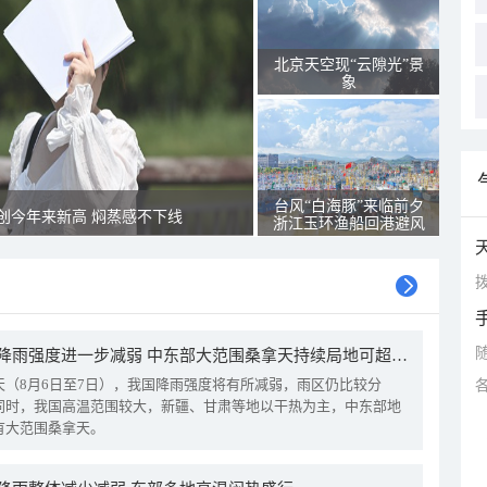
北京天空现“云隙光”景
象
台风“白海豚”来临前夕
创今年来新高 焖蒸感不下线
浙江玉环渔船回港避风
拨
我国降雨强度进一步减弱 中东部大范围桑拿天持续局地可超38℃
天（8月6日至7日），我国降雨强度将有所减弱，雨区仍比较分
同时，我国高温范围较大，新疆、甘肃等地以干热为主，中东部地
有大范围桑拿天。