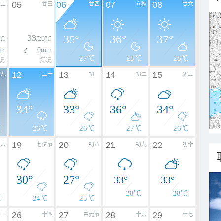
05
06
07
08
廿二
廿三
廿四
立秋
廿六
33
35°
36°
37°
6℃
/26℃
m
0mm
27℃
28℃
28℃
况
实况
12
13
14
15
廿九
三十
初一
初二
初三
34°
33°
36°
34°
℃
26℃
26℃
27℃
26℃
19
20
21
22
初六
七夕节
初八
初九
初十
30°
27°
33°
33°
28℃
28℃
℃
24℃
25℃
26
27
28
29
十三
十四
中元节
十六
十七