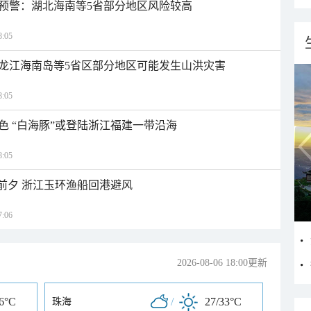
预警：湖北海南等5省部分地区风险较高
:05
龙江海南岛等5省区部分地区可能发生山洪灾害
:05
色 “白海豚”或登陆浙江福建一带沿海
:05
临前夕 浙江玉环渔船回港避风
:06
2026-08-06 18:00更新
36°C
/
27/33°C
珠海