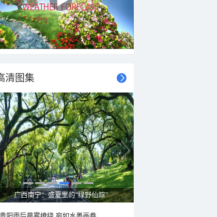
高清图集
广西南宁：盛夏里的“绿野仙踪”
贵阳雨后晨雾缭绕 宛如水墨画卷