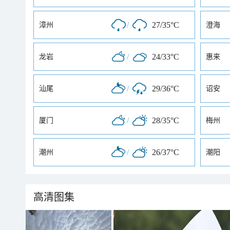
/
27/35°C
漳州
澄海
/
24/33°C
龙岩
惠来
/
29/36°C
汕尾
诏安
/
28/35°C
厦门
梅州
/
26/37°C
潮州
潮阳
高清图集