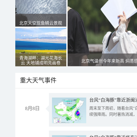
北京天空现鱼鳞云景观
青海湖畔：湖光花海长
北京气温创今年来新高 焖蒸
云 天地铺成明亮画卷
重大天气事件
台风“白海豚”靠近浙闽
8月8日
周末至下周初，随着台风“
续强降雨。同时暑热消减，