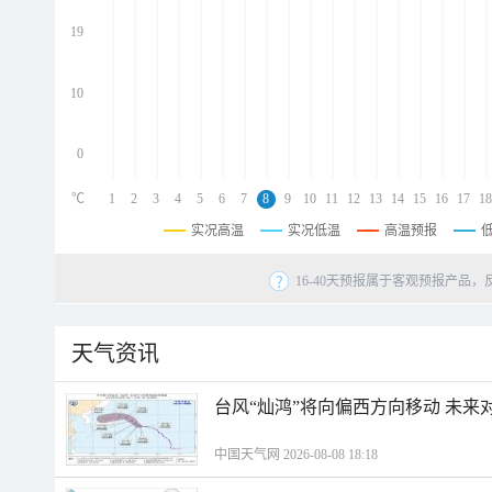
d
d
19
d
10
0
℃
1
2
3
4
5
6
7
8
9
10
11
12
13
14
15
16
17
18
实况高温
实况低温
高温预报
16-40天预报属于客观预报产品，
天气资讯
台风“灿鸿”将向偏西方向移动 未来
中国天气网 2026-08-08 18:18