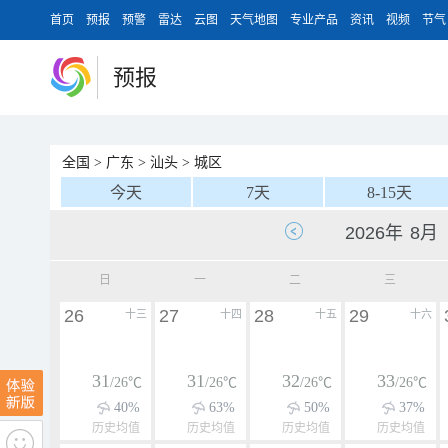
首页
预报
预警
雷达
云图
天气地图
专业产品
资讯
视频
节气
预报
全国
>
广东
>
汕头
>
城区
今天
7天
8-15天
日
一
二
三
26
27
28
29
十三
十四
十五
十六
31
31
32
33
/26℃
/26℃
/26℃
/26℃
40%
63%
50%
37%
历史均值
历史均值
历史均值
历史均值