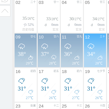
02
03
04
05
二十
廿一
廿二
廿三
35
33
30
34
/26℃
/28℃
/27℃
/27℃
52%
0mm
0mm
0mm
历史均值
实况
实况
实况
09
10
11
12
廿七
廿八
廿九
三十
38°
37°
36°
34°
29℃
28℃
28℃
28℃
16
17
18
19
初四
初五
初六
七夕节
31°
31°
31°
31°
27℃
26℃
27℃
26℃
23
24
25
26
处暑
十二
十三
十四