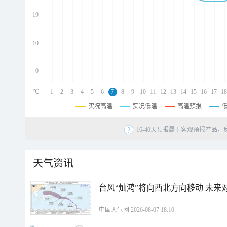
d
d
19
d
10
0
℃
1
2
3
4
5
6
7
8
9
10
11
12
13
14
15
16
17
18
实况高温
实况低温
高温预报
16-40天预报属于客观预报产品，
天气资讯
台风“灿鸿”将向西北方向移动 未来
中国天气网 2026-08-07 18:10