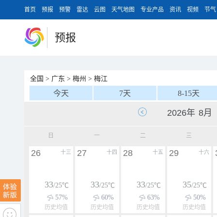
首页
预报
预警
雷达
云图
天气地图
专业产品
资讯
视频
节气
预报
全国
>
广东
>
梅州
>
梅江
今天
7天
8-15天
日
一
二
三
26
27
28
29
十三
十四
十五
十六
33
33
33
35
/25℃
/25℃
/25℃
/25℃
57%
60%
63%
50%
历史均值
历史均值
历史均值
历史均值