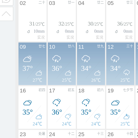
02
03
04
05
二十
廿一
廿二
廿三
31
32
30
36
/25℃
/25℃
/25℃
/25℃
10mm
0mm
0mm
0mm
实况
实况
实况
实况
09
10
11
12
廿七
廿八
廿九
三十
37°
36°
34°
34°
27℃
25℃
26℃
25℃
16
17
18
19
初四
初五
初六
七夕节
35°
36°
35°
35°
24℃
24℃
24℃
25℃
23
24
25
26
处暑
十二
十三
十四