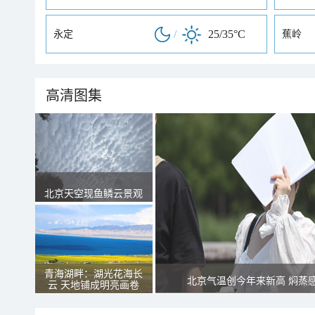
/
25/35°C
永定
蕉岭
高清图集
北京天空现鱼鳞云景观
青海湖畔：湖光花海长
北京气温创今年来新高 焖蒸
云 天地铺成明亮画卷