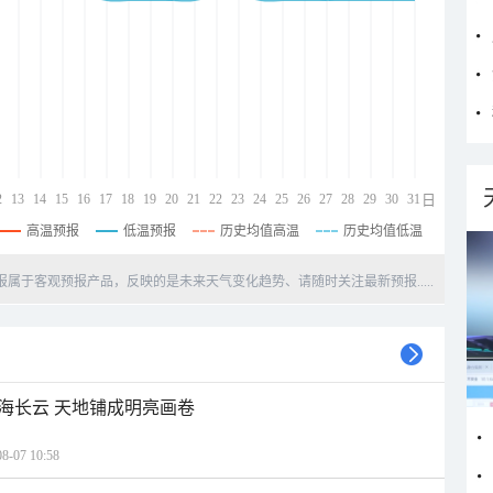
2
13
14
15
16
17
18
19
20
21
22
23
24
25
26
27
28
29
30
31
日
高温预报
低温预报
历史均值高温
历史均值低温
天预报属于客观预报产品，反映的是未来天气变化趋势、请随时关注最新预报.....
海长云 天地铺成明亮画卷
07 10:58