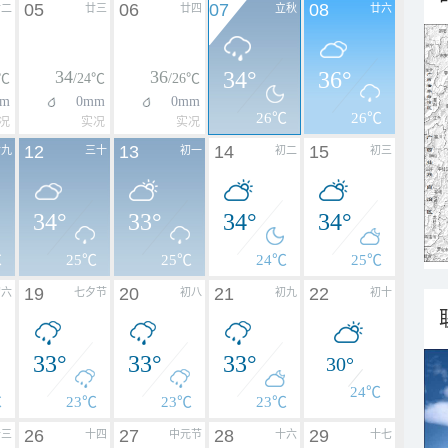
05
06
07
08
廿二
廿三
廿四
立秋
廿六
34
36
34°
36°
3℃
/24℃
/26℃
m
0mm
0mm
26℃
26℃
况
实况
实况
12
13
14
15
廿九
三十
初一
初二
初三
34°
33°
34°
34°
℃
25℃
25℃
24℃
25℃
19
20
21
22
初六
七夕节
初八
初九
初十
33°
33°
33°
30°
24℃
℃
23℃
23℃
23℃
26
27
28
29
十三
十四
中元节
十六
十七