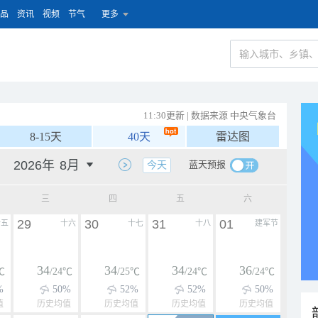
品
资讯
视频
节气
更多
11:30更新 | 数据来源 中央气象台
8-15天
40天
雷达图
蓝天预报
今天
三
四
五
六
29
30
31
01
十五
十六
十七
十八
建军节
34
34
34
36
℃
/24℃
/25℃
/24℃
/24℃
%
50%
52%
52%
50%
值
历史均值
历史均值
历史均值
历史均值