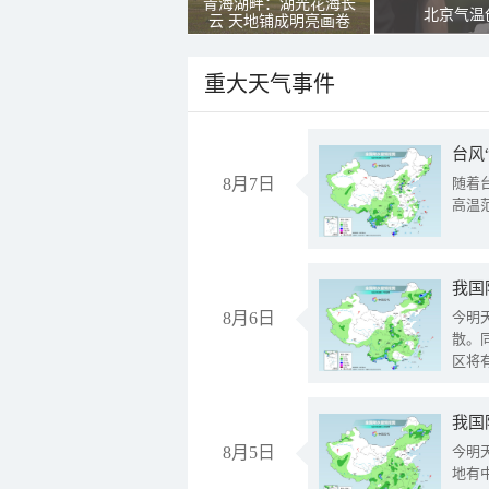
青海湖畔：湖光花海长
北京气温
云 天地铺成明亮画卷
重大天气事件
台风
8月7日
随着
高温
8月6日
今明
散。
区将
我国
8月5日
今明
地有