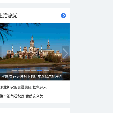
生活旅游
秋意浓 蓝天映衬下的哈尔滨伏尔加庄园
湖北神农架晨雾缭绕 秋色迷人
换个视角看秋景 竟然这么美！