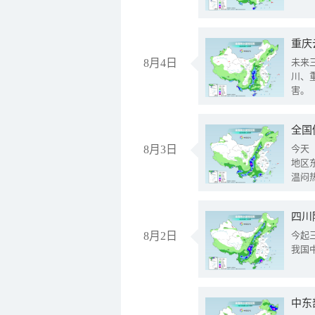
重庆
8月4日
未来
川、
害。
全国
8月3日
今天
地区
温闷
8月2日
今起
我国
中东