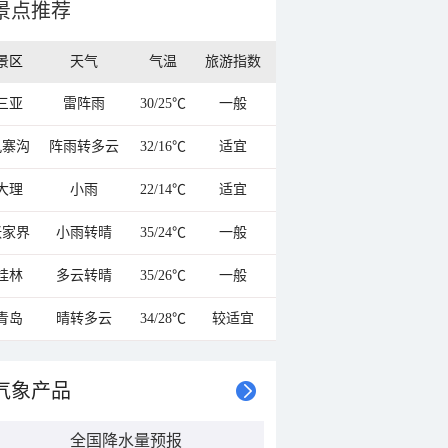
景点推荐
景区
天气
气温
旅游指数
三亚
雷阵雨
30/25℃
一般
九寨沟
阵雨转多云
32/16℃
适宜
大理
小雨
22/14℃
适宜
张家界
小雨转晴
35/24℃
一般
桂林
多云转晴
35/26℃
一般
青岛
晴转多云
34/28℃
较适宜
气象产品
全国降水量预报