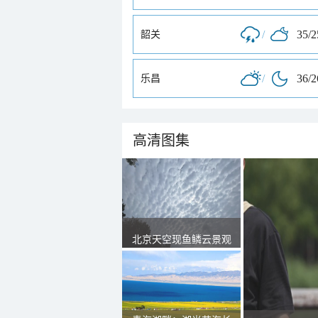
/
35/
韶关
/
36/
乐昌
高清图集
北京天空现鱼鳞云景观