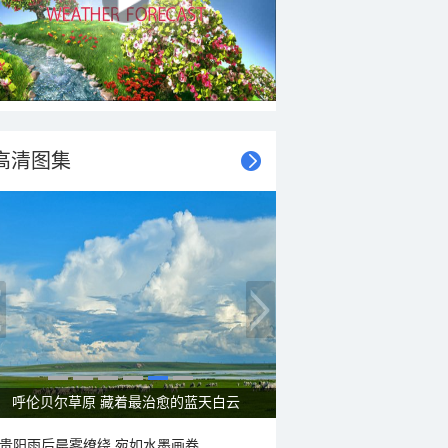
高清图集
呼伦贝尔草原 藏着最治愈的蓝天白云
贵阳雨后晨雾缭绕 宛如水墨画卷