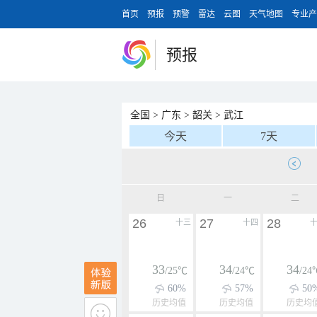
首页
预报
预警
雷达
云图
天气地图
专业产
预报
全国
>
广东
>
韶关
>
武江
今天
7天
日
一
二
26
27
28
十三
十四
33
34
34
/25℃
/24℃
/24
60%
57%
50
历史均值
历史均值
历史均