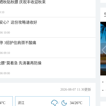
晒秋贴秋膘 庆祝丰收迎秋来
:10
安心？这份攻略请收好
 10:00
停 3招护住肩颈不酸痛
 09:10
秋膘”莫着急 先清暑再防燥
 09:00
2026-08-07 11:30更新
24°C
/
34/26°C
浈江