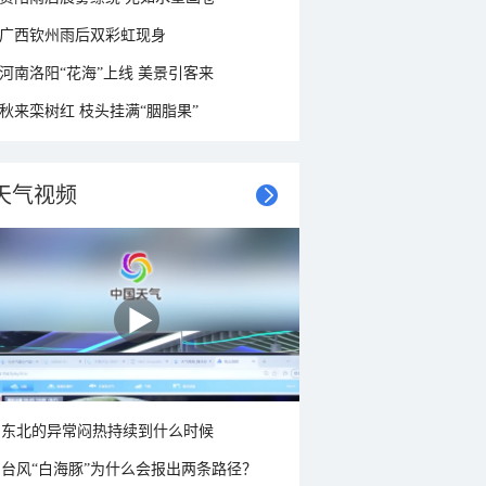
广西钦州雨后双彩虹现身
河南洛阳“花海”上线 美景引客来
秋来栾树红 枝头挂满“胭脂果”
天气视频
东北的异常闷热持续到什么时候
台风“白海豚”为什么会报出两条路径？