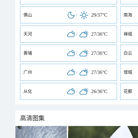
/
29/37°C
佛山
南海
/
27/36°C
天河
禅城
/
27/36°C
黄埔
白云
/
27/36°C
广州
增城
/
26/36°C
从化
花都
高清图集