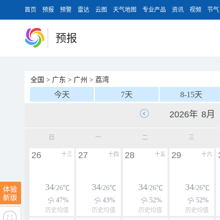
首页
预报
预警
雷达
云图
天气地图
专业产品
资讯
视频
节气
预报
全国
>
广东
>
广州
>
荔湾
今天
7天
8-15天
日
一
二
三
26
27
28
29
十三
十四
十五
十六
34
34
34
34
/26℃
/26℃
/26℃
/26℃
47%
43%
52%
52%
历史均值
历史均值
历史均值
历史均值