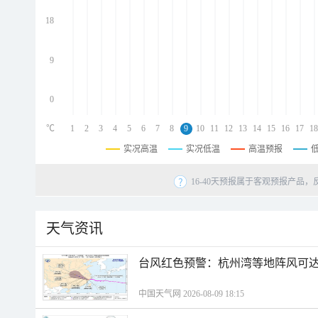
d
d
18
d
9
0
℃
1
2
3
4
5
6
7
8
9
10
11
12
13
14
15
16
17
18
实况高温
实况低温
高温预报
16-40天预报属于客观预报产品，
天气资讯
​台风红色预警：杭州湾等地阵风可达1
中国天气网 2026-08-09 18:15