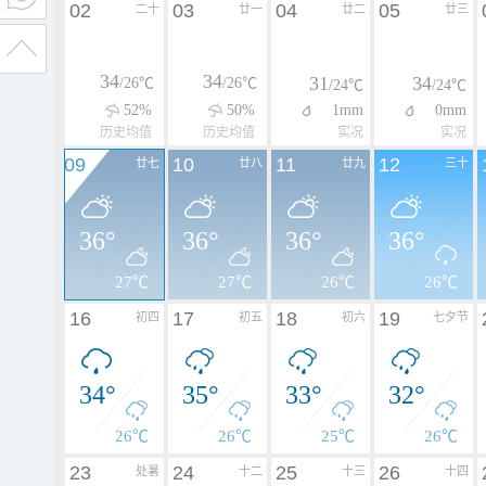
02
03
04
05
二十
廿一
廿二
廿三
34
34
31
34
/26℃
/26℃
/24℃
/24℃
52%
50%
1mm
0mm
历史均值
历史均值
实况
实况
09
10
11
12
廿七
廿八
廿九
三十
36°
36°
36°
36°
27℃
27℃
26℃
26℃
16
17
18
19
初四
初五
初六
七夕节
34°
35°
33°
32°
26℃
26℃
25℃
26℃
23
24
25
26
处暑
十二
十三
十四