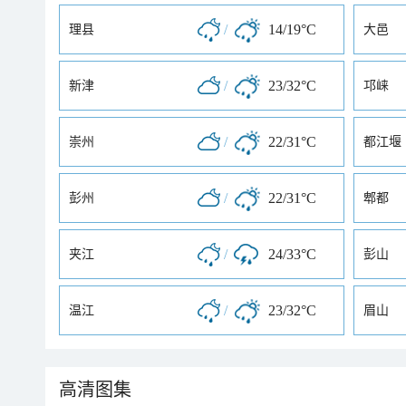
/
14/19°C
理县
大邑
/
23/32°C
新津
邛崃
/
22/31°C
崇州
都江堰
/
22/31°C
彭州
郫都
/
24/33°C
夹江
彭山
/
23/32°C
温江
眉山
高清图集