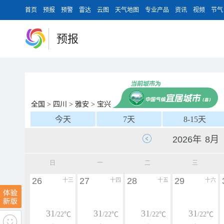
首页
预报
预警
雷达
云图
天气地图
专业产品
资讯
视频
节气
预报
全国
>
四川
>
雅安
>
宝兴
今天
7天
8-15天
日
一
二
三
26
27
28
29
十三
十四
十五
十六
31
31
31
31
/22℃
/22℃
/22℃
/22℃