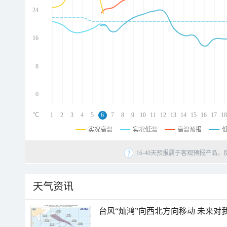
24
d
d
d
16
d
8
0
℃
1
2
3
4
5
6
7
8
9
10
11
12
13
14
15
16
17
18
实况高温
实况低温
高温预报
16-40天预报属于客观预报产品，
天气资讯
台风“灿鸿”向西北方向移动 未来对