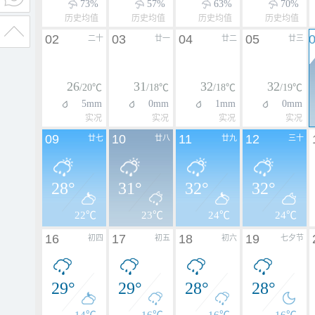
73%
57%
63%
70%
历史均值
历史均值
历史均值
历史均值
02
03
04
05
二十
廿一
廿二
廿三
26
31
32
32
/20℃
/18℃
/18℃
/19℃
5mm
0mm
1mm
0mm
实况
实况
实况
实况
09
10
11
12
廿七
廿八
廿九
三十
28°
31°
32°
32°
22℃
23℃
24℃
24℃
16
17
18
19
初四
初五
初六
七夕节
29°
29°
28°
28°