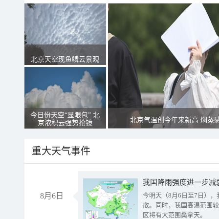
北京天空现鱼鳞云景观
今日份天空“显眼包” 北
北京气温创今年来新高 焖蒸
京浓积云强势抢镜
重大天气事件
8月6日
今明天（8月6日至7日）
散。同时，我国高温范围较
区将有大范围桑拿天。