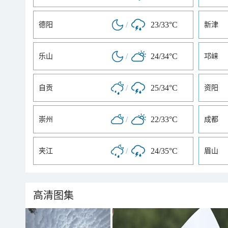
/
23/33°C
德阳
新津
/
24/34°C
乐山
邛崃
/
25/34°C
自贡
资阳
/
22/33°C
崇州
成都
/
24/35°C
夹江
眉山
高清图集