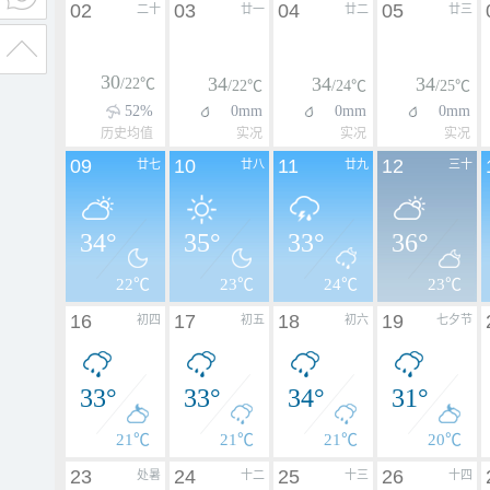
02
03
04
05
二十
廿一
廿二
廿三
30
34
34
34
/22℃
/22℃
/24℃
/25℃
52%
0mm
0mm
0mm
历史均值
实况
实况
实况
09
10
11
12
廿七
廿八
廿九
三十
34°
35°
33°
36°
22℃
23℃
24℃
23℃
16
17
18
19
初四
初五
初六
七夕节
33°
33°
34°
31°
21℃
21℃
21℃
20℃
23
24
25
26
处暑
十二
十三
十四