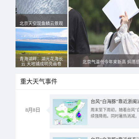
北京天空现鱼鳞云景观
青海湖畔：湖光花海长
北京气温创今年来新高 焖蒸
云 天地铺成明亮画卷
重大天气事件
台风“白海豚”靠近浙闽
8月8日
周末至下周初，随着台风“
续强降雨。同时暑热消减，