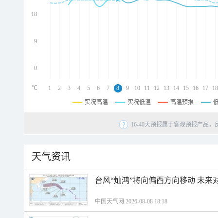
d
d
18
d
9
0
℃
1
2
3
4
5
6
7
8
9
10
11
12
13
14
15
16
17
18
实况高温
实况低温
高温预报
16-40天预报属于客观预报产品，
天气资讯
台风“灿鸿”将向偏西方向移动 未来
中国天气网 2026-08-08 18:18