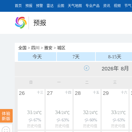
首页
预报
预警
雷达
云图
天气地图
专业产品
资讯
视频
节气
预报
全国
>
四川
>
雅安
>
城区
今天
7天
8-15天
日
一
二
三
26
27
28
29
十三
十四
十五
十六
31
34
32
33
/24℃
/24℃
/24℃
/23℃
67%
63%
60%
63%
历史均值
历史均值
历史均值
历史均值