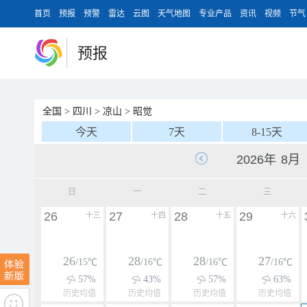
首页
预报
预警
雷达
云图
天气地图
专业产品
资讯
视频
节气
预报
全国
>
四川
>
凉山
>
昭觉
今天
7天
8-15天
日
一
二
三
26
27
28
29
十三
十四
十五
十六
26
28
28
27
/15℃
/16℃
/16℃
/16℃
57%
43%
57%
63%
历史均值
历史均值
历史均值
历史均值