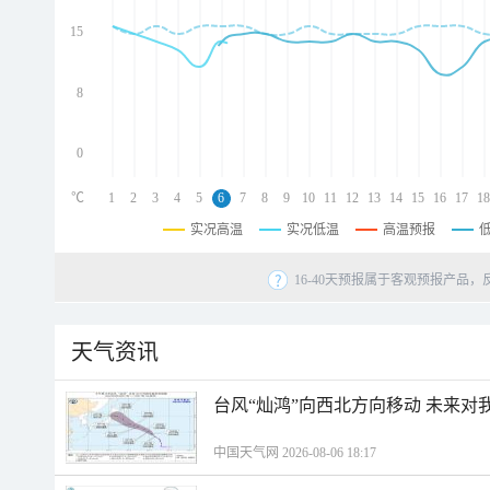
d
d
15
d
8
0
℃
1
2
3
4
5
6
7
8
9
10
11
12
13
14
15
16
17
18
实况高温
实况低温
高温预报
16-40天预报属于客观预报产品，
天气资讯
台风“灿鸿”向西北方向移动 未来对
中国天气网 2026-08-06 18:17