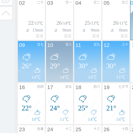
02
03
04
05
二十
廿一
廿二
廿三
22
26
25
26
/15℃
/14℃
/13℃
/11℃
13mm
0mm
0mm
0mm
实况
实况
实况
实况
09
10
11
12
廿七
廿八
廿九
三十
26°
29°
30°
30°
14℃
14℃
14℃
15℃
16
17
18
19
初四
初五
初六
七夕节
22°
24°
25°
21°
10℃
11℃
14℃
14℃
23
24
25
26
处暑
十二
十三
十四