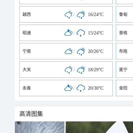
/
16/24°C
越西
鲁甸
/
15/24°C
昭通
普格
/
20/26°C
宁南
布拖
/
18/29°C
大关
冕宁
/
20/30°C
永善
金阳
高清图集