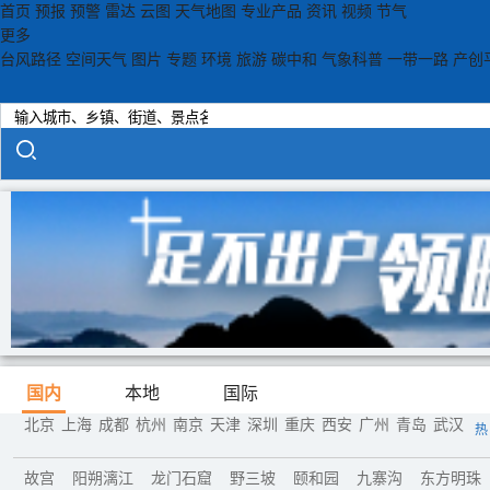
首页
预报
预警
雷达
云图
天气地图
专业产品
资讯
视频
节气
更多
台风路径
空间天气
图片
专题
环境
旅游
碳中和
气象科普
一带一路
产创
国内
本地
国际
北京
上海
成都
杭州
南京
天津
深圳
重庆
西安
广州
青岛
武汉
热
故宫
阳朔漓江
龙门石窟
野三坡
颐和园
九寨沟
东方明珠