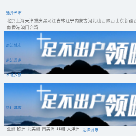
选择省市
北京
上海
天津
重庆
黑龙江
吉林
辽宁
内蒙古
河北
山西
陕西
山东
新疆
南
香港
澳门
台湾
周边城市
周边景点
本地乡镇
热门城市
曼谷
东京
首尔
吉隆坡
新加坡
巴黎
罗马
伦敦
雅典
圣地亚哥
利马
基多
悉尼
墨尔本
惠灵顿
奥克兰
苏瓦
亚洲
欧洲
北美洲
南美洲
非洲
大洋洲
选择洲际