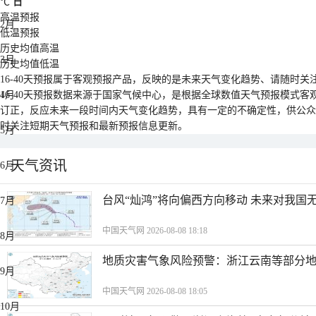
℃
日
高温预报
2月
低温预报
历史均值高温
3月
历史均值低温
16-40天预报属于客观预报产品，反映的是未来天气变化趋势、请随时关注最新
4月
16-40天预报数据来源于国家气候中心，是根据全球数值天气预报模式
订正，反应未来一段时间内天气变化趋势，具有一定的不确定性，供公众
时关注短期天气预报和最新预报信息更新。
5月
天气资讯
6月
台风“灿鸿”将向偏西方向移动 未来对我国
7月
中国天气网 2026-08-08 18:18
8月
地质灾害气象风险预警：浙江云南等部分
9月
中国天气网 2026-08-08 18:05
10月