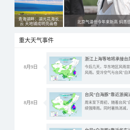
青海湖畔：湖光花海长
北京气温创今年来新高 焖蒸
云 天地铺成明亮画卷
重大天气事件
浙江上海等地将承接台风
8月9日
今后几天，华东地区风雨显
风雨。受冷空气与台风“白
台风“白海豚”靠近浙闽
8月8日
周末至下周初，随着台风“
续强降雨。同时暑热消减，