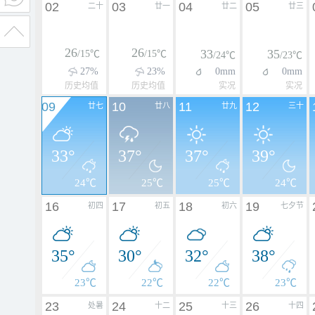
02
03
04
05
二十
廿一
廿二
廿三
26
26
33
35
/15℃
/15℃
/24℃
/23℃
27%
23%
0mm
0mm
历史均值
历史均值
实况
实况
09
10
11
12
廿七
廿八
廿九
三十
33°
37°
37°
39°
24℃
25℃
25℃
24℃
16
17
18
19
初四
初五
初六
七夕节
35°
30°
32°
38°
23℃
22℃
22℃
23℃
23
24
25
26
处暑
十二
十三
十四