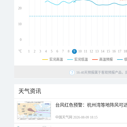
d
d
20
d
10
0
℃
1
2
3
4
5
6
7
8
9
10
11
12
13
14
15
16
17
18
实况高温
实况低温
高温预报
16-40天预报属于客观预报产品，
天气资讯
​台风红色预警：杭州湾等地阵风可达1
中国天气网 2026-08-09 18:15