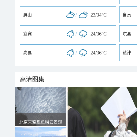
/
23/34°C
屏山
自贡
/
24/36°C
宜宾
珙县
/
24/36°C
高县
盐津
高清图集
北京天空现鱼鳞云景观