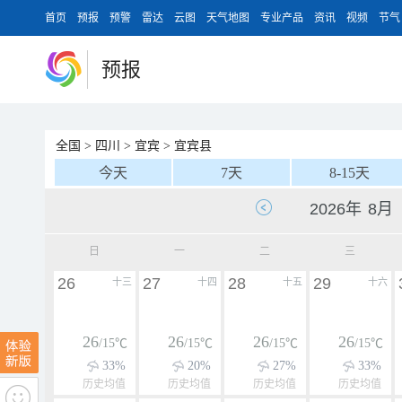
首页
预报
预警
雷达
云图
天气地图
专业产品
资讯
视频
节气
预报
全国
>
四川
>
宜宾
>
宜宾县
今天
7天
8-15天
日
一
二
三
26
27
28
29
十三
十四
十五
十六
26
26
26
26
/15℃
/15℃
/15℃
/15℃
33%
20%
27%
33%
历史均值
历史均值
历史均值
历史均值