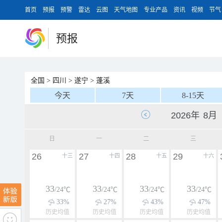
首页
预报
预警
雷达
云图
天气地图
专业产品
资讯
视频
节气
预报
全国
>
四川
>
遂宁
>
蓬溪
今天
7天
8-15天
日
一
二
三
26
27
28
29
十三
十四
十五
十六
33
33
33
33
/24℃
/24℃
/24℃
/24℃
33%
27%
43%
47%
历史均值
历史均值
历史均值
历史均值