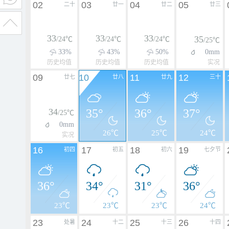
02
03
04
05
二十
廿一
廿二
廿三
33
33
33
35
/24℃
/24℃
/24℃
/25℃
33%
43%
50%
0mm
历史均值
历史均值
历史均值
实况
09
10
11
12
廿七
廿八
廿九
三十
34
35°
36°
37°
/25℃
0mm
26℃
25℃
24℃
实况
16
17
18
19
初四
初五
初六
七夕节
36°
34°
31°
36°
23℃
23℃
23℃
24℃
23
24
25
26
处暑
十二
十三
十四