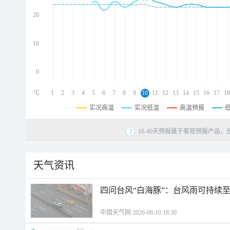
d
d
20
d
10
0
℃
1
2
3
4
5
6
7
8
9
10
11
12
13
14
15
16
17
18
实况高温
实况低温
高温预报
16-40天预报属于客观预报产品，
天气资讯
四问台风“白海豚”：台风雨可持续
中国天气网 2026-08-10 18:30