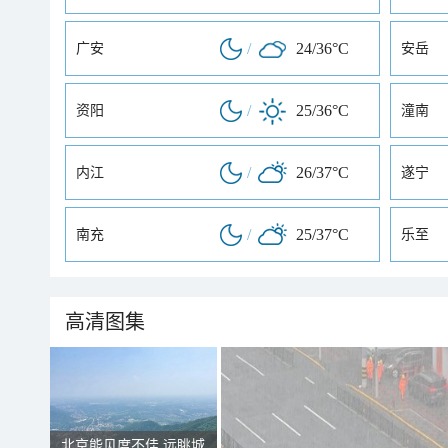
/
24/36°C
广安
安岳
/
25/36°C
资阳
潼南
/
26/37°C
内江
遂宁
/
25/37°C
南充
乐至
高清图集
北京能见度不佳 远眺城