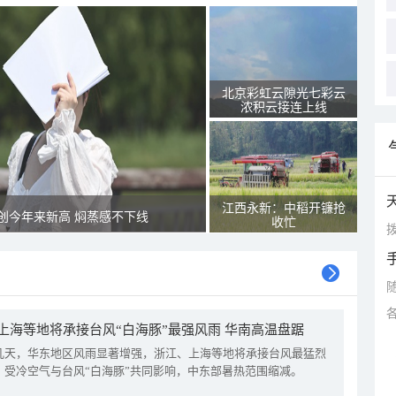
北京彩虹云隙光七彩云
浓积云接连上线
江西永新：中稻开镰抢
创今年来新高 焖蒸感不下线
收忙
拨
上海等地将承接台风“白海豚”最强风雨 华南高温盘踞
几天，华东地区风雨显著增强，浙江、上海等地将承接台风最猛烈
。受冷空气与台风“白海豚”共同影响，中东部暑热范围缩减。