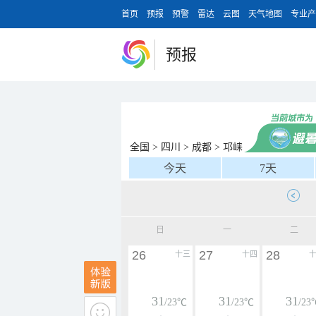
首页
预报
预警
雷达
云图
天气地图
专业产
预报
全国
>
四川
>
成都
>
邛崃
今天
7天
日
一
二
26
27
28
十三
十四
31
31
31
/23℃
/23℃
/23