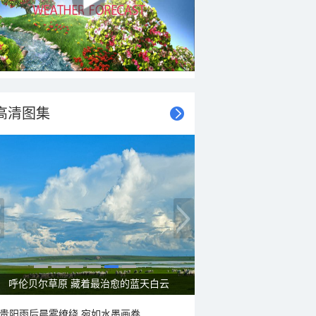
高清图集
呼伦贝尔草原 藏着最治愈的蓝天白云
贵阳雨后晨雾缭绕 宛如水墨画卷