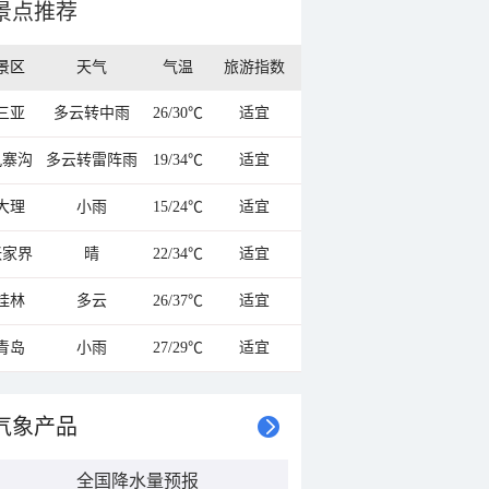
景点推荐
景区
天气
气温
旅游指数
三亚
多云转中雨
26/30℃
适宜
九寨沟
多云转雷阵雨
19/34℃
适宜
大理
小雨
15/24℃
适宜
张家界
晴
22/34℃
适宜
桂林
多云
26/37℃
适宜
青岛
小雨
27/29℃
适宜
气象产品
全国降水量预报