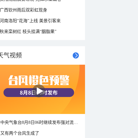
广西钦州雨后双彩虹现身
河南洛阳“花海”上线 美景引客来
秋来栾树红 枝头挂满“胭脂果”
天气视频
中央气象台8月8日06时继续发布强对流天气蓝色预警
又有两个台风生成了