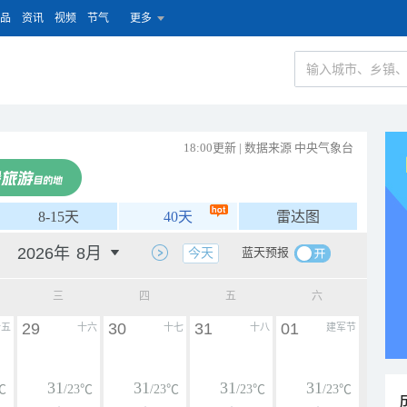
品
资讯
视频
节气
更多
18:00更新 | 数据来源 中央气象台
8-15天
40天
雷达图
蓝天预报
今天
三
四
五
六
29
30
31
01
十五
十六
十七
十八
建军节
31
31
31
31
℃
/23℃
/23℃
/23℃
/23℃