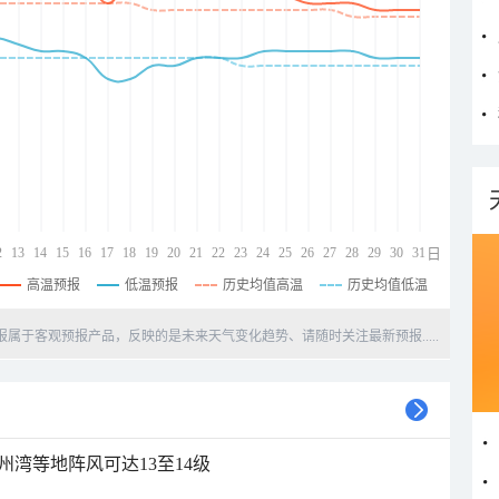
2
13
14
15
16
17
18
19
20
21
22
23
24
25
26
27
28
29
30
31
日
高温预报
低温预报
历史均值高温
历史均值低温
天预报属于客观预报产品，反映的是未来天气变化趋势、请随时关注最新预报.....
州湾等地阵风可达13至14级