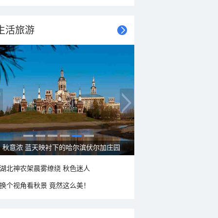
生活旅游
秋意浓 蓝天映衬下的哈尔滨伏尔加庄园
湖北神农架晨雾缭绕 秋色迷人
换个视角看秋景 竟然这么美！