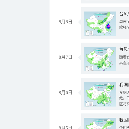
台风
8月8日
周末
续强
台风
8月7日
随着
高温
8月6日
今明
散。
区将
我国
8月5日
今明