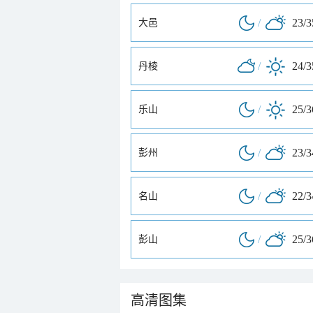
/
23/
大邑
/
24/
丹棱
/
25/
乐山
/
23/
彭州
/
22/
名山
/
25/
彭山
高清图集