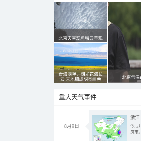
北京天空现鱼鳞云景观
青海湖畔：湖光花海长
北京气温
云 天地铺成明亮画卷
重大天气事件
浙江
8月9日
今后
风雨