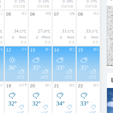
%
52%
52%
50%
57%
值
历史均值
历史均值
历史均值
历史均值
05
06
07
08
廿二
廿三
廿四
立秋
廿六
34
27
31
33
1℃
/23℃
/20℃
/21℃
/21℃
m
0mm
49mm
0mm
0mm
况
实况
实况
实况
实况
12
13
14
15
廿九
三十
初一
初二
初三
36°
35°
33°
35°
℃
25℃
24℃
23℃
23℃
19
20
21
22
初六
七夕节
初八
初九
初十
32°
32°
34°
33°