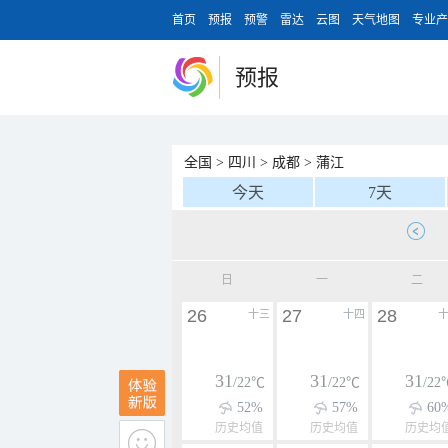
首页
预报
预警
雷达
云图
天气地图
专业产
预报
全国
>
四川
>
成都
>
蒲江
今天
7天
日
一
二
26
27
28
十三
十四
31
31
31
/22℃
/22℃
/22
52%
57%
60
历史均值
历史均值
历史均