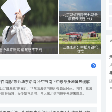
北京彩虹云隙光七彩云
浓积云接连上线
江西永新：中稻开镰抢
创今年来新高 焖蒸感不下线
收忙
拨
“白海豚”靠近华东沿海 冷空气南下中东部多地暑热缓解
台风“白海豚”的靠近，华东沿海多地将迎强劲台风雨。同时，我国
范围将缩减，受冷空气影响，今天东北多地将率先迎来降温。