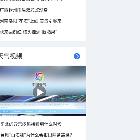
广西钦州雨后双彩虹现身
河南洛阳“花海”上线 美景引客来
秋来栾树红 枝头挂满“胭脂果”
天气视频
东北的异常闷热持续到什么时候
台风“白海豚”为什么会报出两条路径？