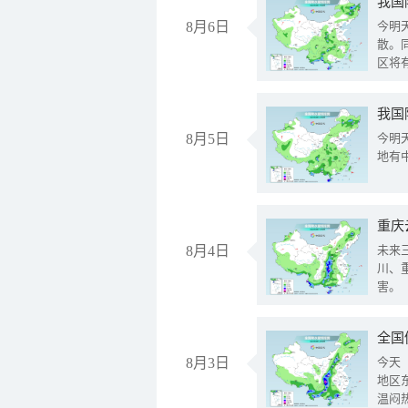
8月6日
今明
散。
区将
我国
8月5日
今明
地有
重庆
8月4日
未来
川、
害。
全国
8月3日
今天
地区
温闷