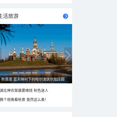
生活旅游
秋意浓 蓝天映衬下的哈尔滨伏尔加庄园
湖北神农架晨雾缭绕 秋色迷人
换个视角看秋景 竟然这么美！