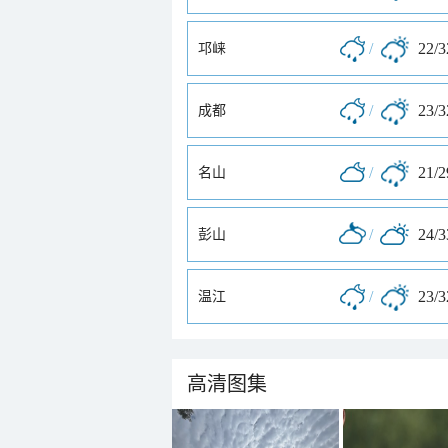
/
22/
邛崃
/
23/
成都
/
21/
名山
/
24/
彭山
/
23/
温江
高清图集