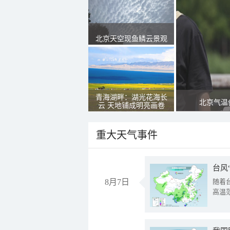
北京天空现鱼鳞云景观
青海湖畔：湖光花海长
北京气温
云 天地铺成明亮画卷
重大天气事件
台风
8月7日
随着
高温