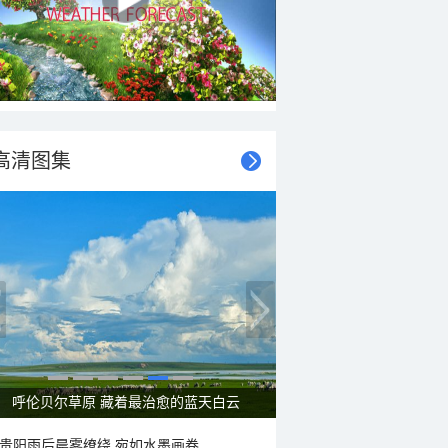
高清图集
呼伦贝尔草原 藏着最治愈的蓝天白云
贵阳雨后晨雾缭绕 宛如水墨画卷