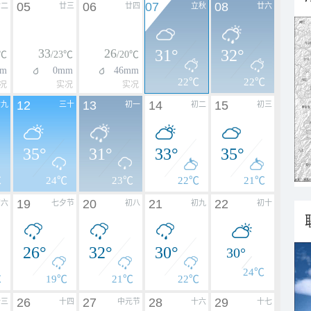
05
06
07
08
廿二
廿三
廿四
立秋
廿六
33
26
31°
32°
2℃
/23℃
/20℃
m
0mm
46mm
22℃
22℃
况
实况
实况
12
13
14
15
廿九
三十
初一
初二
初三
35°
31°
33°
35°
℃
24℃
23℃
22℃
21℃
19
20
21
22
初六
七夕节
初八
初九
初十
26°
32°
30°
30°
24℃
℃
19℃
21℃
22℃
26
27
28
29
十三
十四
中元节
十六
十七