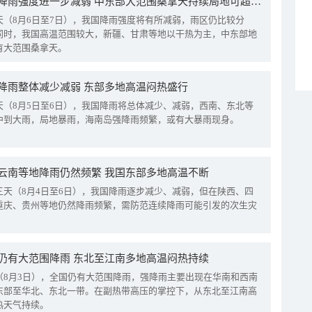
我国降雨强度进一步减弱 中东部大范围桑拿天持续局地可超38℃
天（8月6日至7日），我国降雨强度将有所减弱，雨区仍比较分
同时，我国高温范围较大，新疆、甘肃等地以干热为主，中东部地
有大范围桑拿天。
降雨整体减少减弱 东部多地高温闷热盛行
天（8月5日至6日），我国降雨将总体减少、减弱，西南、东北等
中到大雨，局地暴雨，海南岛强降雨频繁，或有大暴雨现身。
云南等地降雨仍然频繁 我国东部多地高温不断
三天（8月4日至6日），我国降雨逐步减少、减弱，但在陕西、四
重庆、贵州等地仍然降雨频繁，需防范连续降雨可能引发的次生灾
仍有大范围降雨 东北至江南多地高温闷热持续
（8月3日），全国仍有大范围降雨，强降雨主要出现在华南和西南
东部至华北、东北一带。在副热带高压的掌控下，从东北至江南高
热天气持续。