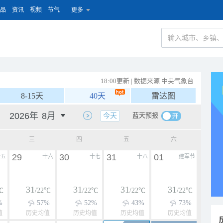
品
资讯
视频
节气
更多
18:00更新 | 数据来源 中央气象台
8-15天
40天
雷达图
蓝天预报
今天
三
四
五
六
29
30
31
01
十五
十六
十七
十八
建军节
31
31
31
31
℃
/22℃
/22℃
/22℃
/22℃
%
57%
52%
43%
73%
值
历史均值
历史均值
历史均值
历史均值