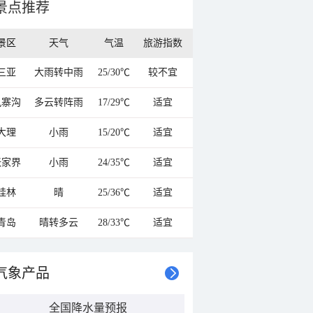
景点推荐
景区
天气
气温
旅游指数
三亚
大雨转中雨
25/30℃
较不宜
九寨沟
多云转阵雨
17/29℃
适宜
大理
小雨
15/20℃
适宜
张家界
小雨
24/35℃
适宜
桂林
晴
25/36℃
适宜
青岛
晴转多云
28/33℃
适宜
气象产品
全国降水量预报