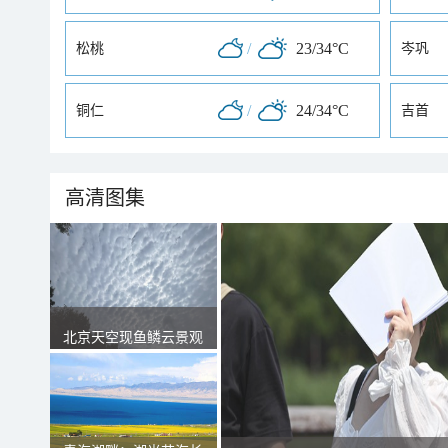
/
23/34°C
松桃
岑巩
/
24/34°C
铜仁
吉首
高清图集
北京天空现鱼鳞云景观