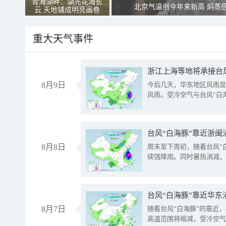
青海湖畔：湖光花海长
北京气温创今年来新高 焖蒸
云 天地铺成明亮画卷
重大天气事件
浙江上海等地将承接台风
8月9日
今后几天，华东地区风雨显
风雨。受冷空气与台风“白
台风“白海豚”靠近浙闽
8月8日
周末至下周初，随着台风“
续强降雨。同时暑热消减，
台风“白海豚”靠近华东
8月7日
随着台风“白海豚”的靠近
高温范围将缩减，受冷空气