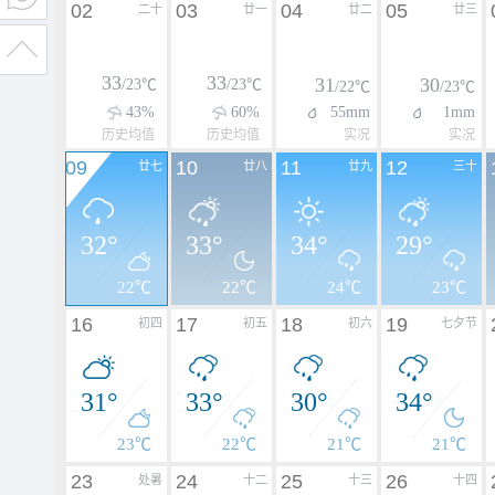
02
03
04
05
二十
廿一
廿二
廿三
33
33
31
30
/23℃
/23℃
/22℃
/23℃
43%
60%
55mm
1mm
历史均值
历史均值
实况
实况
09
10
11
12
廿七
廿八
廿九
三十
32°
33°
34°
29°
22℃
22℃
24℃
23℃
16
17
18
19
初四
初五
初六
七夕节
31°
33°
30°
34°
23℃
22℃
21℃
21℃
23
24
25
26
处暑
十二
十三
十四