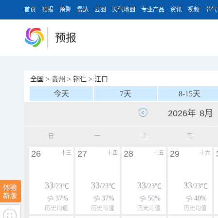
首页
预报
预警
雷达
云图
天气地图
专业产品
资讯
视频
节气
预报
全国
>
贵州
>
铜仁
>
江口
今天
7天
8-15天
日
一
二
三
26
27
28
29
十三
十四
十五
十六
33
33
33
33
/23℃
/23℃
/23℃
/23℃
37%
37%
50%
40%
历史均值
历史均值
历史均值
历史均值