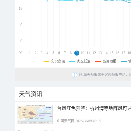
d
d
18
d
9
0
℃
1
2
3
4
5
6
7
8
9
10
11
12
13
14
15
16
17
18
实况高温
实况低温
高温预报
16-40天预报属于客观预报产品，
天气资讯
​台风红色预警：杭州湾等地阵风可达1
中国天气网 2026-08-09 18:15