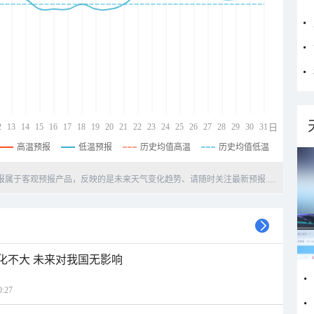
2
13
14
15
16
17
18
19
20
21
22
23
24
25
26
27
28
29
30
31
日
高温预报
低温预报
历史均值高温
历史均值低温
天预报属于客观预报产品，反映的是未来天气变化趋势、请随时关注最新预报.....
变化不大 未来对我国无影响
:27