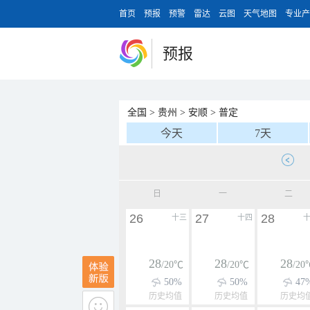
首页
预报
预警
雷达
云图
天气地图
专业产
预报
全国
>
贵州
>
安顺
>
普定
今天
7天
日
一
二
26
27
28
十三
十四
28
28
28
/20℃
/20℃
/20
50%
50%
47
历史均值
历史均值
历史均