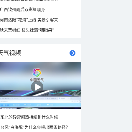
广西钦州雨后双彩虹现身
河南洛阳“花海”上线 美景引客来
秋来栾树红 枝头挂满“胭脂果”
天气视频
东北的异常闷热持续到什么时候
台风“白海豚”为什么会报出两条路径？