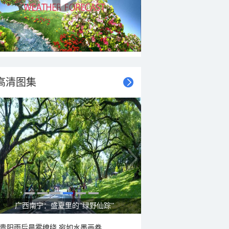
高清图集
广西南宁：盛夏里的“绿野仙踪”
贵阳雨后晨雾缭绕 宛如水墨画卷