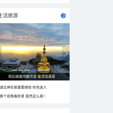
生活旅游
雨后峨眉沟壑尽显 金顶显真容
湖北神农架晨雾缭绕 秋色迷人
换个视角看秋景 竟然这么美！