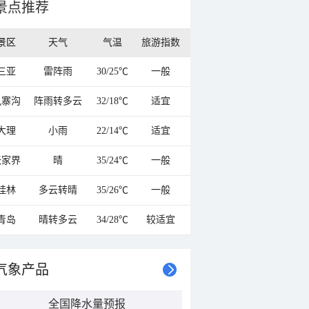
景点推荐
景区
天气
气温
旅游指数
三亚
雷阵雨
30/25℃
一般
九寨沟
阵雨转多云
32/18℃
适宜
大理
小雨
22/14℃
适宜
张家界
晴
35/24℃
一般
桂林
多云转晴
35/26℃
一般
青岛
晴转多云
34/28℃
较适宜
气象产品
全国降水量预报