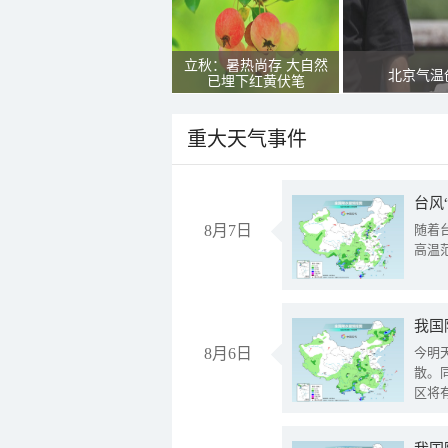
立秋：暑热尚存 大自然
北京气温
已埋下红黄伏笔
重大天气事件
台风
8月7日
随着
高温
8月6日
今明
散。
区将