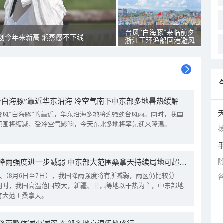
台风“白海豚”来临前夕
创今年来新高 焖蒸感不下线
浙江玉环渔船回港避风
“白海豚”靠近华东沿海 冷空气南下中东部多地暑热缓解
台风“白海豚”的靠近，华东沿海多地将迎强劲台风雨。同时，我国
范围将缩减，受冷空气影响，今天东北多地将率先迎来降温。
拨
我国降雨强度进一步减弱 中东部大范围桑拿天持续局地可超38℃
天（8月6日至7日），我国降雨强度将有所减弱，雨区仍比较分
同时，我国高温范围较大，新疆、甘肃等地以干热为主，中东部地
有大范围桑拿天。