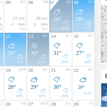
05
06
07
08
廿二
廿三
廿四
立秋
廿六
27
29
26°
28°
8℃
/19℃
/19℃
m
0mm
4mm
20℃
21℃
况
实况
实况
12
13
14
15
廿九
三十
初一
初二
初三
30°
30°
31°
27°
℃
21℃
21℃
20℃
18℃
19
20
21
22
初六
七夕节
初八
初九
初十
28°
29°
30°
28°
21℃
℃
18℃
18℃
19℃
26
27
28
29
十三
十四
中元节
十六
十七