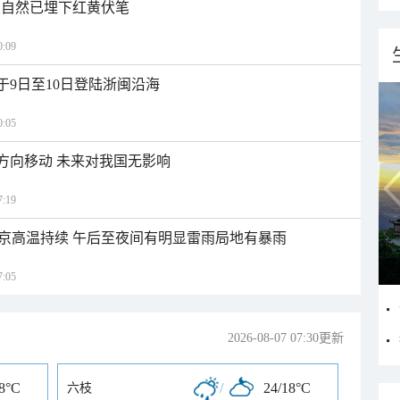
大自然已埋下红黄伏笔
:09
于9日至10日登陆浙闽沿海
:05
北方向移动 未来对我国无影响
:19
京高温持续 午后至夜间有明显雷雨局地有暴雨
:05
2026-08-07 07:30更新
18°C
/
24/18°C
六枝