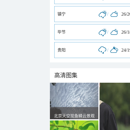
/
26/
镇宁
/
26/
毕节
/
24/
贵阳
高清图集
北京天空现鱼鳞云景观