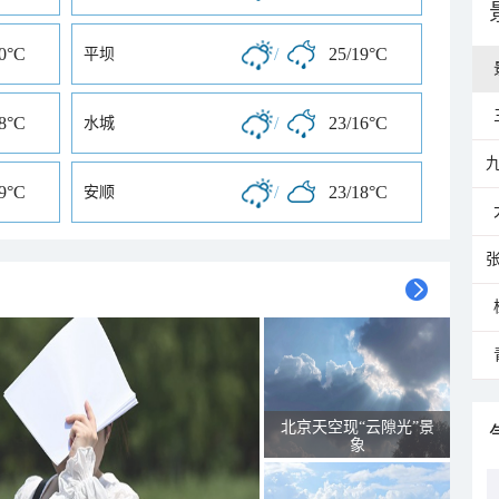
20°C
/
25/19°C
平坝
18°C
/
23/16°C
水城
19°C
/
23/18°C
安顺
北京天空现“云隙光”景
象