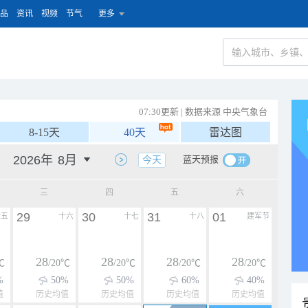
品
资讯
视频
节气
更多
07:30更新 | 数据来源 中央气象台
8-15天
40天
雷达图
蓝天预报
今天
三
四
五
六
29
30
31
01
十五
十六
十七
十八
建军节
28
28
28
28
℃
/20℃
/20℃
/20℃
/20℃
%
50%
50%
60%
40%
值
历史均值
历史均值
历史均值
历史均值