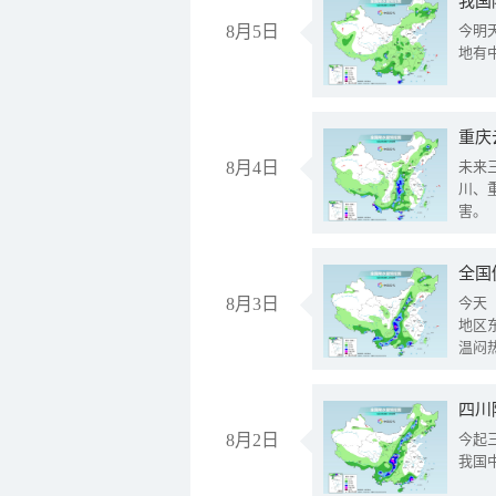
我国
8月5日
今明
地有
重庆
8月4日
未来
川、
害。
全国
8月3日
今天
地区
温闷
8月2日
今起
我国