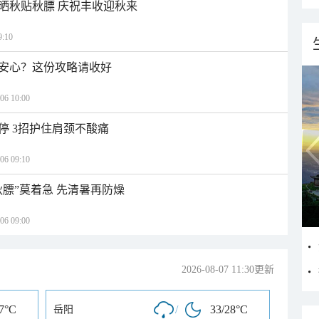
晒秋贴秋膘 庆祝丰收迎秋来
:10
安心？这份攻略请收好
 10:00
停 3招护住肩颈不酸痛
 09:10
秋膘”莫着急 先清暑再防燥
 09:00
2026-08-07 11:30更新
27°C
/
33/28°C
岳阳