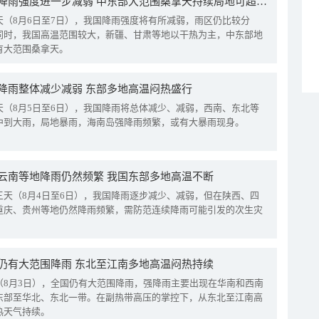
我国降雨强度进一步减弱 中东部大范围桑拿天持续局地可超38℃
天（8月6日至7日），我国降雨强度将有所减弱，雨区仍比较分
同时，我国高温范围较大，新疆、甘肃等地以干热为主，中东部地
有大范围桑拿天。
降雨整体减少减弱 东部多地高温闷热盛行
天（8月5日至6日），我国降雨将总体减少、减弱，西南、东北等
中到大雨，局地暴雨，海南岛强降雨频繁，或有大暴雨现身。
云南等地降雨仍然频繁 我国东部多地高温不断
三天（8月4日至6日），我国降雨逐步减少、减弱，但在陕西、四
重庆、贵州等地仍然降雨频繁，需防范连续降雨可能引发的次生灾
仍有大范围降雨 东北至江南多地高温闷热持续
（8月3日），全国仍有大范围降雨，强降雨主要出现在华南和西南
东部至华北、东北一带。在副热带高压的掌控下，从东北至江南高
热天气持续。