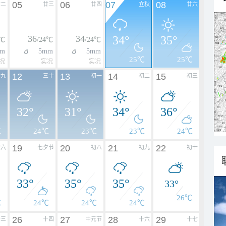
05
06
07
08
廿二
廿三
廿四
立秋
廿六
36
34
34°
35°
5℃
/24℃
/24℃
m
5mm
5mm
25℃
25℃
况
实况
实况
12
13
14
15
廿九
三十
初一
初二
初三
32°
31°
34°
36°
℃
24℃
23℃
23℃
24℃
19
20
21
22
初六
七夕节
初八
初九
初十
33°
35°
35°
33°
26℃
℃
24℃
24℃
24℃
26
27
28
29
十三
十四
中元节
十六
十七