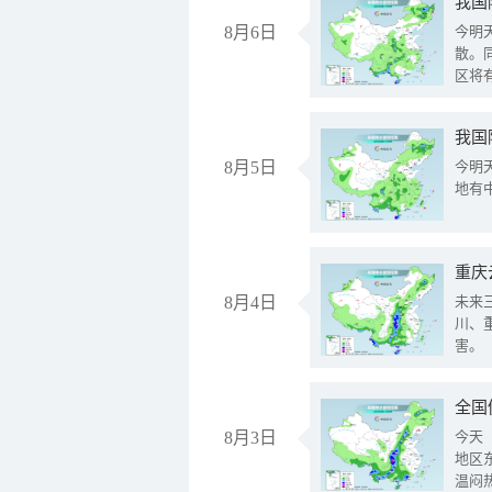
8月6日
今明
散。
区将
我国
8月5日
今明
地有
重庆
8月4日
未来
川、
害。
全国
8月3日
今天
地区
温闷