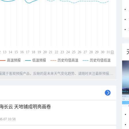
2
13
14
15
16
17
18
19
20
21
22
23
24
25
26
27
28
29
30
31
日
高温预报
低温预报
历史均值高温
历史均值低温
天预报属于客观预报产品，反映的是未来天气变化趋势、请随时关注最新预报.....
海长云 天地铺成明亮画卷
07 10:58