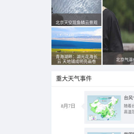
北京天空现鱼鳞云景观
青海湖畔：湖光花海长
北京气温
云 天地铺成明亮画卷
重大天气事件
台风
8月7日
随着
高温