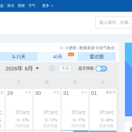
品
资讯
视频
节气
更多
11:30更新 | 数据来源 中央气象台
8-15天
40天
雷达图
蓝天预报
今天
三
四
五
六
29
30
31
01
十五
十六
十七
十八
建军节
37
37
37
37
℃
/26℃
/26℃
/26℃
/24℃
%
33%
33%
37%
40%
值
历史均值
历史均值
历史均值
历史均值