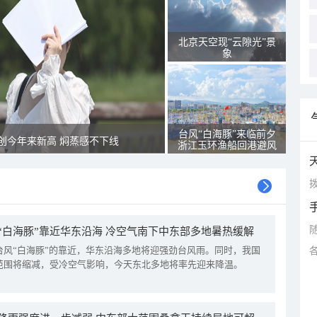
北京天空现“云隙光”景
象
台风“白海豚”来临前夕
创今年来新高 焖蒸感不下线
浙江玉环渔船回港避风
拨
“白海豚”靠近华东沿海 冷空气南下中东部多地暑热缓解
台风“白海豚”的靠近，华东沿海多地将迎强劲台风雨。同时，我国
范围将缩减，受冷空气影响，今天东北多地将率先迎来降温。