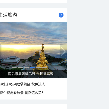
生活旅游
雨后峨眉沟壑尽显 金顶显真容
湖北神农架晨雾缭绕 秋色迷人
换个视角看秋景 竟然这么美！