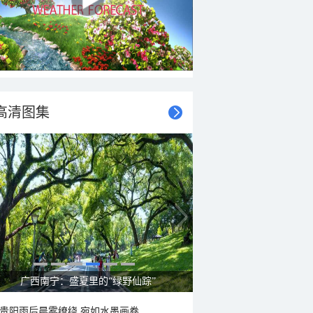
高清图集
广西南宁：盛夏里的“绿野仙踪”
贵阳雨后晨雾缭绕 宛如水墨画卷