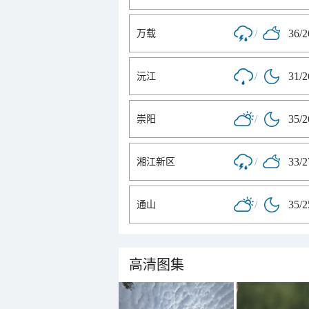
/
36/
万载
/
31/
沅江
/
35/
崇阳
/
33/
湘江新区
/
35/
通山
高清图集