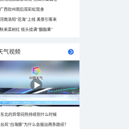
广西钦州雨后双彩虹现身
河南洛阳“花海”上线 美景引客来
秋来栾树红 枝头挂满“胭脂果”
天气视频
东北的异常闷热持续到什么时候
台风“白海豚”为什么会报出两条路径？