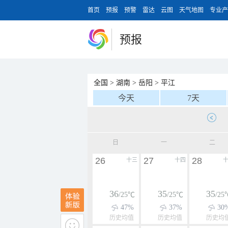
首页
预报
预警
雷达
云图
天气地图
专业产
预报
全国
>
湖南
>
岳阳
>
平江
今天
7天
日
一
二
26
27
28
十三
十四
36
35
35
/25℃
/25℃
/25
47%
37%
30
历史均值
历史均值
历史均