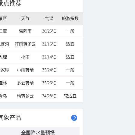
景点推荐
景区
天气
气温
旅游指数
三亚
雷阵雨
30/25℃
一般
九寨沟
阵雨转多云
32/16℃
适宜
大理
小雨
22/14℃
适宜
张家界
小雨转晴
35/24℃
一般
桂林
多云转晴
35/26℃
一般
青岛
晴转多云
34/28℃
较适宜
气象产品
全国降水量预报