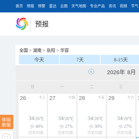
首页
预报
预警
雷达
云图
天气地图
专业产品
资讯
视频
节气
预报
全国
>
湖南
>
岳阳
>
华容
今天
7天
8-15天
日
一
二
三
26
27
28
29
十三
十四
十五
十六
34
34
34
34
/26℃
/26℃
/26℃
/26℃
40%
27%
30%
27%
历史均值
历史均值
历史均值
历史均值