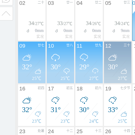
02
03
04
05
二十
廿一
廿二
廿三
34
33
34
34
/27℃
/27℃
/26℃
/24℃
0mm
0mm
0mm
9mm
实况
实况
实况
实况
09
10
11
12
廿七
廿八
廿九
三十
32°
30°
29°
30°
25℃
25℃
27℃
27℃
16
17
18
19
初四
初五
初六
七夕节
32°
31°
30°
33°
23℃
23℃
24℃
25℃
23
24
25
26
处暑
十二
十三
十四