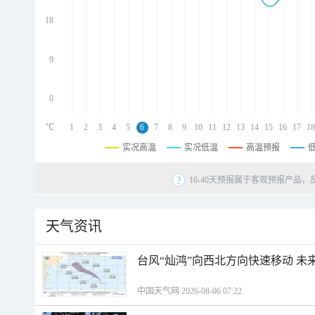
d
d
18
d
9
0
℃
1
2
3
4
5
6
7
8
9
10
11
12
13
14
15
16
17
18
实况高温
实况低温
高温预报
16-40天预报属于客观预报产品，
天气资讯
台风“灿鸿”向西北方向快速移动 未
中国天气网 2026-08-06 07:22