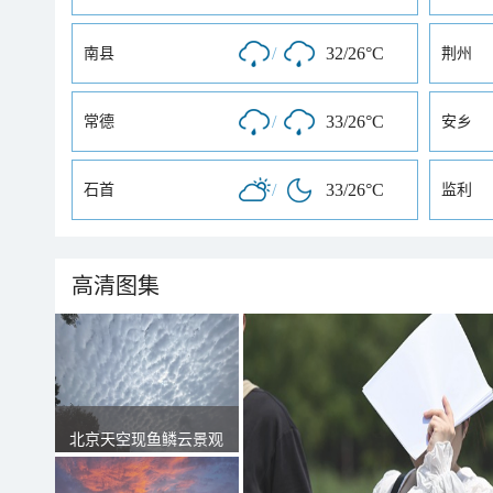
/
32/26°C
南县
荆州
/
33/26°C
常德
安乡
/
33/26°C
石首
监利
高清图集
北京天空现鱼鳞云景观