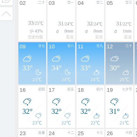
02
03
04
05
二十
廿一
廿二
廿三
33
31
32
31
/25℃
/24℃
/24℃
/22℃
43%
0mm
0mm
1mm
历史均值
实况
实况
实况
09
10
11
12
廿七
廿八
廿九
三十
33°
34°
33°
30°
23℃
24℃
24℃
25℃
16
17
18
19
初四
初五
初六
七夕节
32°
32°
32°
31°
23℃
22℃
22℃
21℃
23
24
25
26
处暑
十二
十三
十四