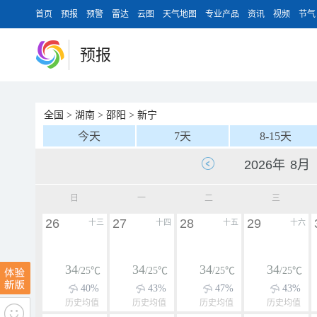
首页
预报
预警
雷达
云图
天气地图
专业产品
资讯
视频
节气
预报
全国
>
湖南
>
邵阳
>
新宁
今天
7天
8-15天
日
一
二
三
26
27
28
29
十三
十四
十五
十六
34
34
34
34
/25℃
/25℃
/25℃
/25℃
40%
43%
47%
43%
历史均值
历史均值
历史均值
历史均值