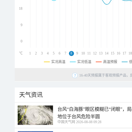
d
d
18
d
9
0
℃
1
2
3
4
5
6
7
8
9
10
11
12
13
14
15
16
17
18
实况高温
实况低温
高温预报
16-40天预报属于客观预报产品，
天气资讯
台风“白海豚”眼区模糊已“闭眼”
地位于台风危险半圆
中国天气网 2026-08-08 09:28