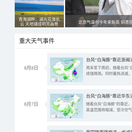
青海湖畔：湖光花海长
北京气温创今年来新高 焖蒸
云 天地铺成明亮画卷
重大天气事件
台风“白海豚”靠近浙闽
8月8日
周末至下周初，随着台风“
续强降雨。同时暑热消减，
台风“白海豚”靠近华东
8月7日
随着台风“白海豚”的靠近
高温范围将缩减，受冷空气