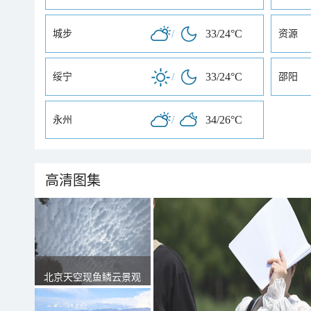
/
33/24°C
城步
资源
/
33/24°C
绥宁
邵阳
/
34/26°C
永州
高清图集
北京天空现鱼鳞云景观