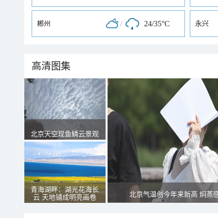
/
24/35°C
郴州
永兴
高清图集
北京天空现鱼鳞云景观
青海湖畔：湖光花海长
北京气温创今年来新高 焖蒸
云 天地铺成明亮画卷