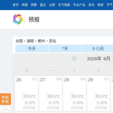
首页
预报
预警
雷达
云图
天气地图
专业产品
资讯
视频
节气
预报
全国
>
湖南
>
郴州
>
苏仙
今天
7天
8-15天
日
一
二
三
26
27
28
29
十三
十四
十五
十六
33
33
33
33
/23℃
/23℃
/23℃
/23℃
52%
37%
43%
43%
历史均值
历史均值
历史均值
历史均值