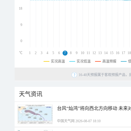
d
d
18
d
9
0
℃
1
2
3
4
5
6
7
8
9
10
11
12
13
14
15
16
17
18
实况高温
实况低温
高温预报
16-40天预报属于客观预报产品，
天气资讯
台风“灿鸿”将向西北方向移动 未来
中国天气网 2026-08-07 18:10