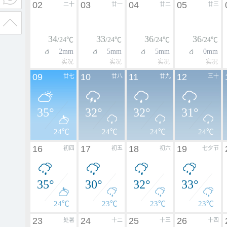
02
03
04
05
二十
廿一
廿二
廿三
34
33
36
36
/24℃
/24℃
/24℃
/24℃
2mm
5mm
5mm
0mm
实况
实况
实况
实况
09
10
11
12
廿七
廿八
廿九
三十
35°
32°
32°
31°
24℃
24℃
24℃
24℃
16
17
18
19
初四
初五
初六
七夕节
35°
30°
32°
33°
24℃
23℃
23℃
23℃
23
24
25
26
处暑
十二
十三
十四