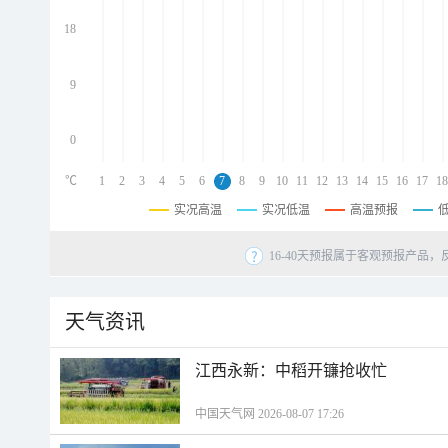
d
d
18
d
9
0
℃
1
2
3
4
5
6
7
8
9
10
11
12
13
14
15
16
17
18
实况高温
实况低温
高温预报
16-40天预报属于客观预报产品，
天气资讯
江西永新：中稻开镰抢收忙
中国天气网 2026-08-07 17:26