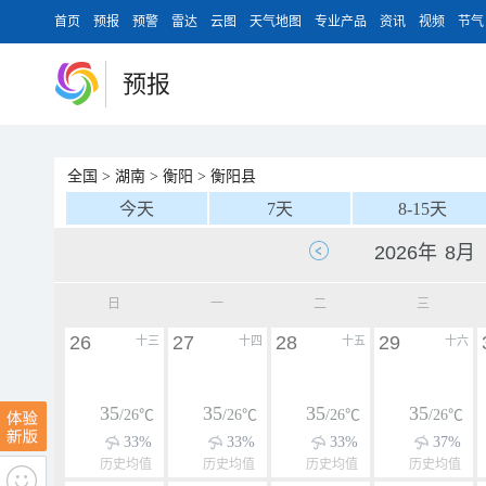
首页
预报
预警
雷达
云图
天气地图
专业产品
资讯
视频
节气
预报
全国
>
湖南
>
衡阳
>
衡阳县
今天
7天
8-15天
日
一
二
三
26
27
28
29
十三
十四
十五
十六
35
35
35
35
/26℃
/26℃
/26℃
/26℃
33%
33%
33%
37%
历史均值
历史均值
历史均值
历史均值