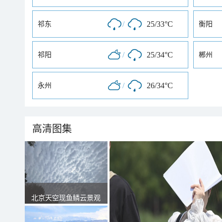
/
25/33°C
祁东
衡阳
/
25/34°C
祁阳
郴州
/
26/34°C
永州
高清图集
北京天空现鱼鳞云景观