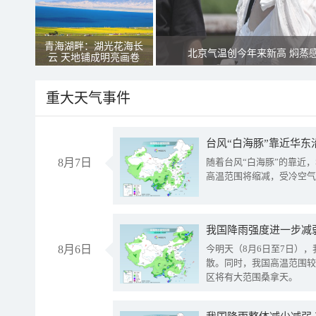
青海湖畔：湖光花海长
北京气温创今年来新高 焖蒸
云 天地铺成明亮画卷
重大天气事件
台风“白海豚”靠近华东
8月7日
随着台风“白海豚”的靠近
高温范围将缩减，受冷空气
8月6日
今明天（8月6日至7日）
散。同时，我国高温范围较
区将有大范围桑拿天。