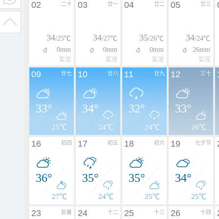
02
03
04
05
二十
廿一
廿二
廿三
34
34
35
34
/25℃
/27℃
/26℃
/24℃
0mm
0mm
0mm
26mm
实况
实况
实况
实况
09
10
11
12
廿七
廿八
廿九
三十
33°
34°
32°
33°
25℃
24℃
24℃
26℃
16
17
18
19
初四
初五
初六
七夕节
36°
35°
35°
34°
27℃
24℃
25℃
25℃
23
24
25
26
处暑
十二
十三
十四