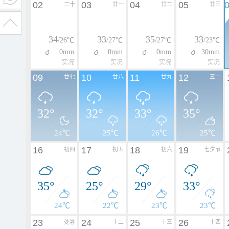
02
03
04
05
二十
廿一
廿二
廿三
34
33
35
33
/26℃
/27℃
/27℃
/23℃
0mm
0mm
0mm
30mm
实况
实况
实况
实况
09
10
11
12
廿七
廿八
廿九
三十
32°
32°
33°
35°
24℃
25℃
26℃
25℃
16
17
18
19
初四
初五
初六
七夕节
35°
25°
29°
33°
24℃
22℃
23℃
23℃
23
24
25
26
处暑
十二
十三
十四