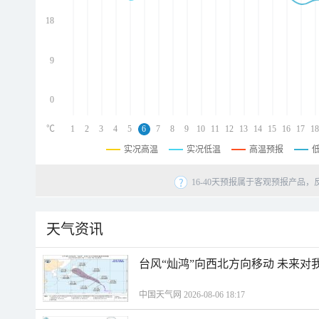
d
d
18
d
9
0
℃
1
2
3
4
5
6
7
8
9
10
11
12
13
14
15
16
17
18
实况高温
实况低温
高温预报
16-40天预报属于客观预报产品，
天气资讯
台风“灿鸿”向西北方向移动 未来对
中国天气网 2026-08-06 18:17