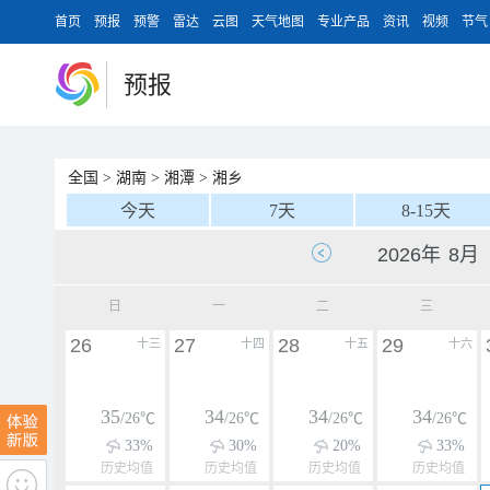
首页
预报
预警
雷达
云图
天气地图
专业产品
资讯
视频
节气
预报
全国
>
湖南
>
湘潭
>
湘乡
今天
7天
8-15天
日
一
二
三
26
27
28
29
十三
十四
十五
十六
35
34
34
34
/26℃
/26℃
/26℃
/26℃
33%
30%
20%
33%
历史均值
历史均值
历史均值
历史均值